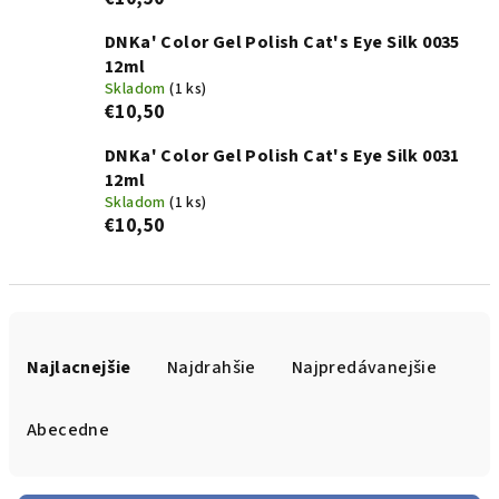
DNKa' Color Gel Polish Cat's Eye Silk 0035
12ml
Skladom
(1 ks)
€10,50
DNKa' Color Gel Polish Cat's Eye Silk 0031
12ml
Skladom
(1 ks)
€10,50
R
a
Najlacnejšie
Najdrahšie
Najpredávanejšie
d
e
Abecedne
n
i