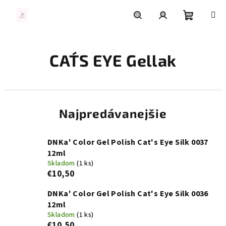
Prejsť
na
obsah
Nákupn
Hľadať
Prihlásenie
CAT´S EYE Gellak
košík
Najpredávanejšie
DNKa' Color Gel Polish Cat's Eye Silk 0037
12ml
Skladom
(1 ks)
€10,50
DNKa' Color Gel Polish Cat's Eye Silk 0036
12ml
Skladom
(1 ks)
€10,50