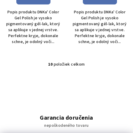
Popis produktu DNKa' Color
Popis produktu DNKa' Color
Gel Polish je vysoko
Gel Polish je vysoko
pigmentovaný gél-lak, ktorý
pigmentovaný gél-lak, ktorý
sa aplikuje v jednej vrstve.
sa aplikuje v jednej vrstve.
Perfektne kryje, dokonale
Perfektne kryje, dokonale
schne, je odolný voči...
schne, je odolný voči...
10
položiek celkom
O
v
l
á
d
a
c
i
Garancia doručenia
e
nepoškodeného tovaru
p