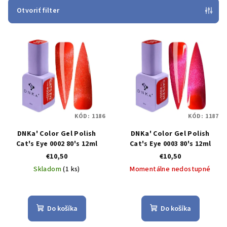
e
Otvoriť filter
p
V
r
ý
o
p
d
i
u
s
k
p
t
KÓD:
1186
KÓD:
1187
r
o
DNKa' Color Gel Polish
DNKa' Color Gel Polish
o
v
Cat's Eye 0002 80's 12ml
Cat's Eye 0003 80's 12ml
d
€10,50
€10,50
u
Skladom
(1 ks)
Momentálne nedostupné
k
t
o
Do košíka
Do košíka
v