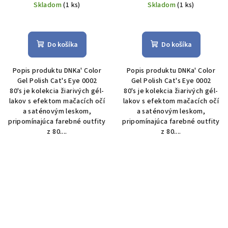
Skladom
(1 ks)
Skladom
(1 ks)
Do košíka
Do košíka
Popis produktu DNKa' Color
Popis produktu DNKa' Color
Gel Polish Cat's Eye 0002
Gel Polish Cat's Eye 0002
80's je kolekcia žiarivých gél-
80's je kolekcia žiarivých gél-
lakov s efektom mačacích očí
lakov s efektom mačacích očí
a saténovým leskom,
a saténovým leskom,
pripomínajúca farebné outfity
pripomínajúca farebné outfity
z 80....
z 80....