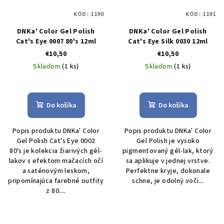
KÓD:
1190
KÓD:
1191
DNKa' Color Gel Polish
DNKa' Color Gel Polish
Cat's Eye 0007 80's 12ml
Cat's Eye Silk 0030 12ml
€10,50
€10,50
Skladom
(1 ks)
Skladom
(1 ks)
Do košíka
Do košíka
Popis produktu DNKa' Color
Popis produktu DNKa' Color
Gel Polish Cat's Eye 0002
Gel Polish je vysoko
80's je kolekcia žiarivých gél-
pigmentovaný gél-lak, ktorý
lakov s efektom mačacích očí
sa aplikuje v jednej vrstve.
a saténovým leskom,
Perfektne kryje, dokonale
pripomínajúca farebné outfity
schne, je odolný voči...
z 80....