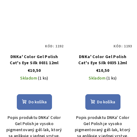
KÓD:
1192
KÓD:
1193
DNKa' Color Gel Polish
DNKa' Color Gel Polish
Cat's Eye Silk 0031 12ml
Cat's Eye Silk 0035 12ml
€10,50
€10,50
Skladom
(1 ks)
Skladom
(1 ks)
Do košíka
Do košíka
Popis produktu DNKa' Color
Popis produktu DNKa' Color
Gel Polish je vysoko
Gel Polish je vysoko
pigmentovaný gél-lak, ktorý
pigmentovaný gél-lak, ktorý
sa aplikuje v jednej vrstve.
sa aplikuje v jednej vrstve.