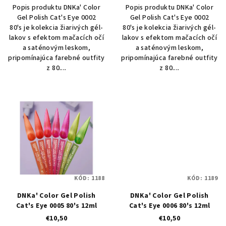
Popis produktu DNKa' Color
Popis produktu DNKa' Color
Gel Polish Cat's Eye 0002
Gel Polish Cat's Eye 0002
80's je kolekcia žiarivých gél-
80's je kolekcia žiarivých gél-
lakov s efektom mačacích očí
lakov s efektom mačacích očí
a saténovým leskom,
a saténovým leskom,
pripomínajúca farebné outfity
pripomínajúca farebné outfity
z 80....
z 80....
KÓD:
1188
KÓD:
1189
DNKa' Color Gel Polish
DNKa' Color Gel Polish
Cat's Eye 0005 80's 12ml
Cat's Eye 0006 80's 12ml
€10,50
€10,50