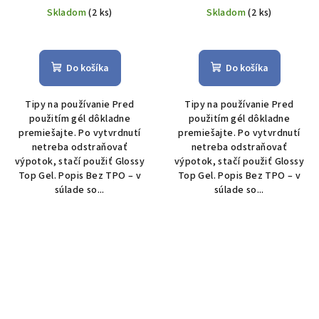
Skladom
(2 ks)
Skladom
(2 ks)
Do košíka
Do košíka
Tipy na používanie Pred
Tipy na používanie Pred
použitím gél dôkladne
použitím gél dôkladne
premiešajte. Po vytvrdnutí
premiešajte. Po vytvrdnutí
netreba odstraňovať
netreba odstraňovať
výpotok, stačí použiť Glossy
výpotok, stačí použiť Glossy
Top Gel. Popis Bez TPO – v
Top Gel. Popis Bez TPO – v
súlade so...
súlade so...