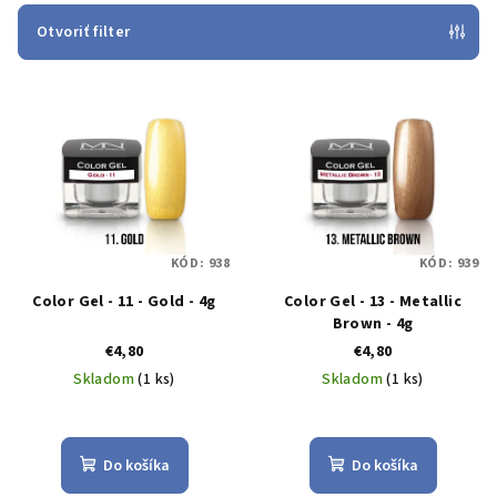
i
e
Otvoriť filter
p
V
r
ý
o
p
d
i
u
s
k
p
t
KÓD:
938
KÓD:
939
r
o
Color Gel - 11 - Gold - 4g
Color Gel - 13 - Metallic
o
v
Brown - 4g
d
€4,80
€4,80
u
Skladom
(1 ks)
Skladom
(1 ks)
k
t
o
Do košíka
Do košíka
v