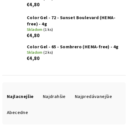
€4,80
Color Gel - 72 - Sunset Boulevard (HEMA-
free) - 4g
Skladom
(1 ks)
€4,80
Color Gel - 65 - Sombrero (HEMA-free) - 4g
Skladom
(2 ks)
€4,80
R
a
Najlacnejšie
Najdrahšie
Najpredávanejšie
d
e
Abecedne
n