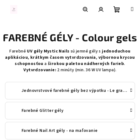
Prejsť
na
obsah
Nákupn
Hľadať
Prihlásenie
FAREBNÉ GÉLY - Colour gels
košík
Farebné
UV gély Mystic Nails
sú jemné gély s
jednoduchou
aplikáciou
,
krátkym časom vytvrdzovania
,
výbornou krycou
schopnosťou
a
širokou paletou nádherných farieb
.
Vytvrdzovanie:
2 minúty (min. 36 W UV lampa).
Jednovrstvové farebné gély bez výpotku - Le grande
Farebné Glitter gély
Farebné Nail Art gély - na maľovanie