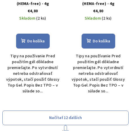
(HEMA-free) - 4g
(HEMA-free) - 4g
€4,80
€4,80
Skladom
(2 ks)
Skladom
(2 ks)
Do košíka
Do košíka
Tipy na používanie Pred
Tipy na používanie Pred
použitím gél dôkladne
použitím gél dôkladne
premiešajte. Po vytvrdnutí
premiešajte. Po vytvrdnutí
netreba odstraňovať
netreba odstraňovať
výpotok, stačí použiť Glossy
výpotok, stačí použiť Glossy
Top Gel. Popis Bez TPO – v
Top Gel. Popis Bez TPO – v
súlade so...
súlade so...
Načítať 12 ďalších
S