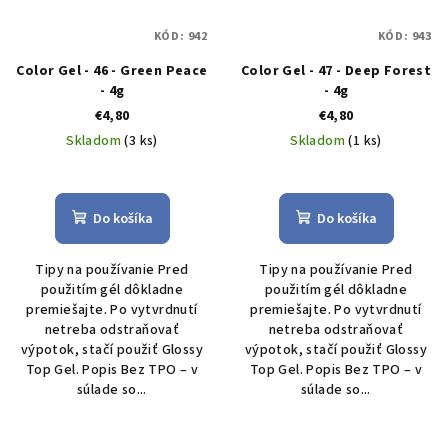
KÓD:
942
KÓD:
943
Color Gel - 46 - Green Peace
Color Gel - 47 - Deep Forest
- 4g
- 4g
€4,80
€4,80
Skladom
(3 ks)
Skladom
(1 ks)
Do košíka
Do košíka
Tipy na používanie Pred
Tipy na používanie Pred
použitím gél dôkladne
použitím gél dôkladne
premiešajte. Po vytvrdnutí
premiešajte. Po vytvrdnutí
netreba odstraňovať
netreba odstraňovať
výpotok, stačí použiť Glossy
výpotok, stačí použiť Glossy
Top Gel. Popis Bez TPO – v
Top Gel. Popis Bez TPO – v
súlade so...
súlade so...