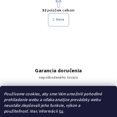
1
5
t
O
r
52
položiek celkom
á
v
n
l
Hore
k
á
o
d
v
a
a
n
c
i
i
e
e
p
r
Garancia doručenia
v
nepoškodeného tovaru
k
y
v
Používame cookies, aby sme Vám umožnili pohodlné
ý
prehliadanie webu a vďaka analýze prevádzky webu
p
neustále zlepšovali jeho funkcie, výkon a
Cez 3000 výdajných miest
i
použiteľnosť.
Viac informácií
tu
.
po celom Slovensku
s