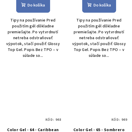
Do košíka
Do košíka
Tipy na používanie Pred
Tipy na používanie Pred
použitím gél dôkladne
použitím gél dôkladne
premiešajte. Po vytvrdnutí
premiešajte. Po vytvrdnutí
netreba odstraňovať
netreba odstraňovať
výpotok, stačí použiť Glossy
výpotok, stačí použiť Glossy
Top Gel. Popis Bez TPO – v
Top Gel. Popis Bez TPO – v
súlade so...
súlade so...
KÓD:
948
KÓD:
949
Color Gel - 64 - Caribbean
Color Gel - 65 - Sombrero