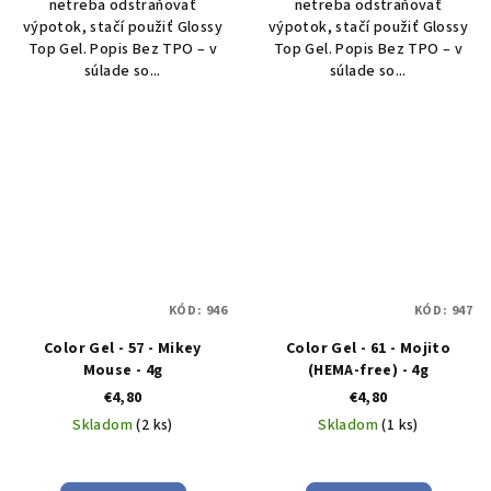
netreba odstraňovať
netreba odstraňovať
výpotok, stačí použiť Glossy
výpotok, stačí použiť Glossy
Top Gel. Popis Bez TPO – v
Top Gel. Popis Bez TPO – v
súlade so...
súlade so...
KÓD:
946
KÓD:
947
Color Gel - 57 - Mikey
Color Gel - 61 - Mojito
Mouse - 4g
(HEMA-free) - 4g
€4,80
€4,80
Skladom
(2 ks)
Skladom
(1 ks)