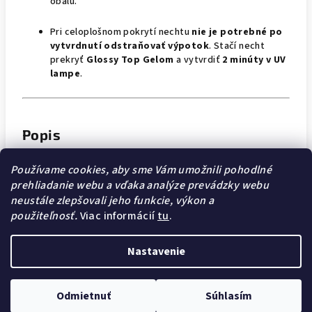
obalu.
Pri celoplošnom pokrytí nechtu
nie je potrebné po
vytvrdnutí odstraňovať výpotok
. Stačí necht
prekryť
Glossy Top Gelom
a vytvrdiť
2 minúty v UV
lampe
.
Popis
Bez TPO
– Produkt je v súlade so
zákazom EÚ platným od
Používame cookies, aby sme Vám umožnili pohodlné
1. septembra 2025
, ktorý zakazuje predaj kozmetických
prehliadanie webu a vďaka analýze prevádzky webu
výrobkov obsahujúcich TPO v rámci Európskej únie.
neustále zlepšovali jeho funkcie, výkon a
použiteľnosť.
Viac informácií
tu
.
Nastavenie
Z
Copyright 2026
Nail Pro Shop
. Všetky práva vyhradené.
á
Upraviť nastavenie cookies
Odmietnuť
Súhlasím
p