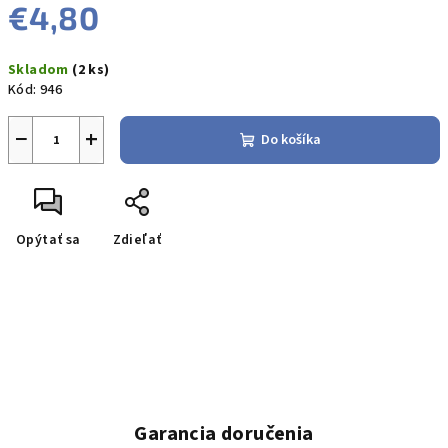
€4,80
Jednotková
Skladom
(2 ks)
cena:
Kód:
946
−
+
Do košíka
Opýtať sa
Zdieľať
Garancia doručenia