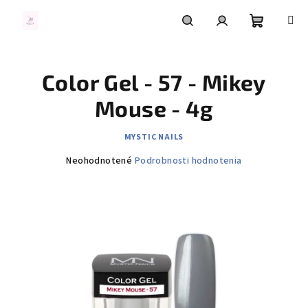
Prejsť
na
obsah
Nákupn
Hľadať
Prihlásenie
Color Gel - 57 - Mikey
košík
Mouse - 4g
MYSTIC NAILS
Priemerné
Neohodnotené
Podrobnosti hodnotenia
hodnotenie
produktu
je
0,0
z
5
hviezdičiek.