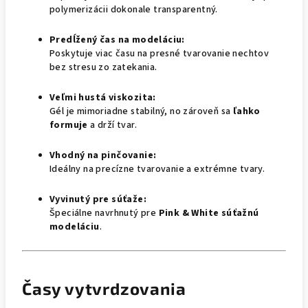
polymerizácii dokonale transparentný.
Predĺžený čas na modeláciu:
Poskytuje viac času na presné tvarovanie nechtov
bez stresu zo zatekania.
Veľmi hustá viskozita:
Gél je mimoriadne stabilný, no zároveň sa
ľahko
formuje
a drží tvar.
Vhodný na pinčovanie:
Ideálny na precízne tvarovanie a extrémne tvary.
Vyvinutý pre súťaže:
Špeciálne navrhnutý pre
Pink & White súťažnú
modeláciu
.
Časy vytvrdzovania