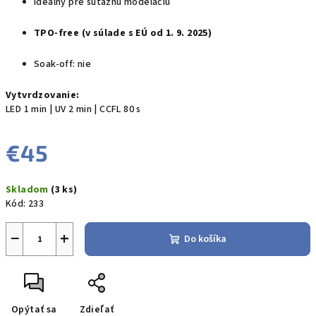
Ideálny pre súťažnú modeláciu
TPO-free (v súlade s EÚ od 1. 9. 2025)
Soak-off: nie
Vytvrdzovanie:
LED 1 min | UV 2 min | CCFL 80 s
€45
Jednotková
Skladom
(3 ks)
cena:
Kód:
233
−
+
Do košíka
Opýtať sa
Zdieľať