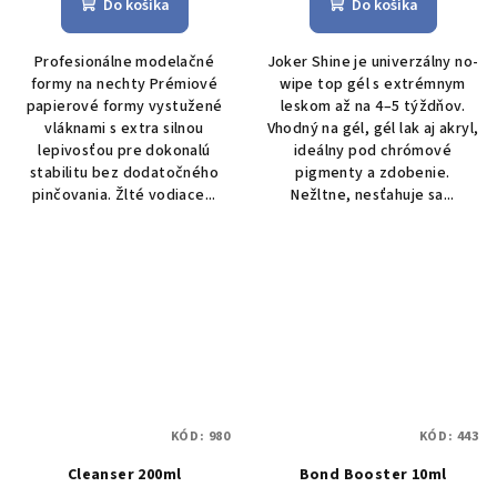
Do košíka
Do košíka
Profesionálne modelačné
Joker Shine je univerzálny no-
formy na nechty Prémiové
wipe top gél s extrémnym
papierové formy vystužené
leskom až na 4–5 týždňov.
vláknami s extra silnou
Vhodný na gél, gél lak aj akryl,
lepivosťou pre dokonalú
ideálny pod chrómové
stabilitu bez dodatočného
pigmenty a zdobenie.
pinčovania. Žlté vodiace...
Nežltne, nesťahuje sa...
KÓD:
980
KÓD:
443
Cleanser 200ml
Bond Booster 10ml