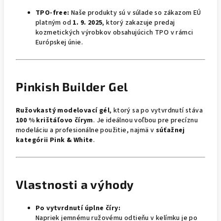
TPO-free:
Naše produkty sú v súlade so zákazom EÚ
platným od
1. 9. 2025
, ktorý zakazuje predaj
kozmetických výrobkov obsahujúcich TPO v rámci
Európskej únie.
Pinkish Builder Gel
Ružovkastý modelovací gél
, ktorý sa po vytvrdnutí stáva
100 % krištáľovo čírym
. Je ideálnou voľbou pre precíznu
modeláciu a profesionálne použitie, najmä v
súťažnej
kategórii Pink & White
.
Vlastnosti a výhody
Po vytvrdnutí úplne číry:
Napriek jemnému ružovému odtieňu v kelímku je po