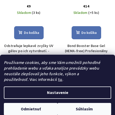
€9
€14
Skladom
(3 ks)
Skladom
(>5 ks)
Do košíka
Do košíka
Odstraňuje lepkavé zvyšky UV
Bond Booster Base Gel
gélov po ich vytvrdnutí. -
(HEMA-free) Profesionálny
Dôležitý člen rodiny
bonding podkladový gél
Fill&Form, pretože jeho
určený najmä pre
Používame cookies, aby sme Vám umožnili pohodlné
bezfarebné zloženie bez
problematické nechty.
prehliadanie webu a vďaka analýze prevádzky webu
zápachu zabezpečuje
Zabezpečuje maximálnu
neustále zlepšovali jeho funkcie, výkon a
dokonalú priľnavosť.
priľnavosť medzi prírodným
použiteľnosť.
Viac informácií
tu
.
nechtom a builder...
Nastavenie
Z
Copyright 2026
Nail Pro Shop
. Všetky práva vyhradené.
á
Upraviť nastavenie cookies
Odmietnuť
Súhlasím
p