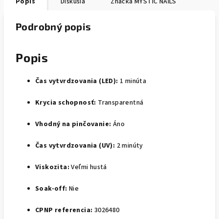
Popis
Diskusia
Značka
MYSTIC NAILS
Podrobný popis
Popis
Čas vytvrdzovania (LED):
1 minúta
Krycia schopnosť:
Transparentná
Vhodný na pinčovanie:
Áno
Čas vytvrdzovania (UV):
2 minúty
Viskozita:
Veľmi hustá
Soak-off:
Nie
CPNP referencia:
3026480