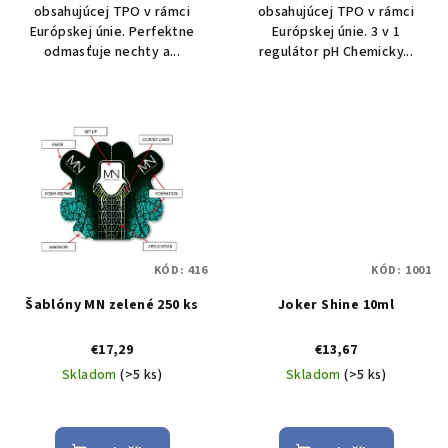
obsahujúcej TPO v rámci
obsahujúcej TPO v rámci
Európskej únie. Perfektne
Európskej únie. 3 v 1
odmasťuje nechty a...
regulátor pH Chemicky...
KÓD:
416
KÓD:
1001
Šablóny MN zelené 250 ks
Joker Shine 10ml
€17,29
€13,67
Skladom
(>5 ks)
Skladom
(>5 ks)