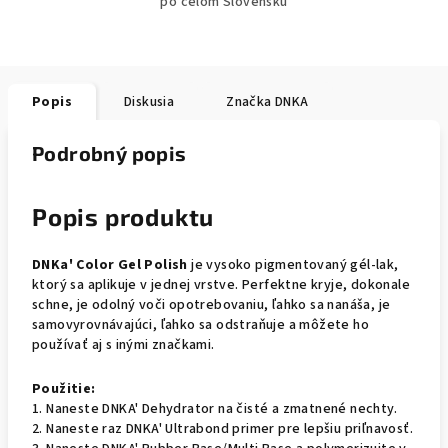
po celom Slovensku
Popis
Diskusia
Značka
DNKA
Podrobný popis
Popis produktu
DNKa' Color Gel Polish
je vysoko pigmentovaný gél-lak,
ktorý sa aplikuje v jednej vrstve. Perfektne kryje, dokonale
schne, je odolný voči opotrebovaniu, ľahko sa nanáša, je
samovyrovnávajúci, ľahko sa odstraňuje a môžete ho
používať aj s inými značkami.
Použitie:
1. Naneste DNKA' Dehydrator na čisté a zmatnené nechty.
2. Naneste raz DNKA' Ultrabond primer pre lepšiu priľnavosť.