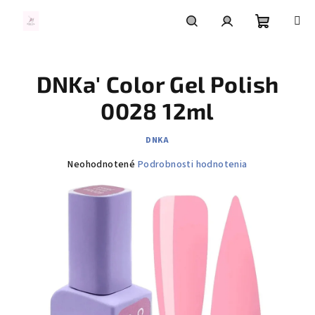
Prejsť
na
obsah
Nákupn
Hľadať
Prihlásenie
DNKa' Color Gel Polish
košík
0028 12ml
DNKA
Priemerné
Neohodnotené
Podrobnosti hodnotenia
hodnotenie
produktu
je
0,0
z
5
hviezdičiek.