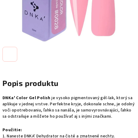
Popis produktu
DNKa' Color Gel Polish
je vysoko pigmentovaný gél-lak, ktorý sa
aplikuje v jednej vrstve. Perfektne kryje, dokonale schne, je odolný
voči opotrebovaniu, ľahko sa nanáša, je samovyrovnávajúci, ľahko
sa odstraňuje a môžete ho používať aj s inými značkami.
Použitie:
1. Naneste DNKA' Dehydrator na čisté a zmatnené nechty.