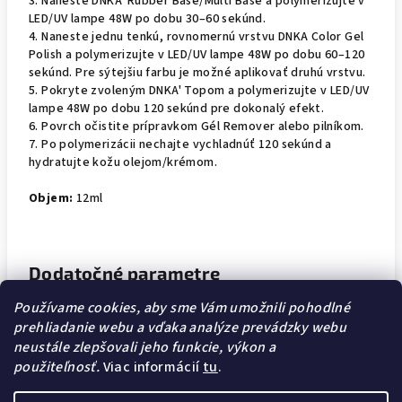
3. Naneste DNKA' Rubber Base/Multi Base a polymerizujte v
LED/UV lampe 48W po dobu 30–60 sekúnd.
4. Naneste jednu tenkú, rovnomernú vrstvu DNKA Color Gel
Polish a polymerizujte v LED/UV lampe 48W po dobu 60–120
sekúnd. Pre sýtejšiu farbu je možné aplikovať druhú vrstvu.
5. Pokryte zvoleným DNKA' Topom a polymerizujte v LED/UV
lampe 48W po dobu 120 sekúnd pre dokonalý efekt.
6. Povrch očistite prípravkom Gél Remover alebo pilníkom.
7. Po polymerizácii nechajte vychladnúť 120 sekúnd a
hydratujte kožu olejom/krémom.
Objem:
12ml
Dodatočné parametre
Používame cookies, aby sme Vám umožnili pohodlné
Kategória
:
GEL LAKY
prehliadanie webu a vďaka analýze prevádzky webu
neustále zlepšovali jeho funkcie, výkon a
EAN
:
4823122128973
použiteľnosť.
Viac informácií
tu
.