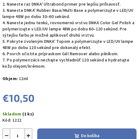
2. Naneste raz DNKA' Ultrabond primer pre lepšiu priľnavosť.
3. Naneste DNKA' Rubber Base/Multi Base a polymerizujte v LED/UV
lampe 48W po dobu 30–60 sekúnd.
4. Naneste jednu tenkú, rovnomernú vrstvu DNKA Color Gel Polish a
polymerizujte v LED/UV lampe 48W po dobu 60–120 sekúnd. Pre
sýtejšiu farbu je možné aplikovať druhú vrstvu.
5. Pokryte zvoleným DNKA' Topom a polymerizujte v LED/UV lampe
48W po dobu 120 sekúnd pre dokonalý efekt.
6. Povrch očistite prípravkom Gél Remover alebo pilníkom.
7. Po polymerizácii nechajte vychladnúť 120 sekúnd a hydratujte
kožu olejom/krémom.
Objem:
12ml
€10,50
Jednotková
Skladom
(1 ks)
cena:
Kód:
1222
−
+
Do košíka