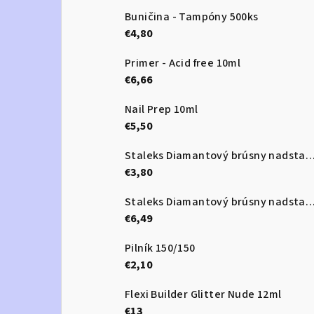
Buničina - Tampóny 500ks
€4,80
Primer - Acid free 10ml
€6,66
Nail Prep 10ml
€5,50
Staleks Diamantový brúsny nadstavec - “frustum” red - F
€3,80
Staleks Diamantový brúsny nadstavec - “ball” red 3,5 -
€6,49
Pilník 150/150
€2,10
Flexi Builder Glitter Nude 12ml
€13