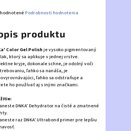
emerné
hodnotené
Podrobnosti hodnotenia
notenie
duktu
opis produktu
a' Color Gel Polish
je vysoko pigmentovaný
lak, ktorý sa aplikuje v jednej vrstve.
zdičiek.
fektne kryje, dokonale schne, je odolný voči
trebovaniu, ľahko sa nanáša, je
ovyrovnávajúci, ľahko sa odstraňuje a
ete ho používať aj s inými značkami.
žitie:
Naneste DNKA' Dehydrator na čisté a zmatnené
hty.
Naneste raz DNKA' Ultrabond primer pre lepšiu
ľnavosť.