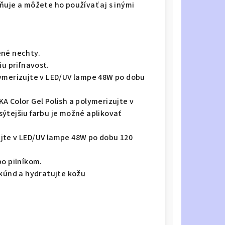
ňuje a môžete ho používať aj s inými
ené nechty.
iu priľnavosť.
lymerizujte v LED/UV lampe 48W po dobu
A Color Gel Polish a polymerizujte v
ýtejšiu farbu je možné aplikovať
jte v LED/UV lampe 48W po dobu 120
bo pilníkom.
ekúnd a hydratujte kožu