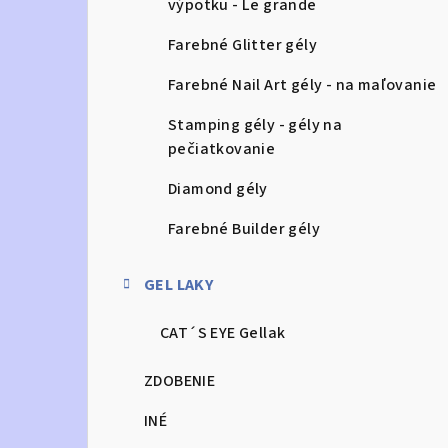
výpotku - Le grande
Farebné Glitter gély
Farebné Nail Art gély - na maľovanie
Stamping gély - gély na
pečiatkovanie
Diamond gély
Farebné Builder gély
GEL LAKY
CAT´S EYE Gellak
ZDOBENIE
INÉ