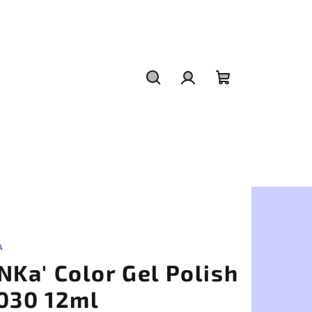
Hľadať
Prihlásenie
Nákupný
košík
A
NKa' Color Gel Polish
030 12ml