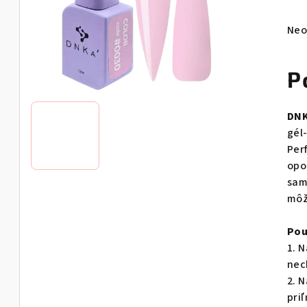
Pri
Neo
hod
pro
P
je
0,0
z
DNK
5
gél-
hvie
Per
opo
sam
môž
Pou
1. 
nec
2. 
pri