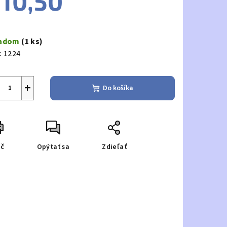
10,50
notková
a:
ladom
(1 ks)
:
1224
+
Do košíka
ač
Opýtať sa
Zdieľať