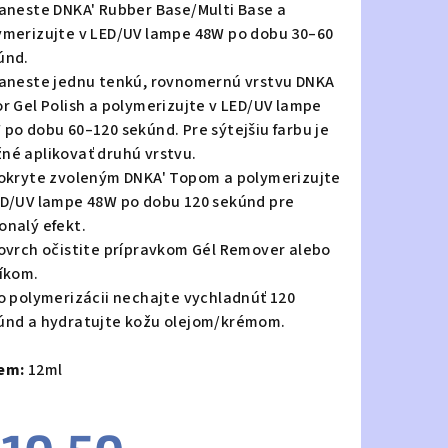
Naneste DNKA' Rubber Base/Multi Base a
ymerizujte v LED/UV lampe 48W po dobu 30–60
únd.
Naneste jednu tenkú, rovnomernú vrstvu DNKA
or Gel Polish a polymerizujte v LED/UV lampe
 po dobu 60–120 sekúnd. Pre sýtejšiu farbu je
né aplikovať druhú vrstvu.
Pokryte zvoleným DNKA' Topom a polymerizujte
ED/UV lampe 48W po dobu 120 sekúnd pre
onalý efekt.
Povrch očistite prípravkom Gél Remover alebo
níkom.
Po polymerizácii nechajte vychladnúť 120
únd a hydratujte kožu olejom/krémom.
em:
12ml