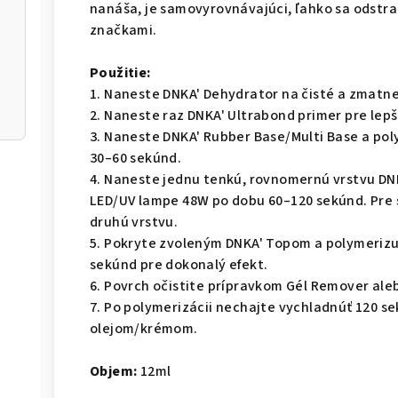
nanáša, je samovyrovnávajúci, ľahko sa odstra
značkami.
Použitie:
1. Naneste DNKA' Dehydrator na čisté a zmatn
2. Naneste raz DNKA' Ultrabond primer pre lepš
3. Naneste DNKA' Rubber Base/Multi Base a po
30–60 sekúnd.
4. Naneste jednu tenkú, rovnomernú vrstvu DNK
LED/UV lampe 48W po dobu 60–120 sekúnd. Pre s
druhú vrstvu.
5. Pokryte zvoleným DNKA' Topom a polymerizu
sekúnd pre dokonalý efekt.
6. Povrch očistite prípravkom Gél Remover ale
7. Po polymerizácii nechajte vychladnúť 120 s
olejom/krémom.
Objem:
12ml