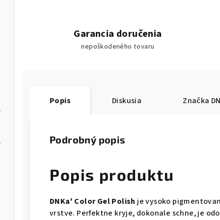
Garancia doručenia
nepoškodeného tovaru
Popis
Diskusia
Značka
DN
A70R025/8
Podrobný popis
 FA01R035
Popis produktu
DNKa' Color Gel Polish
je vysoko pigmentovaný
vrstve. Perfektne kryje, dokonale schne, je od