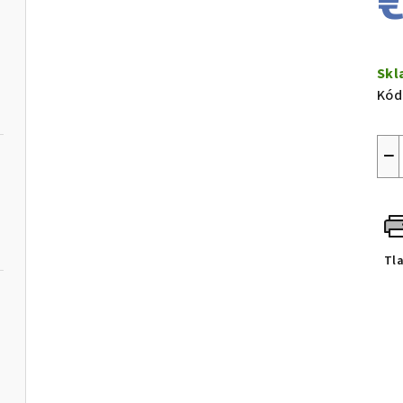
€
Jed
cen
Sk
Kód
−
Tl