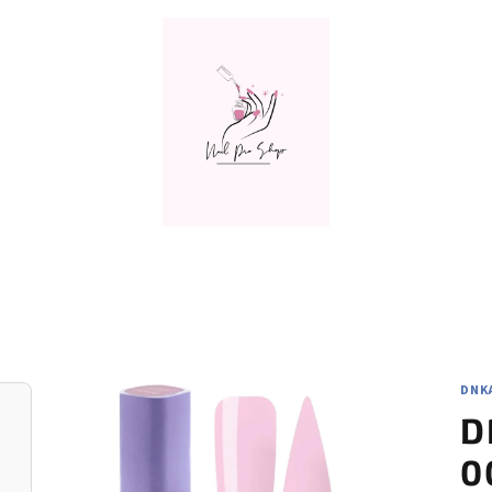
DNK
D
0