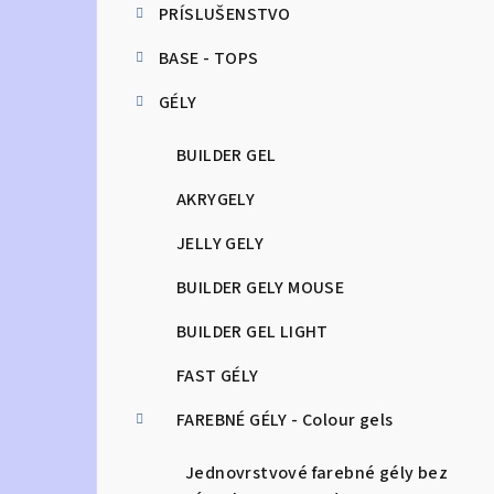
PRÍSLUŠENSTVO
n
BASE - TOPS
ý
GÉLY
p
a
BUILDER GEL
n
AKRYGELY
e
JELLY GELY
l
BUILDER GELY MOUSE
BUILDER GEL LIGHT
FAST GÉLY
FAREBNÉ GÉLY - Colour gels
Jednovrstvové farebné gély bez