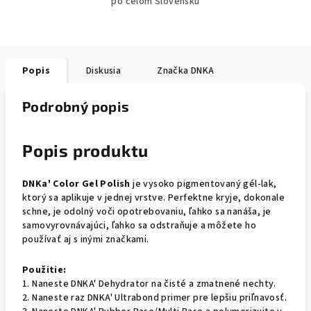
po celom Slovensku
Popis
Diskusia
Značka
DNKA
Podrobný popis
Popis produktu
DNKa' Color Gel Polish
je vysoko pigmentovaný gél-lak,
ktorý sa aplikuje v jednej vrstve. Perfektne kryje, dokonale
schne, je odolný voči opotrebovaniu, ľahko sa nanáša, je
samovyrovnávajúci, ľahko sa odstraňuje a môžete ho
používať aj s inými značkami.
Použitie:
1. Naneste DNKA' Dehydrator na čisté a zmatnené nechty.
2. Naneste raz DNKA' Ultrabond primer pre lepšiu priľnavosť.