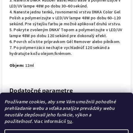
3. Naneste DNKA' Rubber Base/Multi Base a polymerizujte v
LED/UV lampe 48W po dobu 30–60 sekúnd.
4. Naneste jednu tenkú, rovnomernú vrstvu DNKA Color Gel
Polish a polymerizujte v LED/UV lampe 48W po dobu 60–120
sekúnd. Pre sýtejšiu farbu je možné aplikovať druhú vrstvu.
5. Pokryte zvoleným DNKA' Topom a polymerizujte v LED/UV
lampe 48W po dobu 120 sekúnd pre dokonalý efekt.
6. Povrch očistite prípravkom Gél Remover alebo pilníkom.
7. Po polymerizácii nechajte vychladnúť 120 sekúnd a
hydratujte kožu olejom/krémom.
Objem:
12ml
Dodatočné parametre
Používame cookies, aby sme Vám umožnili pohodlné
Kategória
:
GEL LAKY
prehliadanie webu a vďaka analýze prevádzky webu
neustále zlepšovali jeho funkcie, výkon a
EAN
:
4820294112977
použiteľnosť.
Viac informácií
tu
.