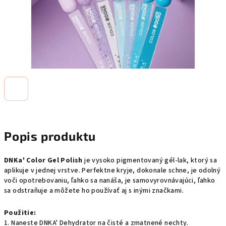
Popis produktu
DNKa' Color Gel Polish
je vysoko pigmentovaný gél-lak, ktorý sa
aplikuje v jednej vrstve. Perfektne kryje, dokonale schne, je odolný
voči opotrebovaniu, ľahko sa nanáša, je samovyrovnávajúci, ľahko
sa odstraňuje a môžete ho používať aj s inými značkami.
Použitie:
1. Naneste DNKA' Dehydrator na čisté a zmatnené nechty.