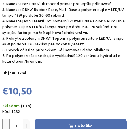
2. Naneste raz DNKA' Ultrabond primer pre lepšiu priľnavosť.
3. Naneste DNKA' Rubber Base/Multi Base a polymerizujte v LED/UV
lampe 48W po dobu 30–60 sekúnd.
4. Naneste jednu tenkú, rovnomernú vrstvu DNKA Color Gel Polish a
polymerizujte v LED/UV lampe 48W po dobu 60–120 sekúnd. Pre
sýtejšiu farbu je možné aplikovať druhú vrstvu.
5. Pokryte zvoleným DNKA' Topom a polymerizujte v LED/UV lampe
48W po dobu 120 sekúnd pre dokonalý efekt.
6. Povrch očistite prípravkom Gél Remover alebo pilníkom.
7. Po polymerizácii nechajte vychladnúť 120 sekúnd a hydratujte
kožu olejom/krémom.
Objem:
12ml
€10,50
Jednotková
Skladom
(1 ks)
cena:
Kód:
1232
−
+
Do košíka