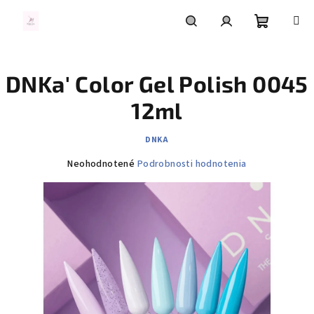
Prejsť
na
obsah
Nákupn
Hľadať
Prihlásenie
DNKa' Color Gel Polish 0045
košík
12ml
DNKA
Priemerné
Neohodnotené
Podrobnosti hodnotenia
hodnotenie
produktu
je
0,0
z
5
hviezdičiek.