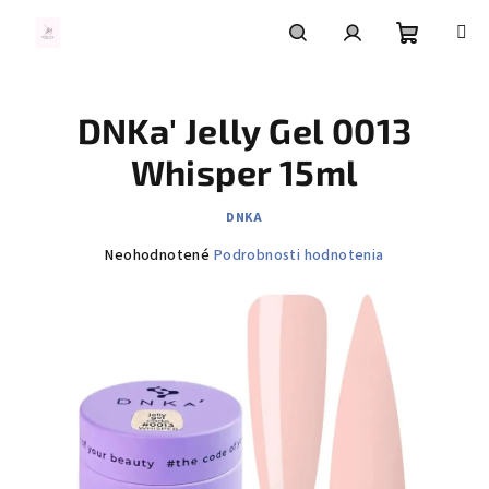
Prejsť
na
obsah
Nákupn
Hľadať
Prihlásenie
DNKa' Jelly Gel 0013
košík
Whisper 15ml
DNKA
Priemerné
Neohodnotené
Podrobnosti hodnotenia
hodnotenie
produktu
je
0,0
z
5
hviezdičiek.