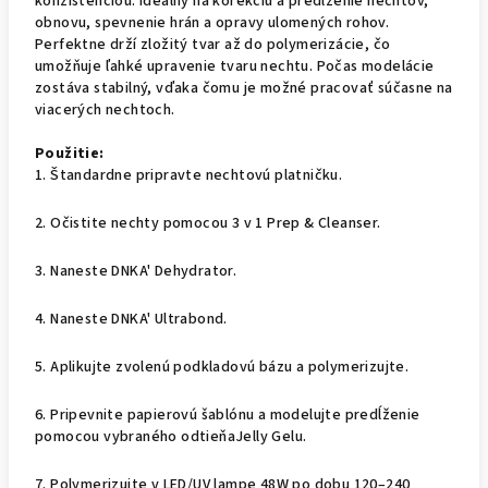
konzistenciou. Ideálny na korekciu a predĺženie nechtov,
obnovu, spevnenie hrán a opravy ulomených rohov.
Perfektne drží zložitý tvar až do polymerizácie, čo
umožňuje ľahké upravenie tvaru nechtu. Počas modelácie
zostáva stabilný, vďaka čomu je možné pracovať súčasne na
viacerých nechtoch.
Použitie:
1. Štandardne pripravte nechtovú platničku.
2. Očistite nechty pomocou 3 v 1 Prep & Cleanser.
3. Naneste DNKA' Dehydrator.
4. Naneste DNKA' Ultrabond.
5. Aplikujte zvolenú podkladovú bázu a polymerizujte.
6. Pripevnite papierovú šablónu a modelujte predĺženie
pomocou vybraného odtieňaJelly Gelu.
7. Polymerizujte v LED/UV lampe 48W po dobu 120–240