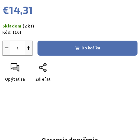
€14,31
Jednotková
Skladom
(2 ks)
cena:
Kód:
1161
−
+
Do košíka
Opýtať sa
Zdieľať