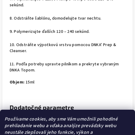
sekúnd.
8. Odstráňte šablónu, domodelujte tvar nechtu.
9. Polymerizujte ďalších 120 – 240 sekúnd.
10. Odstráňte výpotkovú vrstvu pomocou DNKA' Prep &
Cleanser.
11. Podľa potreby upravte pilníkom a prekryte vybraným
DNKA Topom.
Objem:
15ml
Dodatočné parametre
Používame cookies, aby sme Vám umožnili pohodlné
Kategória
:
JELLY GELY
prehliadanie webu a vďaka analýze prevádzky webu
neustále zlepšovali jeho funkcie, výkon a
EAN
:
4820294119174