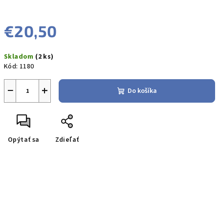
€20,50
Jednotková
Skladom
(2 ks)
cena:
Kód:
1180
−
+
Do košíka
Opýtať sa
Zdieľať