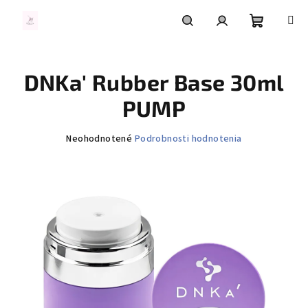
Prejsť
na
obsah
Nákupn
Hľadať
Prihlásenie
DNKa' Rubber Base 30ml
košík
PUMP
Priemerné
Neohodnotené
Podrobnosti hodnotenia
hodnotenie
produktu
je
0,0
z
5
hviezdičiek.