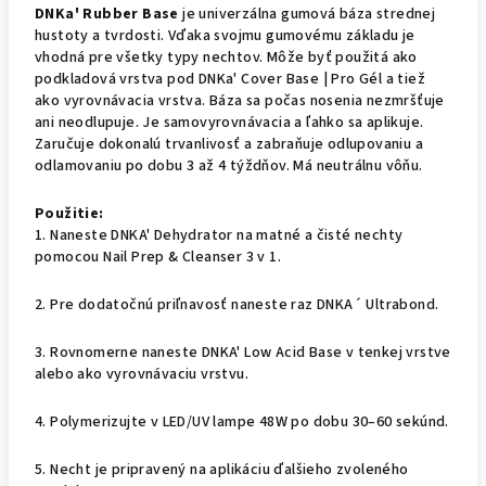
DNKa' Rubber Base
je univerzálna gumová báza strednej
hustoty a tvrdosti. Vďaka svojmu gumovému základu je
vhodná pre všetky typy nechtov. Môže byť použitá ako
podkladová vrstva pod DNKa' Cover Base | Pro Gél a tiež
ako vyrovnávacia vrstva. Báza sa počas nosenia nezmršťuje
ani neodlupuje. Je samovyrovnávacia a ľahko sa aplikuje.
Zaručuje dokonalú trvanlivosť a zabraňuje odlupovaniu a
odlamovaniu po dobu 3 až 4 týždňov. Má neutrálnu vôňu.
Použitie:
1. Naneste DNKA' Dehydrator na matné a čisté nechty
pomocou Nail Prep & Cleanser 3 v 1.
2. Pre dodatočnú priľnavosť naneste raz DNKA´ Ultrabond.
3. Rovnomerne naneste DNKA' Low Acid Base v tenkej vrstve
alebo ako vyrovnávaciu vrstvu.
4. Polymerizujte v LED/UV lampe 48W po dobu 30–60 sekúnd.
5. Necht je pripravený na aplikáciu ďalšieho zvoleného