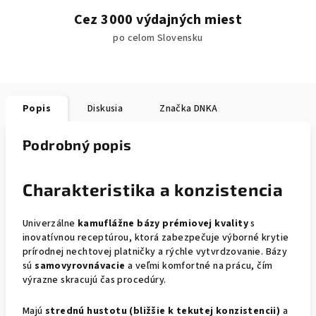
Cez 3000 výdajných miest
po celom Slovensku
Popis
Diskusia
Značka
DNKA
Podrobný popis
Charakteristika a konzistencia
Univerzálne
kamuflážne bázy prémiovej kvality
s
inovatívnou receptúrou, ktorá zabezpečuje výborné krytie
prírodnej nechtovej platničky a rýchle vytvrdzovanie. Bázy
sú
samovyrovnávacie
a veľmi komfortné na prácu, čím
výrazne skracujú čas procedúry.
Majú
strednú hustotu (bližšie k tekutej konzistencii)
a