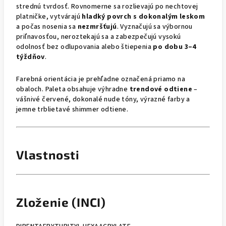
strednú tvrdosť. Rovnomerne sa rozlievajú po nechtovej
platničke, vytvárajú
hladký povrch s dokonalým leskom
a počas nosenia sa
nezmršťujú
. Vyznačujú sa výbornou
priľnavosťou, neroztekajú sa a zabezpečujú vysokú
odolnosť bez odlupovania alebo štiepenia
po dobu 3–4
týždňov
.
Farebná orientácia je prehľadne označená priamo na
obaloch. Paleta obsahuje výhradne
trendové odtiene
–
vášnivé červené, dokonalé nude tóny, výrazné farby a
jemne trblietavé shimmer odtiene.
Vlastnosti
Zloženie (INCI)