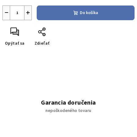
−
+
Do košíka
Opýtať sa
Zdieľať
Garancia doručenia
nepoškodeného tovaru