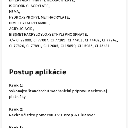
DIPENTAERYTHRITYL HEXAACRYLATE,
ISOBORNYL ACRYLATE,
HEMA,
HYDROXYPROPYL METHACRYLATE,
DIMETHYLACRYLAMIDE,
ACRYLIC ACID,
BIS(METHACRYLOYLOXYETHYL) PHOSPHATE,
+/– CI 77000, CI 77007, CI 77289, CI 77491, CI 77492, CI 77742,
CI 77820, CI 77891, CI 12085, CI 15850, CI 15985, CI 45431
Postup aplikácie
Krok 1:
Vykonajte štandardnú mechanickú prípravu nechtovej
platničky.
Krok 2:
Necht očistite pomocou
3 v 1 Prep & Cleanser
.
Krok 3: