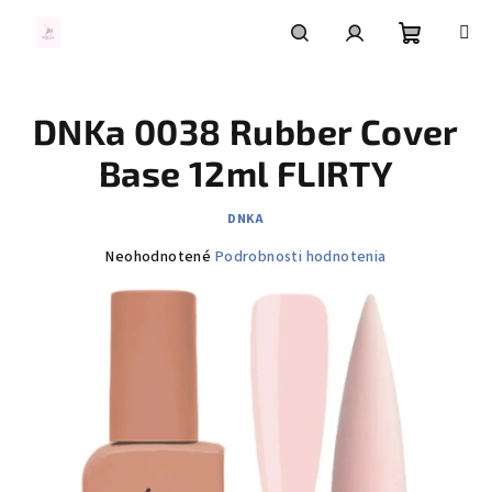
Prejsť
na
obsah
Nákupn
Hľadať
Prihlásenie
DNKa 0038 Rubber Cover
košík
Base 12ml FLIRTY
DNKA
Priemerné
Neohodnotené
Podrobnosti hodnotenia
hodnotenie
produktu
je
0,0
z
5
hviezdičiek.