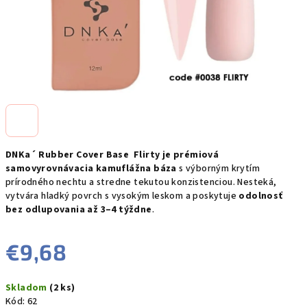
DNKa´ Rubber Cover Base
Flirty je p
rémiová
samovyrovnávacia kamuflážna báza
s výborným krytím
prírodného nechtu a stredne tekutou konzistenciou. Nesteká,
vytvára hladký povrch s vysokým leskom a poskytuje
odolnosť
bez odlupovania až 3–4 týždne
.
€9,68
Jednotková
Skladom
(2 ks)
cena:
Kód:
62