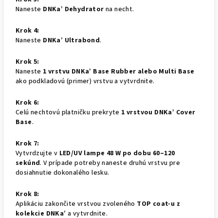
Naneste
DNKa’ Dehydrator
na necht.
Krok 4:
Naneste
DNKa’ Ultrabond
.
Krok 5:
Naneste
1 vrstvu DNKa’ Base Rubber alebo Multi Base
ako podkladovú (primer) vrstvu a vytvrdnite.
Krok 6:
Celú nechtovú platničku prekryte
1 vrstvou DNKa’ Cover
Base
.
Krok 7:
Vytvrdzujte v
LED/UV lampe 48 W po dobu 60–120
sekúnd
. V prípade potreby naneste druhú vrstvu pre
dosiahnutie dokonalého lesku.
Krok 8:
Aplikáciu zakončite vrstvou zvoleného
TOP coat-u z
kolekcie DNKa’
a vytvrdnite.