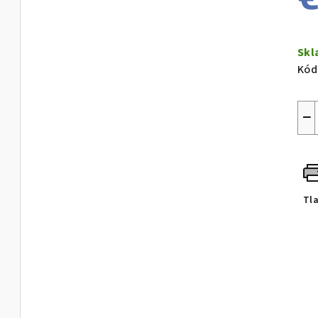
Jed
cen
Sk
Kód
−
Tl