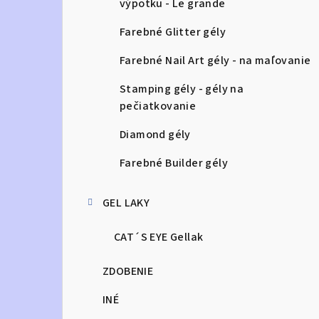
výpotku - Le grande
Farebné Glitter gély
Farebné Nail Art gély - na maľovanie
Stamping gély - gély na
pečiatkovanie
Diamond gély
Farebné Builder gély
GEL LAKY
CAT´S EYE Gellak
ZDOBENIE
INÉ