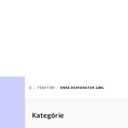
Prejsť
na
obsah
/
TEKUTINY
/
DNKA DEHYDRATOR 12ML
DOMOV
B
o
Kategórie
Preskočiť
kategórie
č