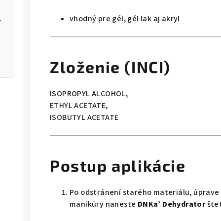
NBE-01/03
vhodný pre gél, gél lak aj akryl
Zloženie (INCI)
ISOPROPYL ALCOHOL,
ETHYL ACETATE,
ISOBUTYL ACETATE
Postup aplikácie
Po odstránení starého materiálu, úprave
manikúry naneste
DNKa’ Dehydrator
štet