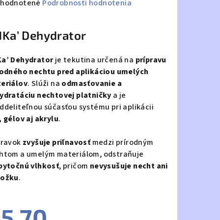
emerné
hodnotené
Podrobnosti hodnotenia
notenie
duktu
Ka’ Dehydrator
a’ Dehydrator
je tekutina určená na
prípravu
rodného nechtu pred aplikáciou umelých
eriálov
. Slúži na
odmasťovanie a
zdičiek.
ydratáciu nechtovej platničky
a je
ddeliteľnou súčasťou systému pri aplikácii
, gélov aj akrylu
.
pravok
zvyšuje priľnavosť
medzi prírodným
htom a umelým materiálom, odstraňuje
bytočnú vlhkosť
, pričom
nevysušuje necht ani
ožku
.
5,70