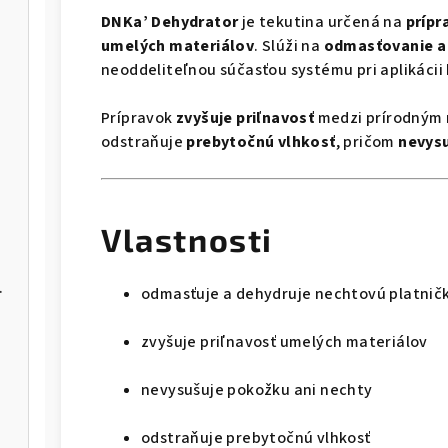
DNKa’ Dehydrator
je tekutina určená na
prípr
umelých materiálov
. Slúži na
odmasťovanie a 
neoddeliteľnou súčasťou systému pri aplikácii
Prípravok
zvyšuje priľnavosť
medzi prírodným
odstraňuje
prebytočnú vlhkosť
, pričom
nevysu
Vlastnosti
NBE-03/06
odmasťuje a dehydruje nechtovú platnič
zvyšuje priľnavosť umelých materiálov
nevysušuje pokožku ani nechty
odstraňuje prebytočnú vlhkosť