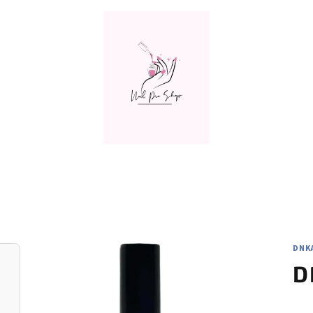
DNK
D