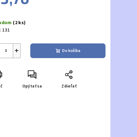
notková
a:
ladom
(2 ks)
:
131
+
Do košíka
ač
Opýtať sa
Zdieľať