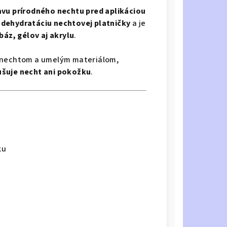
avu prírodného nechtu pred aplikáciou
dehydratáciu nechtovej platničky
a je
báz, gélov aj akrylu
.
 nechtom a umelým materiálom,
šuje necht ani pokožku
.
ku