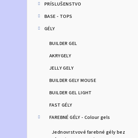
PRÍSLUŠENSTVO
n
BASE - TOPS
ý
GÉLY
p
a
BUILDER GEL
n
AKRYGELY
e
JELLY GELY
l
BUILDER GELY MOUSE
BUILDER GEL LIGHT
FAST GÉLY
FAREBNÉ GÉLY - Colour gels
Jednovrstvové farebné gély bez