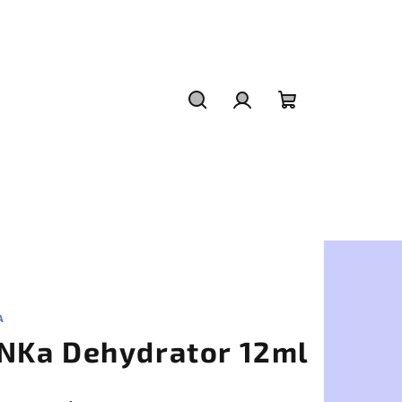
Hľadať
Prihlásenie
Nákupný
košík
A
NKa Dehydrator 12ml