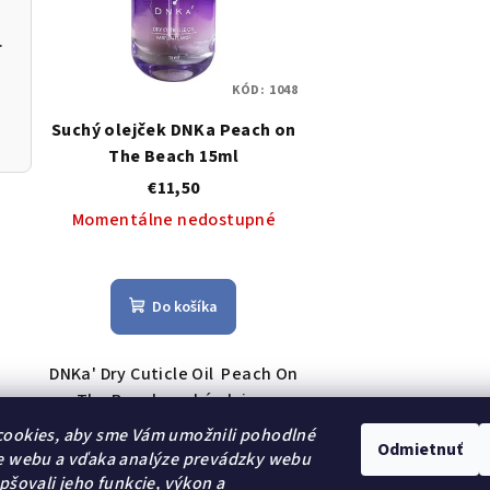
NBE-01/03
KÓD:
1048
Suchý olejček DNKa Peach on
The Beach 15ml
€11,50
Momentálne nedostupné
Do košíka
DNKa' Dry Cuticle Oil Peach On
The Beach suchý olej na
kožičku je ideálne riešenie
ookies, aby sme Vám umožnili pohodlné
Odmietnuť
starostlivosti o kožičku –
e webu a vďaka analýze prevádzky webu
spája účinnosť s výnimočne
pšovali jeho funkcie, výkon a