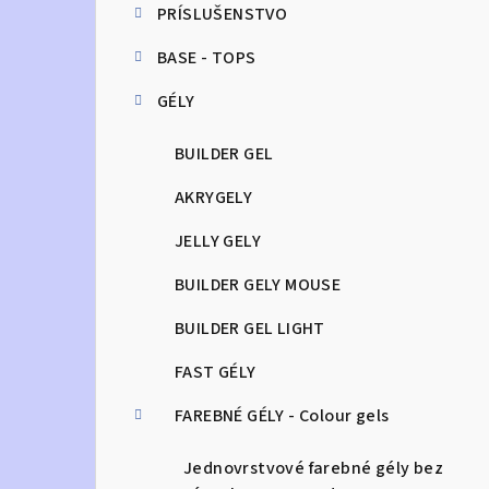
PRÍSLUŠENSTVO
n
BASE - TOPS
ý
GÉLY
p
a
BUILDER GEL
n
AKRYGELY
e
JELLY GELY
l
BUILDER GELY MOUSE
BUILDER GEL LIGHT
FAST GÉLY
FAREBNÉ GÉLY - Colour gels
Jednovrstvové farebné gély bez