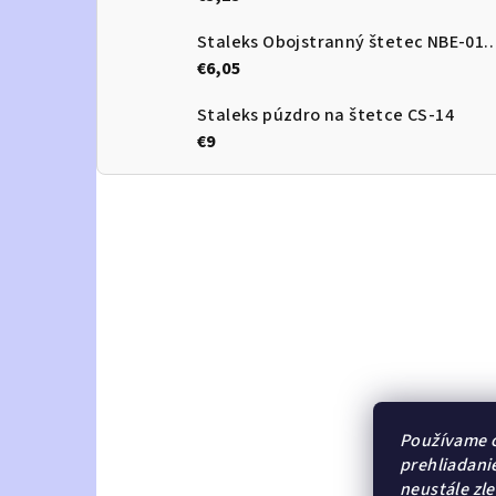
Staleks Obojstranný štetec 
€6,05
Staleks púzdro na štetce CS-14
€9
Používame c
prehliadani
neustále zle