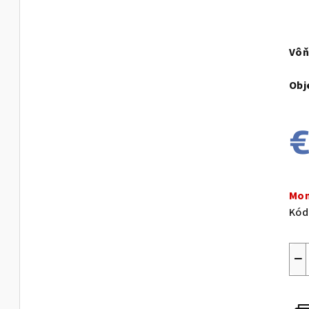
Vôň
Obj
€
Jed
cen
Mom
Kód
−