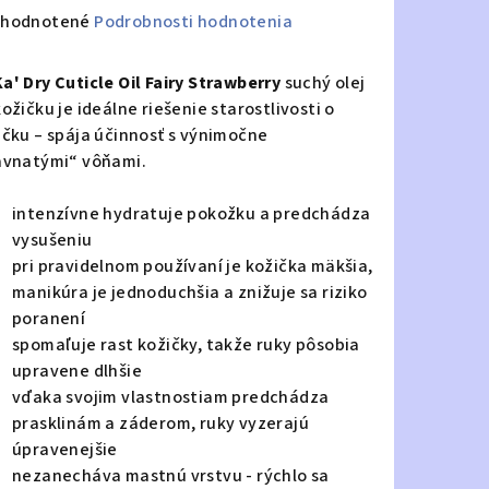
emerné
hodnotené
Podrobnosti hodnotenia
notenie
duktu
a' Dry Cuticle Oil Fairy Strawberry
suchý olej
ožičku je ideálne riešenie starostlivosti o
ičku – spája účinnosť s výnimočne
avnatými“ vôňami.
zdičiek.
intenzívne hydratuje pokožku a predchádza
vysušeniu
pri pravidelnom používaní je kožička mäkšia,
manikúra je jednoduchšia a znižuje sa riziko
poranení
spomaľuje rast kožičky, takže ruky pôsobia
upravene dlhšie
vďaka svojim vlastnostiam predchádza
prasklinám a záderom, ruky vyzerajú
úpravenejšie
nezanecháva mastnú vrstvu - rýchlo sa