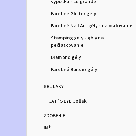
výpotku - Le grande
Farebné Glitter gély
Farebné Nail Art gély - na maľovanie
Stamping gély - gély na
pečiatkovanie
Diamond gély
Farebné Builder gély
GEL LAKY
CAT´S EYE Gellak
ZDOBENIE
INÉ