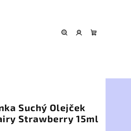
Hľadať
Prihlásenie
Nákupný
košík
nka Suchý Olejček
airy Strawberry 15ml