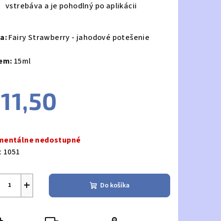
vstrebáva a je pohodlný po aplikácii
a:
Fairy Strawberry - jahodové potešenie
em:
15ml
11,50
notková
a:
entálne nedostupné
:
1051
+
Do košíka