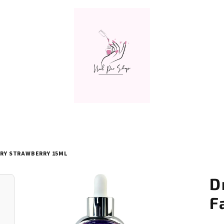
IRY STRAWBERRY 15ML
D
F