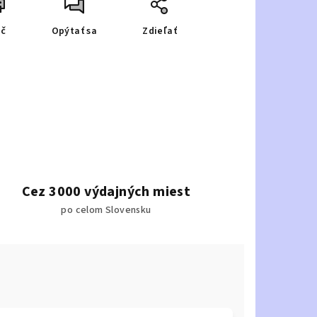
ač
Opýtať sa
Zdieľať
Cez 3000 výdajných miest
po celom Slovensku