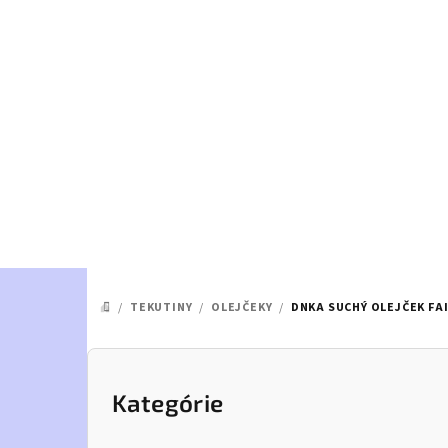
Prejsť
na
obsah
/
TEKUTINY
/
OLEJČEKY
/
DNKA SUCHÝ OLEJČEK FA
DOMOV
B
o
Kategórie
Preskočiť
kategórie
č