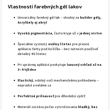
Vlastnosti farebných gél lakov
Univerzálny farebný gél lak – vhodný na
builder gély,
AcrylGely aj akryl
Vysoká pigmentácia
, často kryje už v
jednej vrstve
Špeciálne vyvinutý
oválny štetec
pre presnú
aplikáciu farby pod kožičku – bez nutnosti používať
detailný #0 štetec
Pri správnej aplikácii poskytuje
luxusný vzhľad až na
3–4 týždne
Elastický
, odolný voči mechanickému poškodeniu –
nepraská a neláme sa
Perfektná priľnavosť
pre dlhodobú výdrž
Materiál zostáva počas vytvrdzovania
hladký, bez