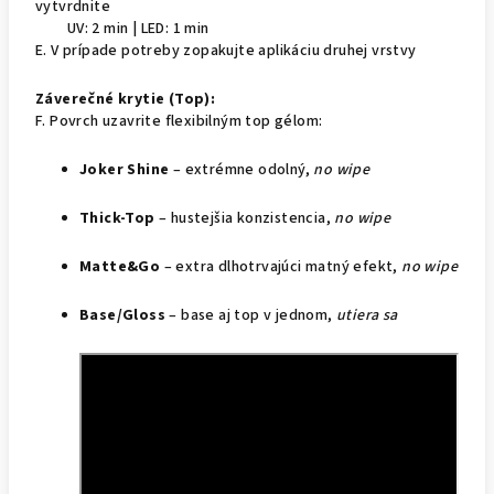
vytvrdnite
UV: 2 min | LED: 1 min
E. V prípade potreby zopakujte aplikáciu druhej vrstvy
Záverečné krytie (Top):
F. Povrch uzavrite flexibilným top gélom:
Joker Shine
– extrémne odolný,
no wipe
Thick-Top
– hustejšia konzistencia,
no wipe
Matte&Go
– extra dlhotrvajúci matný efekt,
no wipe
Base/Gloss
– base aj top v jednom,
utiera sa