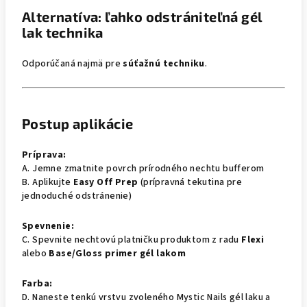
Alternatíva: ľahko odstrániteľná gél
lak technika
Odporúčaná najmä pre
súťažnú techniku
.
Postup aplikácie
Príprava:
A. Jemne zmatnite povrch prírodného nechtu bufferom
B. Aplikujte
Easy Off Prep
(prípravná tekutina pre
jednoduché odstránenie)
Spevnenie:
C. Spevnite nechtovú platničku produktom z radu
Flexi
alebo
Base/Gloss primer gél lakom
Farba:
D. Naneste tenkú vrstvu zvoleného Mystic Nails gél laku a