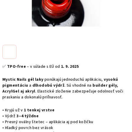
✅
TPO-free
– v súlade s EÚ od
1. 9. 2025
Mystic Nails gél laky
ponúkajú jednoduchú aplikáciu,
vysokú
pigmentáciu
a
dlhodobú výdrž
. Sú vhodné na
builder gély,
AcrylGel aj akryl
. Elastické zloženie zabezpečuje odolnosť voči
praskaniu a dokonalú priľnavosť.
• Kryjú už v
1 tenkej vrstve
• Výdrž
3–4 týždne
• Presný oválny štetec – aplikácia aj pod kožičku
• Hladký povrch bez vrások