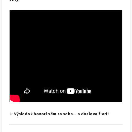
✨
Výsledok hovorí sám za seba – a doslova žiari!