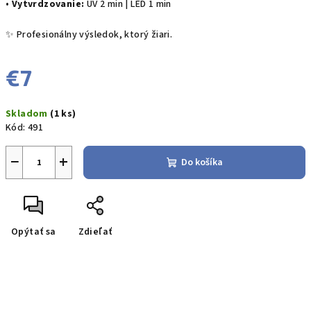
•
Vytvrdzovanie:
UV 2 min | LED 1 min
✨ Profesionálny výsledok, ktorý žiari.
€7
Jednotková
Skladom
(1 ks)
cena:
Kód:
491
−
+
Do košíka
Opýtať sa
Zdieľať