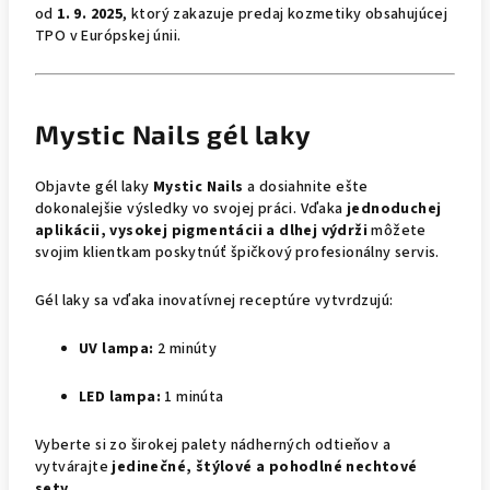
od
1. 9. 2025
, ktorý zakazuje predaj kozmetiky obsahujúcej
TPO v Európskej únii.
Mystic Nails gél laky
Objavte gél laky
Mystic Nails
a dosiahnite ešte
dokonalejšie výsledky vo svojej práci. Vďaka
jednoduchej
aplikácii, vysokej pigmentácii a dlhej výdrži
môžete
svojim klientkam poskytnúť špičkový profesionálny servis.
Gél laky sa vďaka inovatívnej receptúre vytvrdzujú:
UV lampa:
2 minúty
LED lampa:
1 minúta
Vyberte si zo širokej palety nádherných odtieňov a
vytvárajte
jedinečné, štýlové a pohodlné nechtové
sety
.