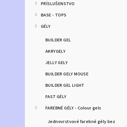
PRÍSLUŠENSTVO
n
BASE - TOPS
ý
GÉLY
p
a
BUILDER GEL
n
AKRYGELY
e
JELLY GELY
l
BUILDER GELY MOUSE
BUILDER GEL LIGHT
FAST GÉLY
FAREBNÉ GÉLY - Colour gels
Jednovrstvové farebné gély bez