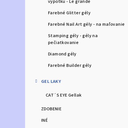
výpotku - Le grande
Farebné Glitter gély
Farebné Nail Art gély - na maľovanie
Stamping gély - gély na
pečiatkovanie
Diamond gély
Farebné Builder gély
GEL LAKY
CAT´S EYE Gellak
ZDOBENIE
INÉ