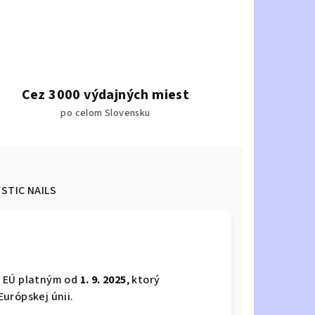
Cez 3000 výdajných miest
po celom Slovensku
STIC NAILS
m EÚ platným od
1. 9. 2025
, ktorý
urópskej únii.