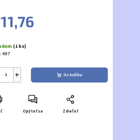
11,76
notková
a:
ladom
(1 ks)
:
497
+
Do košíka
ač
Opýtať sa
Zdieľať