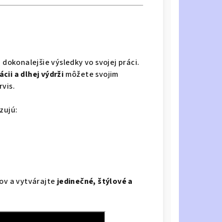
 dokonalejšie výsledky vo svojej práci.
cii a dlhej výdrži
môžete svojim
vis.
zujú:
ňov a vytvárajte
jedinečné, štýlové a