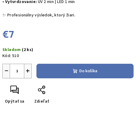
•
Vytvrdzovanie:
UV 2 min | LED 1 min
✨ Profesionálny výsledok, ktorý žiari.
€7
Jednotková
Skladom
(2 ks)
cena:
Kód:
510
−
+
Do košíka
Opýtať sa
Zdieľať