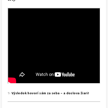
✨
Výsledok hovorí sám za seba – a doslova žiari!