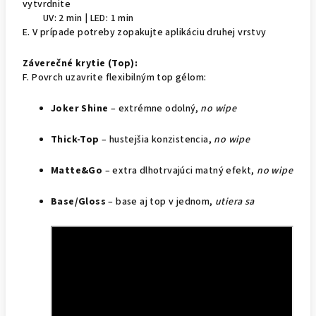
vytvrdnite
UV: 2 min | LED: 1 min
E. V prípade potreby zopakujte aplikáciu druhej vrstvy
Záverečné krytie (Top):
F. Povrch uzavrite flexibilným top gélom:
Joker Shine
– extrémne odolný,
no wipe
Thick-Top
– hustejšia konzistencia,
no wipe
Matte&Go
– extra dlhotrvajúci matný efekt,
no wipe
Base/Gloss
– base aj top v jednom,
utiera sa