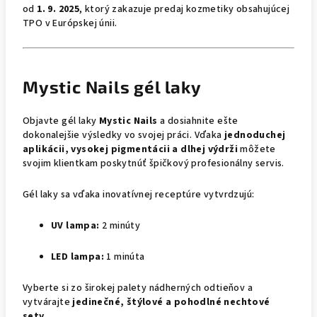
od
1. 9. 2025
, ktorý zakazuje predaj kozmetiky obsahujúcej
TPO v Európskej únii.
Mystic Nails gél laky
Objavte gél laky
Mystic Nails
a dosiahnite ešte
dokonalejšie výsledky vo svojej práci. Vďaka
jednoduchej
aplikácii, vysokej pigmentácii a dlhej výdrži
môžete
svojim klientkam poskytnúť špičkový profesionálny servis.
Gél laky sa vďaka inovatívnej receptúre vytvrdzujú:
UV lampa:
2 minúty
LED lampa:
1 minúta
Vyberte si zo širokej palety nádherných odtieňov a
vytvárajte
jedinečné, štýlové a pohodlné nechtové
sety
.