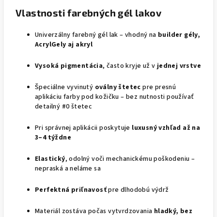
Vlastnosti farebných gél lakov
Univerzálny farebný gél lak – vhodný na
builder gély,
AcrylGely aj akryl
Vysoká pigmentácia
, často kryje už v
jednej vrstve
Špeciálne vyvinutý
oválny štetec
pre presnú
aplikáciu farby pod kožičku – bez nutnosti používať
detailný #0 štetec
Pri správnej aplikácii poskytuje
luxusný vzhľad až na
3–4 týždne
Elastický
, odolný voči mechanickému poškodeniu –
nepraská a neláme sa
Perfektná priľnavosť
pre dlhodobú výdrž
Materiál zostáva počas vytvrdzovania
hladký, bez