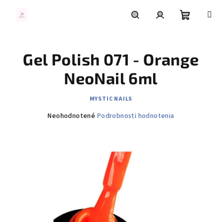
Prejsť
na
obsah
Nákupn
Hľadať
Prihlásenie
Gel Polish 071 - Orange
košík
NeoNail 6ml
MYSTIC NAILS
Priemerné
Neohodnotené
Podrobnosti hodnotenia
hodnotenie
produktu
je
0,0
z
5
hviezdičiek.