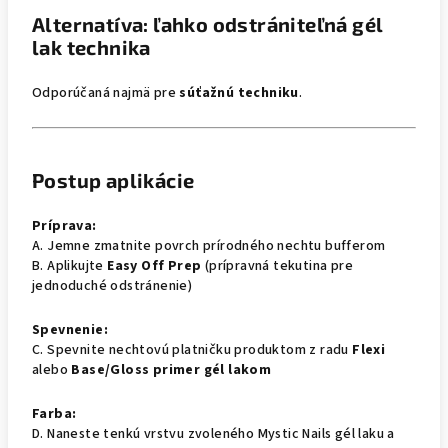
Alternatíva: ľahko odstrániteľná gél
lak technika
Odporúčaná najmä pre
súťažnú techniku
.
Postup aplikácie
Príprava:
A. Jemne zmatnite povrch prírodného nechtu bufferom
B. Aplikujte
Easy Off Prep
(prípravná tekutina pre
jednoduché odstránenie)
Spevnenie:
C. Spevnite nechtovú platničku produktom z radu
Flexi
alebo
Base/Gloss primer gél lakom
Farba:
D. Naneste tenkú vrstvu zvoleného Mystic Nails gél laku a