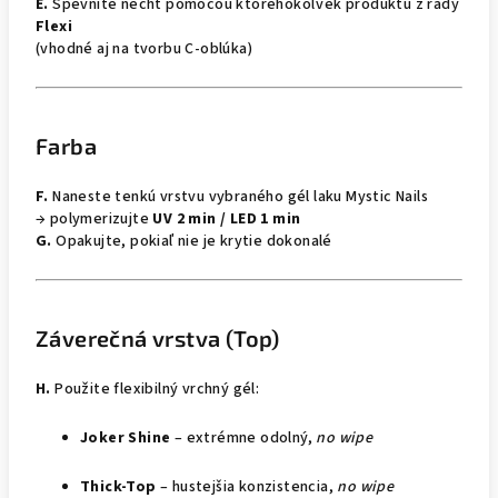
E.
Spevnite necht pomocou ktoréhokoľvek produktu z rady
Flexi
(vhodné aj na tvorbu C-oblúka)
Farba
F.
Naneste tenkú vrstvu vybraného gél laku Mystic Nails
→ polymerizujte
UV 2 min / LED 1 min
G.
Opakujte, pokiaľ nie je krytie dokonalé
Záverečná vrstva (Top)
H.
Použite flexibilný vrchný gél:
Joker Shine
– extrémne odolný,
no wipe
Thick-Top
– hustejšia konzistencia,
no wipe