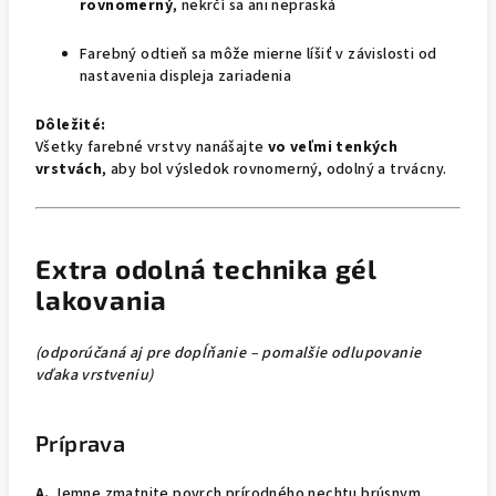
rovnomerný
, nekrčí sa ani nepraská
Farebný odtieň sa môže mierne líšiť v závislosti od
nastavenia displeja zariadenia
Dôležité:
Všetky farebné vrstvy nanášajte
vo veľmi tenkých
vrstvách
, aby bol výsledok rovnomerný, odolný a trvácny.
Extra odolná technika gél
lakovania
(odporúčaná aj pre dopĺňanie – pomalšie odlupovanie
vďaka vrstveniu)
Príprava
A.
Jemne zmatnite povrch prírodného nechtu brúsnym