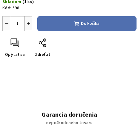
Skladom
(1 ks)
cena:
Kód:
598
−
+
Do košíka
Opýtať sa
Zdieľať
Garancia doručenia
nepoškodeného tovaru