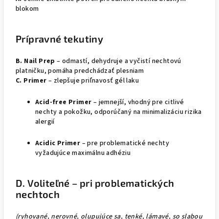
blokom
Prípravné tekutiny
B. Nail Prep
– odmastí, dehydruje a vyčistí nechtovú
platničku, pomáha predchádzať plesniam
C. Primer
– zlepšuje priľnavosť gél laku
Acid-free Primer
– jemnejší, vhodný pre citlivé
nechty a pokožku, odporúčaný na minimalizáciu rizika
alergií
Acidic Primer
– pre problematické nechty
vyžadujúce maximálnu adhéziu
D. Voliteľné – pri problematických
nechtoch
(ryhované, nerovné, olupujúce sa, tenké, lámavé, so slabou