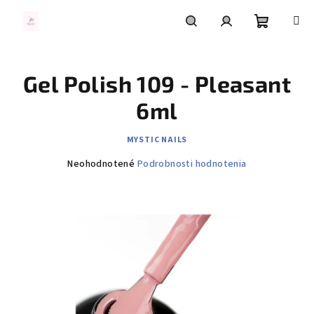
Prejsť
na
obsah
Nákupn
Hľadať
Prihlásenie
Gel Polish 109 - Pleasant
košík
6ml
MYSTIC NAILS
Priemerné
Neohodnotené
Podrobnosti hodnotenia
hodnotenie
produktu
je
0,0
z
5
hviezdičiek.