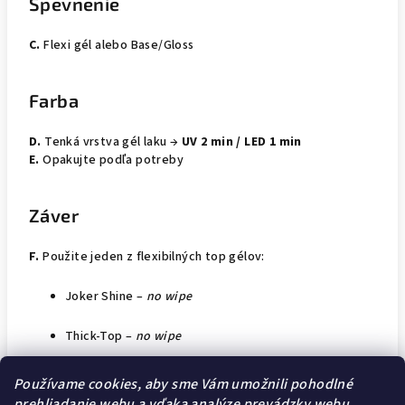
Spevnenie
C.
Flexi gél alebo Base/Gloss
Farba
D.
Tenká vrstva gél laku →
UV 2 min / LED 1 min
E.
Opakujte podľa potreby
Záver
F.
Použite jeden z flexibilných top gélov:
Joker Shine –
no wipe
Thick-Top –
no wipe
Matte&Go –
no wipe
Používame cookies, aby sme Vám umožnili pohodlné
prehliadanie webu a vďaka analýze prevádzky webu