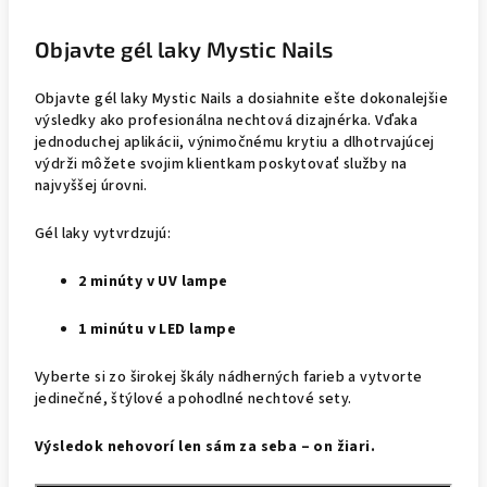
Objavte gél laky Mystic Nails
Objavte gél laky Mystic Nails a dosiahnite ešte dokonalejšie
výsledky ako profesionálna nechtová dizajnérka. Vďaka
jednoduchej aplikácii, výnimočnému krytiu a dlhotrvajúcej
výdrži môžete svojim klientkam poskytovať služby na
najvyššej úrovni.
Gél laky vytvrdzujú:
2 minúty v UV lampe
1 minútu v LED lampe
Vyberte si zo širokej škály nádherných farieb a vytvorte
jedinečné, štýlové a pohodlné nechtové sety.
Výsledok nehovorí len sám za seba – on žiari.