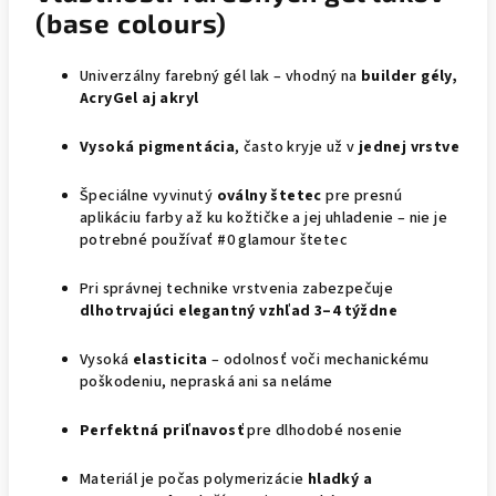
(base colours)
Univerzálny farebný gél lak – vhodný na
builder gély,
AcryGel aj akryl
Vysoká pigmentácia
, často kryje už v
jednej vrstve
Špeciálne vyvinutý
oválny štetec
pre presnú
aplikáciu farby až ku kožtičke a jej uhladenie – nie je
potrebné používať #0 glamour štetec
Pri správnej technike vrstvenia zabezpečuje
dlhotrvajúci elegantný vzhľad 3–4 týždne
Vysoká
elasticita
– odolnosť voči mechanickému
poškodeniu, nepraská ani sa neláme
Perfektná priľnavosť
pre dlhodobé nosenie
Materiál je počas polymerizácie
hladký a