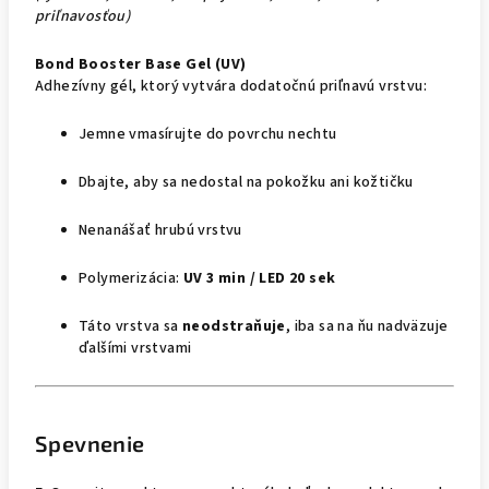
priľnavosťou)
Bond Booster Base Gel (UV)
Adhezívny gél, ktorý vytvára dodatočnú priľnavú vrstvu:
Jemne vmasírujte do povrchu nechtu
Dbajte, aby sa nedostal na pokožku ani kožtičku
Nenanášať hrubú vrstvu
Polymerizácia:
UV 3 min / LED 20 sek
Táto vrstva sa
neodstraňuje
, iba sa na ňu nadväzuje
ďalšími vrstvami
Spevnenie