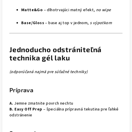
Matte&Go
– dlhotrvajúci matný efekt,
no wipe
Base/Gloss
– base aj top v jednom,
s výpotkom
Jednoducho odstrániteľná
technika gél laku
(odporúčaná najmä pre súťažné techniky)
Príprava
A.
Jemne zmatnite povrch nechtu
B. Easy Off Prep
– špeciálna prípravná tekutina pre ľahké
odstránenie