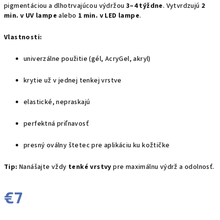
pigmentáciou a dlhotrvajúcou výdržou
3–4 týždne
. Vytvrdzujú
2
min. v UV lampe
alebo
1 min. v LED lampe
.
Vlastnosti:
univerzálne použitie (gél, AcryGel, akryl)
krytie už v jednej tenkej vrstve
elastické, nepraskajú
perfektná priľnavosť
presný oválny štetec pre aplikáciu ku kožtičke
Tip:
Nanášajte vždy
tenké vrstvy
pre maximálnu výdrž a odolnosť.
€7
Jednotková