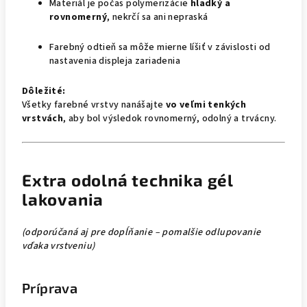
Materiál je počas polymerizácie
hladký a
rovnomerný
, nekrčí sa ani nepraská
Farebný odtieň sa môže mierne líšiť v závislosti od
nastavenia displeja zariadenia
Dôležité:
Všetky farebné vrstvy nanášajte
vo veľmi tenkých
vrstvách
, aby bol výsledok rovnomerný, odolný a trvácny.
Extra odolná technika gél
lakovania
(odporúčaná aj pre dopĺňanie – pomalšie odlupovanie
vďaka vrstveniu)
Príprava