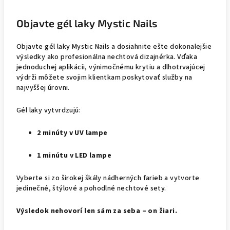
Objavte gél laky Mystic Nails
Objavte gél laky Mystic Nails a dosiahnite ešte dokonalejšie
výsledky ako profesionálna nechtová dizajnérka. Vďaka
jednoduchej aplikácii, výnimočnému krytiu a dlhotrvajúcej
výdrži môžete svojim klientkam poskytovať služby na
najvyššej úrovni.
Gél laky vytvrdzujú:
2 minúty v UV lampe
1 minútu v LED lampe
Vyberte si zo širokej škály nádherných farieb a vytvorte
jedinečné, štýlové a pohodlné nechtové sety.
Výsledok nehovorí len sám za seba – on žiari.