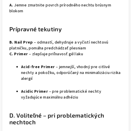
A.
Jemne zmatnite povrch prírodného nechtu brúsnym
blokom
Prípravné tekutiny
B. Nail Prep
– odmastí, dehydruje a vyčistí nechtovú
platničku, pomáha predchádzať plesniam
C. Primer
– zlepšuje priľnavosť gél laku
Acid-free Primer
– jemnejší, vhodný pre citlivé
nechty a pokožku, odporúčaný na minimalizáciu rizika
alergií
Acidic Primer
– pre problematické nechty
vyžadujúce maximálnu adhéziu
D. Voliteľné – pri problematických
nechtoch