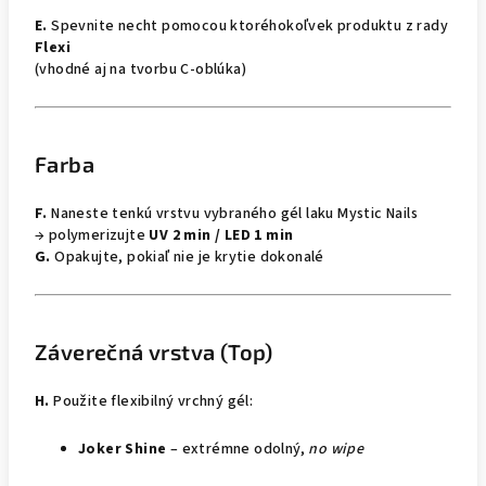
E.
Spevnite necht pomocou ktoréhokoľvek produktu z rady
Flexi
(vhodné aj na tvorbu C-oblúka)
Farba
F.
Naneste tenkú vrstvu vybraného gél laku Mystic Nails
→ polymerizujte
UV 2 min / LED 1 min
G.
Opakujte, pokiaľ nie je krytie dokonalé
Záverečná vrstva (Top)
H.
Použite flexibilný vrchný gél:
Joker Shine
– extrémne odolný,
no wipe