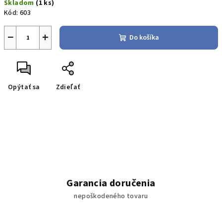
Skladom
(1 ks)
cena:
Kód:
603
−
+
Do košíka
Opýtať sa
Zdieľať
Garancia doručenia
nepoškodeného tovaru