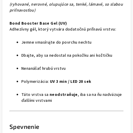
(ryhované, nerovné, olupujúce sa, tenké, lámavé, so slabou
priľnavosťou)
Bond Booster Base Gel (UV)
Adhezívny gél, ktorý vytvára dodatočnú priľnavú vrstvu:
Jemne vmasírujte do povrchu nechtu
Dbajte, aby sa nedostal na pokožku ani kožtičku
Nenanášať hrubú vrstvu
Polymerizácia:
UV 3 min / LED 20 sek
Táto vrstva sa
neodstraňuje
, iba sa na ňu nadväzuje
ďalšími vrstvami
Spevnenie