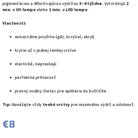
pigmentáciou a dlhotrvajúcou výdržou
3–4 týždne
. Vytvrdzujú
2
min. v UV lampe
alebo
1 min. v LED lampe
.
Vlastnosti:
univerzálne použitie (gél, AcryGel, akryl)
krytie už v jednej tenkej vrstve
elastické, nepraskajú
perfektná priľnavosť
presný oválny štetec pre aplikáciu ku kožtičke
Tip:
Nanášajte vždy
tenké vrstvy
pre maximálnu výdrž a odolnosť.
€8
Jednotková