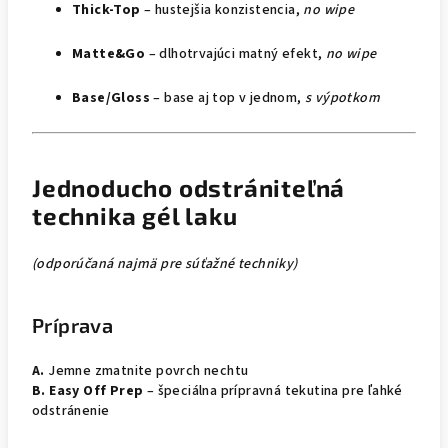
Thick-Top
– hustejšia konzistencia,
no wipe
Matte&Go
– dlhotrvajúci matný efekt,
no wipe
Base/Gloss
– base aj top v jednom,
s výpotkom
Jednoducho odstrániteľná
technika gél laku
(odporúčaná najmä pre súťažné techniky)
Príprava
A.
Jemne zmatnite povrch nechtu
B. Easy Off Prep
– špeciálna prípravná tekutina pre ľahké
odstránenie