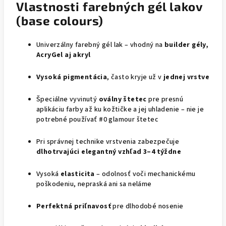
Vlastnosti farebných gél lakov
(base colours)
Univerzálny farebný gél lak – vhodný na
builder gély,
AcryGel aj akryl
Vysoká pigmentácia
, často kryje už v
jednej vrstve
Špeciálne vyvinutý
oválny štetec
pre presnú
aplikáciu farby až ku kožtičke a jej uhladenie – nie je
potrebné používať #0 glamour štetec
Pri správnej technike vrstvenia zabezpečuje
dlhotrvajúci elegantný vzhľad 3–4 týždne
Vysoká
elasticita
– odolnosť voči mechanickému
poškodeniu, nepraská ani sa neláme
Perfektná priľnavosť
pre dlhodobé nosenie