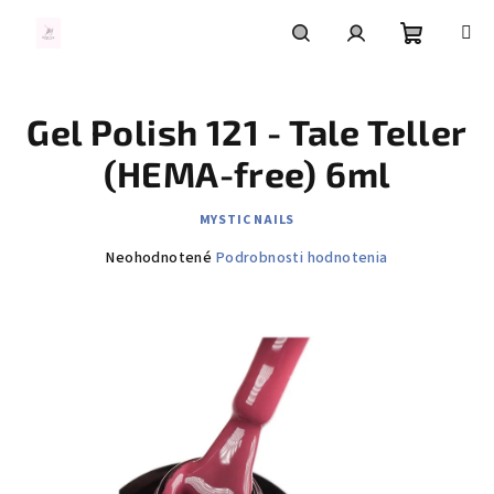
Prejsť
na
obsah
Nákupn
Hľadať
Prihlásenie
Gel Polish 121 - Tale Teller
košík
(HEMA-free) 6ml
MYSTIC NAILS
Priemerné
Neohodnotené
Podrobnosti hodnotenia
hodnotenie
produktu
je
0,0
z
5
hviezdičiek.