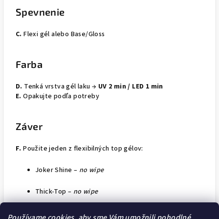
Spevnenie
C.
Flexi gél alebo Base/Gloss
Farba
D.
Tenká vrstva gél laku →
UV 2 min / LED 1 min
E.
Opakujte podľa potreby
Záver
F.
Použite jeden z flexibilných top gélov:
Joker Shine –
no wipe
Thick-Top –
no wipe
Matte&Go –
no wipe
Používame cookies, aby sme Vám umožnili pohodlné