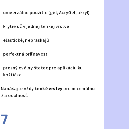
univerzálne použitie (gél, AcryGel, akryl)
krytie už v jednej tenkej vrstve
elastické, nepraskajú
perfektná priľnavosť
presný oválny štetec pre aplikáciu ku
kožtičke
Nanášajte vždy
tenké vrstvy
pre maximálnu
rž a odolnosť.
7