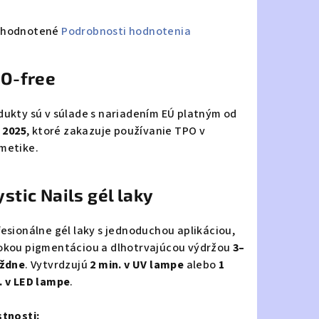
emerné
hodnotené
Podrobnosti hodnotenia
notenie
duktu
O-free
dukty sú v súlade s nariadením EÚ platným od
. 2025
, ktoré zakazuje používanie TPO v
metike.
zdičiek.
stic Nails gél laky
fesionálne gél laky s jednoduchou aplikáciou,
okou pigmentáciou a dlhotrvajúcou výdržou
3–
ýždne
. Vytvrdzujú
2 min. v UV lampe
alebo
1
. v LED lampe
.
stnosti: