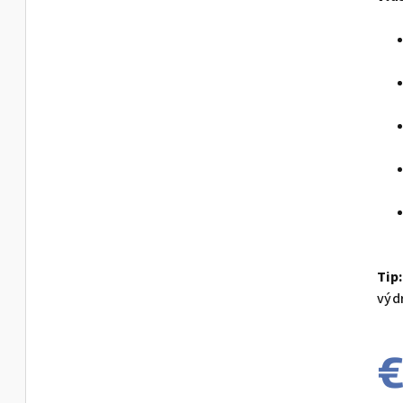
Tip:
výd
€