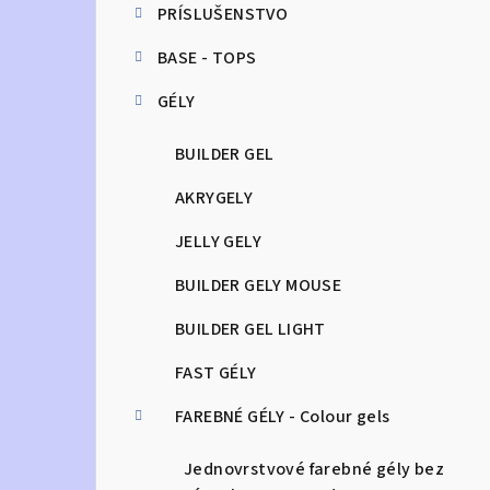
PRÍSLUŠENSTVO
n
BASE - TOPS
ý
GÉLY
p
a
BUILDER GEL
n
AKRYGELY
e
JELLY GELY
l
BUILDER GELY MOUSE
BUILDER GEL LIGHT
FAST GÉLY
FAREBNÉ GÉLY - Colour gels
Jednovrstvové farebné gély bez