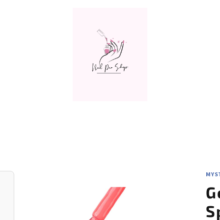
MYST
G
S