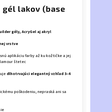
 gél lakov (base
uilder gély, AcryGel aj akryl
nej vrstve
snú aplikáciu farby až ku kožtičke a jej
glamour štetec
čuje
dlhotrvajúci elegantný vzhľad 3–4
ickému poškodeniu, nepraská ani sa
ie