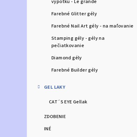
výpotku - Le grande
Farebné Glitter gély
Farebné Nail Art gély - na maľovanie
Stamping gély - gély na
pečiatkovanie
Diamond gély
Farebné Builder gély
GEL LAKY
CAT´S EYE Gellak
ZDOBENIE
INÉ