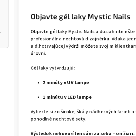
Objavte gél laky Mystic Nails
NBE-01/03
Objavte gél laky Mystic Nails a dosiahnite ešt
profesionálna nechtová dizajnérka. Vďaka jed
a dlhotrvajúcej výdrži môžete svojim klientka
úrovni.
Gél laky vytvrdzujú:
2 minúty v UV lampe
1 minútu v LED lampe
Vyberte si zo širokej škály nádherných farieb a
pohodlné nechtové sety.
Výsledok nehovorí len sám za seba – on žiari.