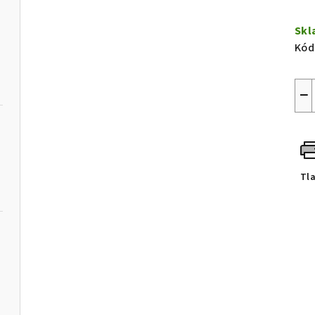
Jed
cen
Sk
Kód
−
Tl