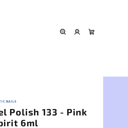
Hľadať
Prihlásenie
Nákupný
košík
IC NAILS
el Polish 133 - Pink
pirit 6ml