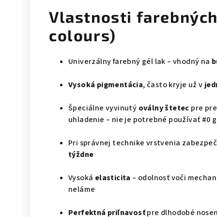
Vlastnosti farebných
colours)
Univerzálny farebný gél lak – vhodný na
b
Vysoká pigmentácia
, často kryje už v
jed
Špeciálne vyvinutý
oválny štetec
pre pre
uhladenie – nie je potrebné používať #0 
Pri správnej technike vrstvenia zabezpe
týždne
Vysoká
elasticita
– odolnosť voči mechan
neláme
Perfektná priľnavosť
pre dlhodobé nosen