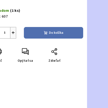
notková
a:
ladom
(1 ks)
:
607
+
Do košíka
ač
Opýtať sa
Zdieľať