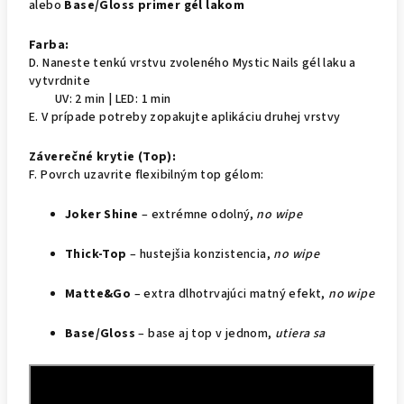
alebo
Base/Gloss primer gél lakom
Farba:
D. Naneste tenkú vrstvu zvoleného Mystic Nails gél laku a
vytvrdnite
UV: 2 min | LED: 1 min
E. V prípade potreby zopakujte aplikáciu druhej vrstvy
Záverečné krytie (Top):
F. Povrch uzavrite flexibilným top gélom:
Joker Shine
– extrémne odolný,
no wipe
Thick-Top
– hustejšia konzistencia,
no wipe
Matte&Go
– extra dlhotrvajúci matný efekt,
no wipe
Base/Gloss
– base aj top v jednom,
utiera sa