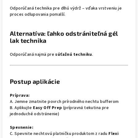
Odporúčaná technika pre dlhú výdrž – vďaka vrstveniu je
proces odlupovania pomalší.
Alternatíva: ľahko odstrániteľná gél
lak technika
Odporúčaná najmä pre
súťažnú techniku
.
Postup aplikácie
Príprava:
A. Jemne zmatnite povrch prírodného nechtu bufferom
B. Aplikujte
Easy Off Prep
(prípravná tekutina pre
jednoduché odstránenie)
Spevnenie:
C. Spevnite nechtovú platničku produktom z radu
Flexi