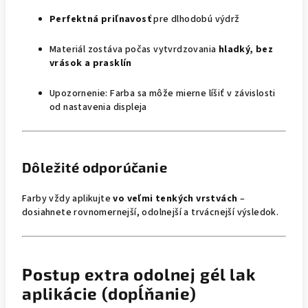
Perfektná priľnavosť
pre dlhodobú výdrž
Materiál zostáva počas vytvrdzovania
hladký, bez
vrások a prasklín
Upozornenie: Farba sa môže mierne líšiť v závislosti
od nastavenia displeja
Dôležité odporúčanie
Farby vždy aplikujte
vo veľmi tenkých vrstvách
–
dosiahnete rovnomernejší, odolnejší a trvácnejší výsledok.
Postup extra odolnej gél lak
aplikácie (dopĺňanie)