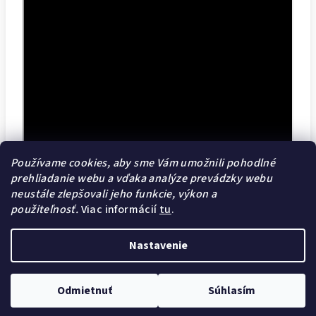
Používame cookies, aby sme Vám umožnili pohodlné
prehliadanie webu a vďaka analýze prevádzky webu
neustále zlepšovali jeho funkcie, výkon a
použiteľnosť.
Viac informácií
tu
.
Nastavenie
Z
Copyright 2026
Nail Pro Shop
. Všetky práva vyhradené.
á
Upraviť nastavenie cookies
Odmietnuť
Súhlasím
p
Vytvoril Shoptet