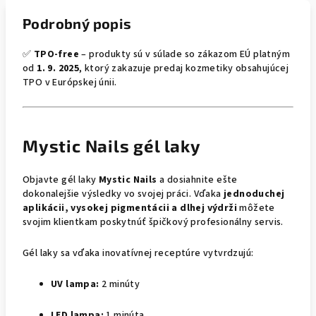
Podrobný popis
✅
TPO-free
– produkty sú v súlade so zákazom EÚ platným
od
1. 9. 2025
, ktorý zakazuje predaj kozmetiky obsahujúcej
TPO v Európskej únii.
Mystic Nails gél laky
Objavte gél laky
Mystic Nails
a dosiahnite ešte
dokonalejšie výsledky vo svojej práci. Vďaka
jednoduchej
aplikácii, vysokej pigmentácii a dlhej výdrži
môžete
svojim klientkam poskytnúť špičkový profesionálny servis.
Gél laky sa vďaka inovatívnej receptúre vytvrdzujú:
UV lampa:
2 minúty
LED lampa:
1 minúta