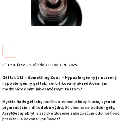
✅
TPO-free
– v súlade s EÚ od
1. 9. 2025
Gél lak 113 – Something Cool – Hypoalergénny je overený
hypoalergénny gél lak, certifikovaný akreditovaným
medzinárodným laboratórnym testom.*
Mystic Nails gél laky
ponúkajú jednoduchú aplikáciu,
vysokú
pigmentáciu
a
dlhodobú výdrž
. Sú vhodné na
builder gély,
AcrylGel aj akryl
. Elastické zloženie zabezpečuje odolnosť voči
praskaniu a dokonalú priľnavosť.