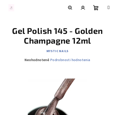
Prejsť
na
obsah
Nákupn
Hľadať
Prihlásenie
Gel Polish 145 - Golden
košík
Champagne 12ml
MYSTIC NAILS
Priemerné
Neohodnotené
Podrobnosti hodnotenia
hodnotenie
produktu
je
0,0
z
5
hviezdičiek.