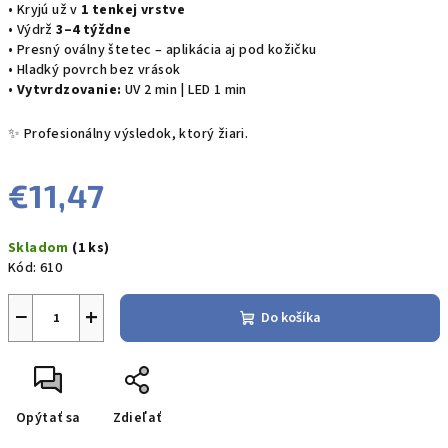
• Kryjú už v
1 tenkej vrstve
• Výdrž
3–4 týždne
• Presný oválny štetec – aplikácia aj pod kožičku
• Hladký povrch bez vrások
•
Vytvrdzovanie:
UV 2 min | LED 1 min
✨ Profesionálny výsledok, ktorý žiari.
€11,47
Jednotková
Skladom
(1 ks)
cena:
Kód:
610
−
+
Do košíka
Opýtať sa
Zdieľať