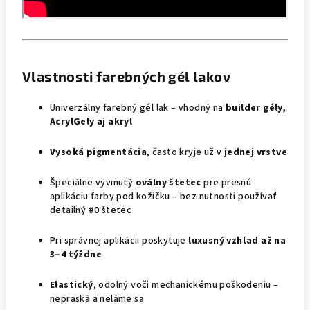
Vlastnosti farebných gél lakov
Univerzálny farebný gél lak – vhodný na
builder gély,
AcrylGely aj akryl
Vysoká pigmentácia
, často kryje už v
jednej vrstve
Špeciálne vyvinutý
oválny štetec
pre presnú
aplikáciu farby pod kožičku – bez nutnosti používať
detailný #0 štetec
Pri správnej aplikácii poskytuje
luxusný vzhľad až na
3–4 týždne
Elastický
, odolný voči mechanickému poškodeniu –
nepraská a neláme sa