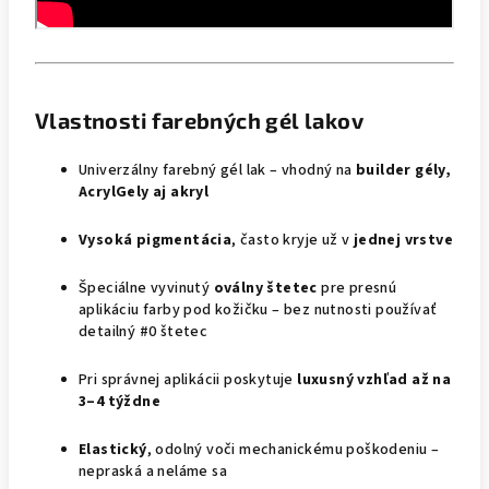
Vlastnosti farebných gél lakov
Univerzálny farebný gél lak – vhodný na
builder gély,
AcrylGely aj akryl
Vysoká pigmentácia
, často kryje už v
jednej vrstve
Špeciálne vyvinutý
oválny štetec
pre presnú
aplikáciu farby pod kožičku – bez nutnosti používať
detailný #0 štetec
Pri správnej aplikácii poskytuje
luxusný vzhľad až na
3–4 týždne
Elastický
, odolný voči mechanickému poškodeniu –
nepraská a neláme sa