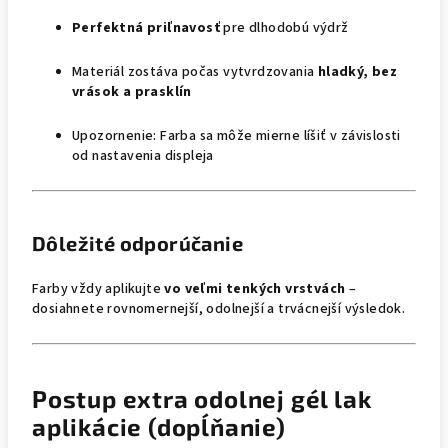
Perfektná priľnavosť
pre dlhodobú výdrž
Materiál zostáva počas vytvrdzovania
hladký, bez
vrások a prasklín
Upozornenie: Farba sa môže mierne líšiť v závislosti
od nastavenia displeja
Dôležité odporúčanie
Farby vždy aplikujte
vo veľmi tenkých vrstvách
–
dosiahnete rovnomernejší, odolnejší a trvácnejší výsledok.
Postup extra odolnej gél lak
aplikácie (dopĺňanie)