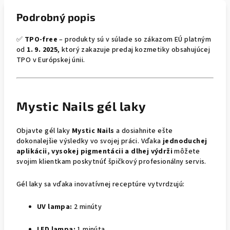
Podrobný popis
✅
TPO-free
– produkty sú v súlade so zákazom EÚ platným
od
1. 9. 2025
, ktorý zakazuje predaj kozmetiky obsahujúcej
TPO v Európskej únii.
Mystic Nails gél laky
Objavte gél laky
Mystic Nails
a dosiahnite ešte
dokonalejšie výsledky vo svojej práci. Vďaka
jednoduchej
aplikácii, vysokej pigmentácii a dlhej výdrži
môžete
svojim klientkam poskytnúť špičkový profesionálny servis.
Gél laky sa vďaka inovatívnej receptúre vytvrdzujú:
UV lampa:
2 minúty
LED lampa:
1 minúta