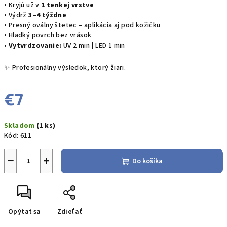
• Kryjú už v
1 tenkej vrstve
• Výdrž
3–4 týždne
• Presný oválny štetec – aplikácia aj pod kožičku
• Hladký povrch bez vrások
•
Vytvrdzovanie:
UV 2 min | LED 1 min
✨ Profesionálny výsledok, ktorý žiari.
€7
Jednotková
Skladom
(1 ks)
cena:
Kód:
611
−
+
Do košíka
Opýtať sa
Zdieľať