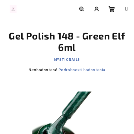
Prejsť
na
obsah
Nákupn
Hľadať
Prihlásenie
Gel Polish 148 - Green Elf
košík
6ml
MYSTIC NAILS
Priemerné
Neohodnotené
Podrobnosti hodnotenia
hodnotenie
produktu
je
0,0
z
5
hviezdičiek.