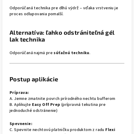
Odporúčaná technika pre dlhú výdrž – vďaka vrstveniu je
proces odlupovania pomalší.
Alternatíva: ľahko odstrániteľná gél
lak technika
Odporúčaná najmä pre
súťažnú techniku
.
Postup aplikácie
Príprava:
A. Jemne zmatnite povrch prírodného nechtu bufferom
B. Aplikujte
Easy Off Prep
(prípravná tekutina pre
jednoduché odstránenie)
Spevnenie:
C. Spevnite nechtovú platničku produktom z radu
Flexi