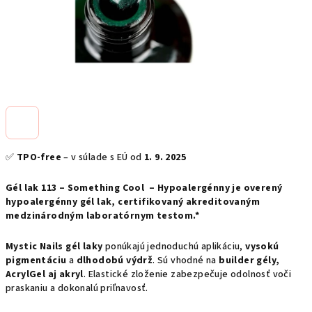
✅
TPO-free
– v súlade s EÚ od
1. 9. 2025
Gél lak 113 – Something Cool – Hypoalergénny je overený
hypoalergénny gél lak, certifikovaný akreditovaným
medzinárodným laboratórnym testom.*
Mystic Nails gél laky
ponúkajú jednoduchú aplikáciu,
vysokú
pigmentáciu
a
dlhodobú výdrž
. Sú vhodné na
builder gély,
AcrylGel aj akryl
. Elastické zloženie zabezpečuje odolnosť voči
praskaniu a dokonalú priľnavosť.