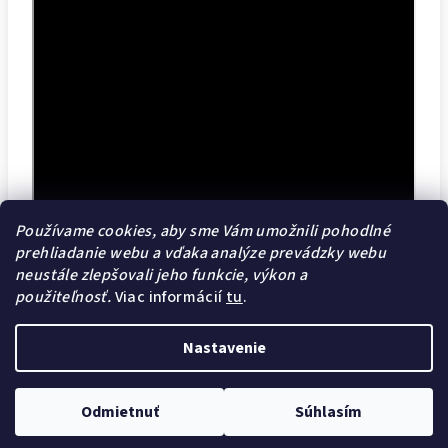
Používame cookies, aby sme Vám umožnili pohodlné
prehliadanie webu a vďaka analýze prevádzky webu
neustále zlepšovali jeho funkcie, výkon a
použiteľnosť.
Viac informácií
tu
.
Nastavenie
Z
Copyright 2026
Nail Pro Shop
. Všetky práva vyhradené.
á
Upraviť nastavenie cookies
Odmietnuť
Súhlasím
p
Vytvoril Shoptet