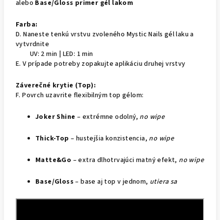
alebo
Base/Gloss primer gél lakom
Farba:
D. Naneste tenkú vrstvu zvoleného Mystic Nails gél laku a
vytvrdnite
UV: 2 min | LED: 1 min
E. V prípade potreby zopakujte aplikáciu druhej vrstvy
Záverečné krytie (Top):
F. Povrch uzavrite flexibilným top gélom:
Joker Shine
– extrémne odolný,
no wipe
Thick-Top
– hustejšia konzistencia,
no wipe
Matte&Go
– extra dlhotrvajúci matný efekt,
no wipe
Base/Gloss
– base aj top v jednom,
utiera sa