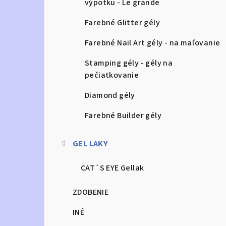
výpotku - Le grande
Farebné Glitter gély
Farebné Nail Art gély - na maľovanie
Stamping gély - gély na
pečiatkovanie
Diamond gély
Farebné Builder gély
GEL LAKY
CAT´S EYE Gellak
ZDOBENIE
INÉ