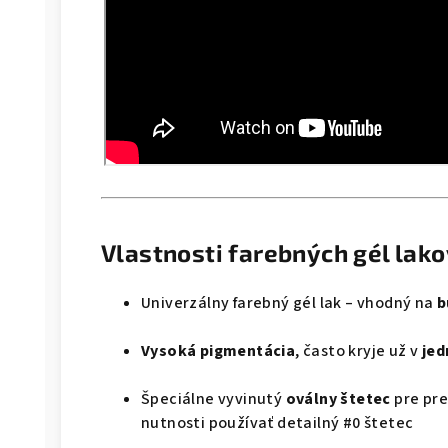
Vlastnosti farebných gél lak
Univerzálny farebný gél lak – vhodný na
b
Vysoká pigmentácia
, často kryje už v
jed
Špeciálne vyvinutý
oválny štetec
pre pre
nutnosti používať detailný #0 štetec