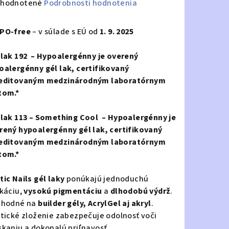
emerné
hodnotené
Podrobnosti hodnotenia
notenie
duktu
PO-free
– v súlade s EÚ od
1. 9. 2025
 lak 192 – Hypoalergénny je overený
oalergénny gél lak, certifikovaný
editovaným medzinárodným laboratórnym
zdičiek.
tom.*
 lak 113 – Something Cool – Hypoalergénny je
rený hypoalergénny gél lak, certifikovaný
editovaným medzinárodným laboratórnym
tom.*
tic Nails gél laky
ponúkajú jednoduchú
ikáciu,
vysokú pigmentáciu
a
dlhodobú výdrž
.
vhodné na
builder gély, AcrylGel aj akryl
.
stické zloženie zabezpečuje odolnosť voči
skaniu a dokonalú priľnavosť.