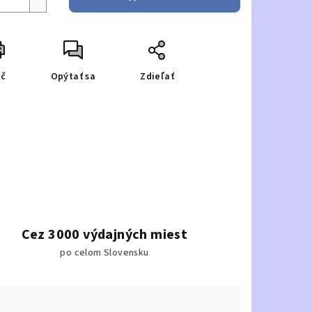
ač
Opýtať sa
Zdieľať
Cez 3000 výdajných miest
po celom Slovensku