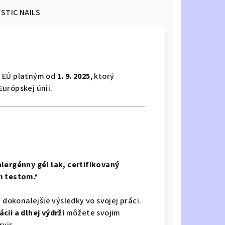
STIC NAILS
m EÚ platným od
1. 9. 2025
, ktorý
urópskej únii.
lergénny gél lak, certifikovaný
 testom.*
 dokonalejšie výsledky vo svojej práci.
cii a dlhej výdrži
môžete svojim
vis.