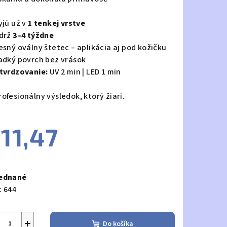
yjú už v
1 tenkej vrstve
ýdrž
3–4 týždne
resný oválny štetec – aplikácia aj pod kožičku
ladký povrch bez vrások
tvrdzovanie:
UV 2 min | LED 1 min
ofesionálny výsledok, ktorý žiari.
11,47
notková
a:
ednané
:
644
+
Do košíka