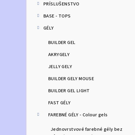
PRÍSLUŠENSTVO
n
BASE - TOPS
ý
GÉLY
p
a
BUILDER GEL
n
AKRYGELY
e
JELLY GELY
l
BUILDER GELY MOUSE
BUILDER GEL LIGHT
FAST GÉLY
FAREBNÉ GÉLY - Colour gels
Jednovrstvové farebné gély bez