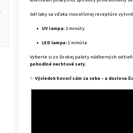
NBE-01/03
Gél laky sa vďaka inovatívnej receptúre vytvrd
UV lampa:
2 minúty
LED lampa:
1 minúta
Vyberte si zo širokej palety nádherných odtie
pohodlné nechtové sety
.
✨
Výsledok hovorí sám za seba – a doslova žia