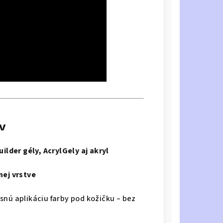
ov
uilder gély, AcrylGely aj akryl
nej vrstve
snú aplikáciu farby pod kožičku – bez