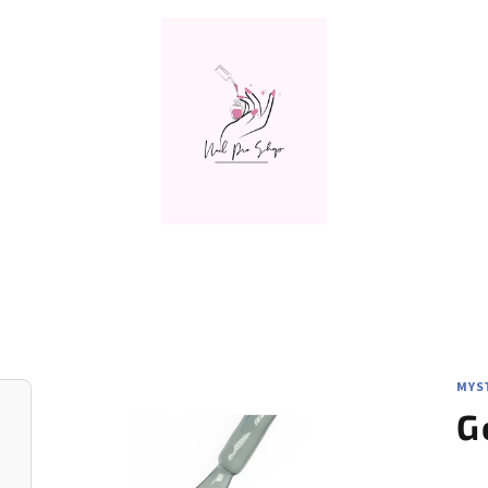
MYST
G