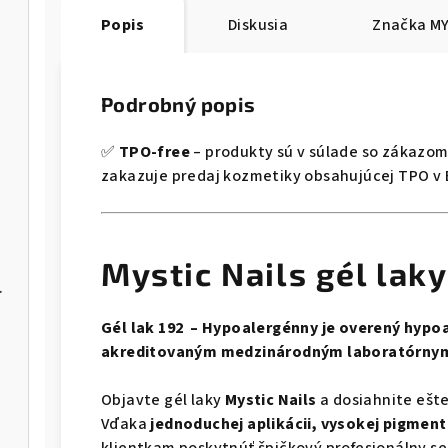
Popis
Diskusia
Značka
MY
Podrobný popis
✅
TPO-free
– produkty sú v súlade so zákazo
zakazuje predaj kozmetiky obsahujúcej TPO v E
Mystic Nails gél laky
NBE-03/06
Gél lak 192 – Hypoalergénny je overený hypoa
akreditovaným medzinárodným laboratórnym
Objavte gél laky
Mystic Nails
a dosiahnite ešte
Vďaka
jednoduchej aplikácii, vysokej pigmentá
klientkam poskytnúť špičkový profesionálny ser