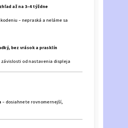
zhľad až na 3–4 týždne
škodeniu – nepraská a neláme sa
adký, bez vrások a prasklín
 závislosti od nastavenia displeja
h
– dosiahnete rovnomernejší,