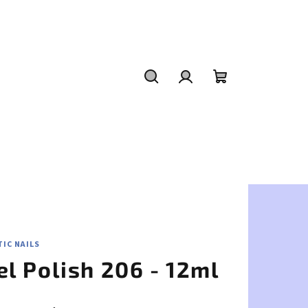
Hľadať
Prihlásenie
Nákupný
košík
IC NAILS
el Polish 206 - 12ml