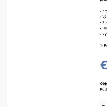
• Kr
• V
• P
• H
•
Vy
✨ Pr
€
Jed
cen
Obj
Kód
−