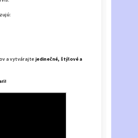
zujú:
ňov a vytvárajte
jedinečné, štýlové a
ri!