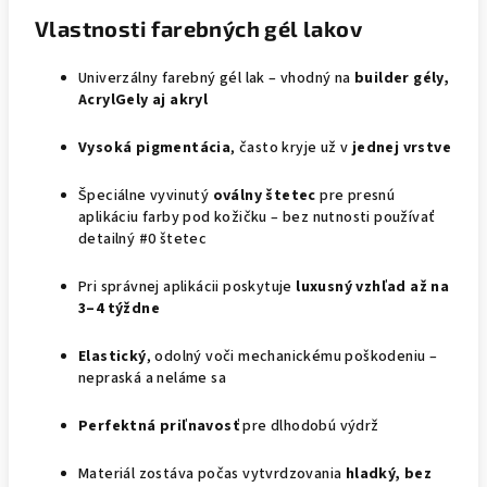
Vlastnosti farebných gél lakov
Univerzálny farebný gél lak – vhodný na
builder gély,
AcrylGely aj akryl
Vysoká pigmentácia
, často kryje už v
jednej vrstve
Špeciálne vyvinutý
oválny štetec
pre presnú
aplikáciu farby pod kožičku – bez nutnosti používať
detailný #0 štetec
Pri správnej aplikácii poskytuje
luxusný vzhľad až na
3–4 týždne
Elastický
, odolný voči mechanickému poškodeniu –
nepraská a neláme sa
Perfektná priľnavosť
pre dlhodobú výdrž
Materiál zostáva počas vytvrdzovania
hladký, bez