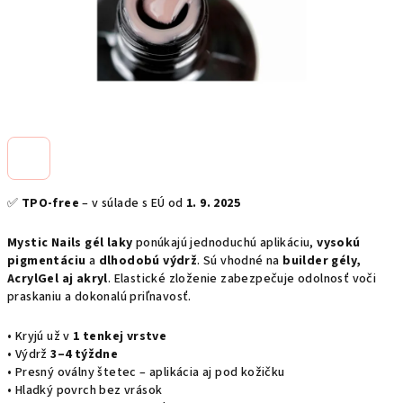
✅
TPO-free
– v súlade s EÚ od
1. 9. 2025
Mystic Nails gél laky
ponúkajú jednoduchú aplikáciu,
vysokú
pigmentáciu
a
dlhodobú výdrž
. Sú vhodné na
builder gély,
AcrylGel aj akryl
. Elastické zloženie zabezpečuje odolnosť voči
praskaniu a dokonalú priľnavosť.
• Kryjú už v
1 tenkej vrstve
• Výdrž
3–4 týždne
• Presný oválny štetec – aplikácia aj pod kožičku
• Hladký povrch bez vrások