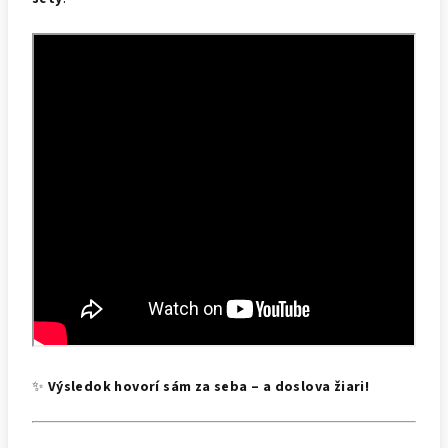
✨
Výsledok hovorí sám za seba – a doslova žiari!