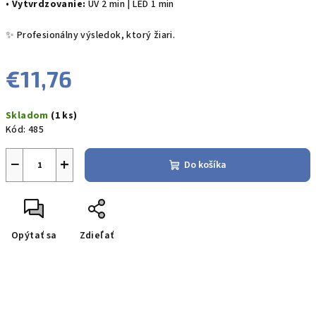
•
Vytvrdzovanie:
UV 2 min | LED 1 min
✨ Profesionálny výsledok, ktorý žiari.
€11,76
Jednotková
Skladom
(1 ks)
cena:
Kód:
485
−
+
Do košíka
Opýtať sa
Zdieľať