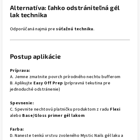
Alternatíva: ľahko odstrániteľná gél
lak technika
Odporúčaná najmä pre
súťažnú techniku
.
Postup aplikácie
Príprava:
A. Jemne zmatnite povrch prírodného nechtu bufferom
B. Aplikujte
Easy Off Prep
(prípravná tekutina pre
jednoduché odstránenie)
Spevnenie:
C. Spevnite nechtovú platničku produktom z radu
Flexi
alebo
Base/Gloss primer gél lakom
Farba:
D. Naneste tenkú vrstvu zvoleného Mystic Nails gél laku a