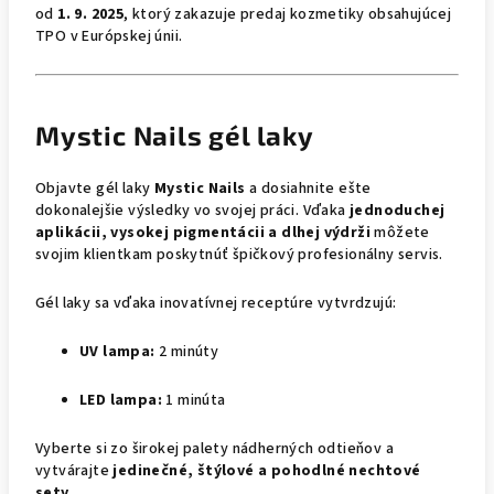
od
1. 9. 2025
, ktorý zakazuje predaj kozmetiky obsahujúcej
TPO v Európskej únii.
Mystic Nails gél laky
Objavte gél laky
Mystic Nails
a dosiahnite ešte
dokonalejšie výsledky vo svojej práci. Vďaka
jednoduchej
aplikácii, vysokej pigmentácii a dlhej výdrži
môžete
svojim klientkam poskytnúť špičkový profesionálny servis.
Gél laky sa vďaka inovatívnej receptúre vytvrdzujú:
UV lampa:
2 minúty
LED lampa:
1 minúta
Vyberte si zo širokej palety nádherných odtieňov a
vytvárajte
jedinečné, štýlové a pohodlné nechtové
sety
.