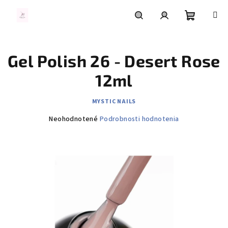
Prejsť
na
obsah
Nákupn
Hľadať
Prihlásenie
Gel Polish 26 - Desert Rose
košík
12ml
MYSTIC NAILS
Priemerné
Neohodnotené
Podrobnosti hodnotenia
hodnotenie
produktu
je
0,0
z
5
hviezdičiek.