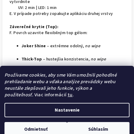
vytvrdnite
UV: 2 min | LED: 1 min
E. V prípade potreby zopakujte aplikáciu druhej vrstvy
Záverečné krytie (Top):
F. Povrch uzavrite flexibilným top gélom:
Joker Shine
– extrémne odolný,
no wipe
Thick-Top
– hustejšia konzistencia,
no wipe
Matte&Go
– extra dlhotrvajúci matný efekt,
no wipe
Používame cookies, aby sme Vám umožnili pohodlné
prehliadanie webu a vďaka analýze prevádzky webu
Base/Gloss
– base aj top v jednom,
utiera sa
neustále zlepšovali jeho funkcie, výkon a
použiteľnosť.
Viac informácií
tu
.
Nastavenie
Z
Copyright 2026
Nail Pro Shop
. Všetky práva vyhradené.
á
Upraviť nastavenie cookies
Odmietnuť
Súhlasím
p