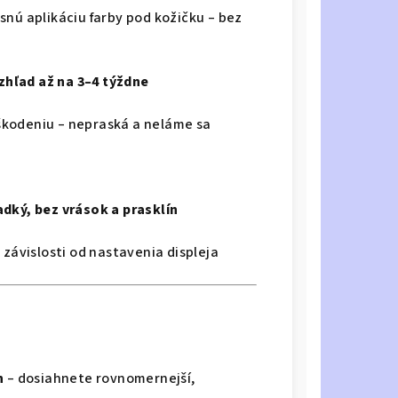
snú aplikáciu farby pod kožičku – bez
zhľad až na 3–4 týždne
škodeniu – nepraská a neláme sa
adký, bez vrások a prasklín
 závislosti od nastavenia displeja
h
– dosiahnete rovnomernejší,