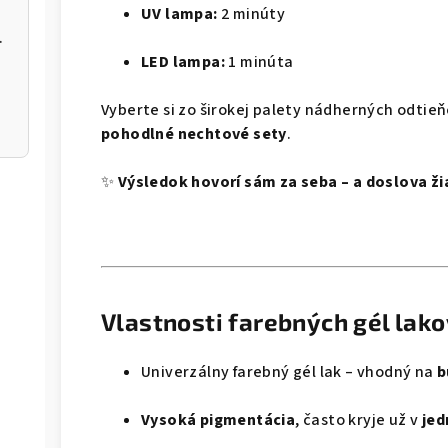
UV lampa:
2 minúty
NBE-01/03
LED lampa:
1 minúta
Vyberte si zo širokej palety nádherných odtie
pohodlné nechtové sety
.
✨
Výsledok hovorí sám za seba – a doslova žia
Vlastnosti farebných gél lak
Univerzálny farebný gél lak – vhodný na
b
Vysoká pigmentácia
, často kryje už v
jed