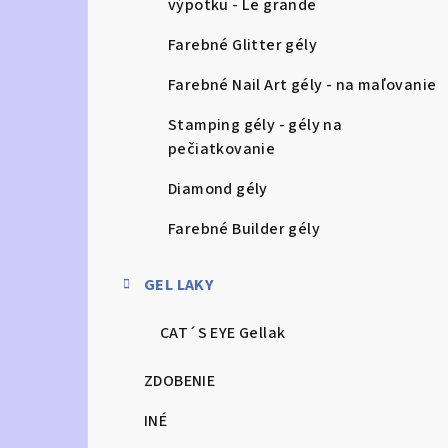
výpotku - Le grande
Farebné Glitter gély
Farebné Nail Art gély - na maľovanie
Stamping gély - gély na
pečiatkovanie
Diamond gély
Farebné Builder gély
GEL LAKY
CAT´S EYE Gellak
ZDOBENIE
INÉ