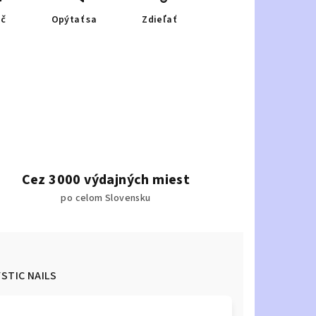
ač
Opýtať sa
Zdieľať
Cez 3000 výdajných miest
po celom Slovensku
STIC NAILS