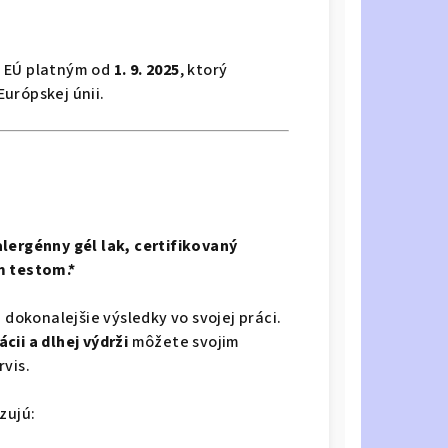
m EÚ platným od
1. 9. 2025
, ktorý
urópskej únii.
lergénny gél lak, certifikovaný
 testom.*
 dokonalejšie výsledky vo svojej práci.
cii a dlhej výdrži
môžete svojim
vis.
zujú: