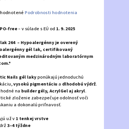
emerné
hodnotené
Podrobnosti hodnotenia
notenie
duktu
PO-free
– v súlade s EÚ od
1. 9. 2025
 lak 264 – Hypoalergénny je overený
oalergénny gél lak, certifikovaný
editovaným medzinárodným laboratórnym
zdičiek.
tom.*
tic Nails gél laky
ponúkajú jednoduchú
ikáciu,
vysokú pigmentáciu
a
dlhodobú výdrž
.
vhodné na
builder gély, AcrylGel aj akryl
.
stické zloženie zabezpečuje odolnosť voči
skaniu a dokonalú priľnavosť.
yjú už v
1 tenkej vrstve
ýdrž
3–4 týždne