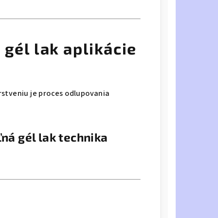
gél lak aplikácie
rstveniu je proces odlupovania
ľná gél lak technika