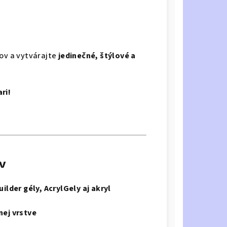
ňov a vytvárajte
jedinečné, štýlové a
ri!
ov
uilder gély, AcrylGely aj akryl
nej vrstve