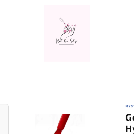
MYST
G
H