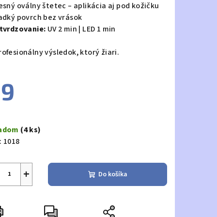
resný oválny štetec – aplikácia aj pod kožičku
ladký povrch bez vrások
tvrdzovanie:
UV 2 min | LED 1 min
ofesionálny výsledok, ktorý žiari.
€9
notková
a:
ladom
(4 ks)
:
1018
+
Do košíka