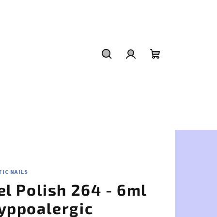
Hľadať
Prihlásenie
Nákupný
košík
IC NAILS
el Polish 264 - 6ml
yppoalergic