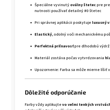
Špeciálne vyvinutý
oválny štetec
pre pre
nutnosti používať detailný #0 štetec
Pri správnej aplikácii poskytuje
luxusný v
Elastický
, odolný voči mechanickému po
Perfektná priľnavosť
pre dlhodobú výdrž
Materiál zostáva počas vytvrdzovania
hl
Upozornenie: Farba sa môže mierne líšiť v
Dôležité odporúčanie
Farby vždy aplikujte
vo veľmi tenkých vrstvác