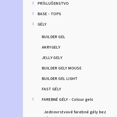
PRÍSLUŠENSTVO
n
BASE - TOPS
ý
GÉLY
p
a
BUILDER GEL
n
AKRYGELY
e
JELLY GELY
l
BUILDER GELY MOUSE
BUILDER GEL LIGHT
FAST GÉLY
FAREBNÉ GÉLY - Colour gels
Jednovrstvové farebné gély bez