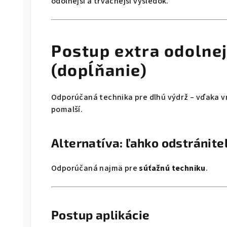
odolnejší a trvácnejší výsledok.
Postup extra odolnej 
(dopĺňanie)
Odporúčaná technika pre dlhú výdrž – vďaka v
pomalší.
Alternatíva: ľahko odstránite
Odporúčaná najmä pre
súťažnú techniku
.
Postup aplikácie