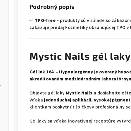
Podrobný popis
✅
TPO-free
– produkty sú v súlade so zákazo
zakazuje predaj kozmetiky obsahujúcej TPO v E
Mystic Nails gél laky
Gél lak 164 – Hypoalergénny je overený hypoa
akreditovaným medzinárodným laboratórnym
NBE-03/06
Objavte gél laky
Mystic Nails
a dosiahnite ešte
Vďaka
jednoduchej aplikácii, vysokej pigmentá
klientkam poskytnúť špičkový profesionálny ser
Gél laky sa vďaka inovatívnej receptúre vytvrd