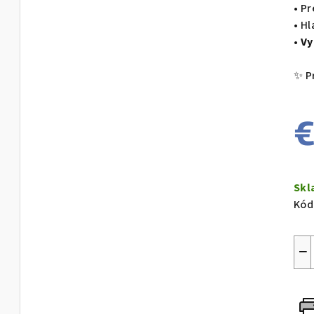
• P
• H
•
Vy
✨ Pr
Jed
cen
Sk
Kód
−