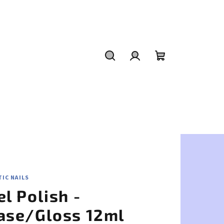
Hľadať
Prihlásenie
Nákupný
košík
IC NAILS
el Polish -
ase/Gloss 12ml