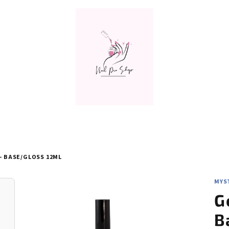
 - BASE/GLOSS 12ML
MYST
G
B