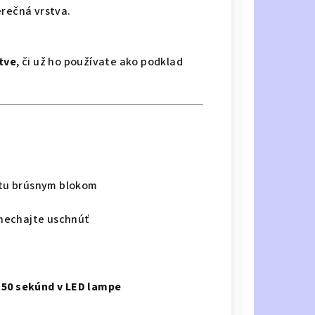
rečná vrstva.
stve
, či už ho používate ako podklad
tu brúsnym blokom
nechajte uschnúť
o
50 sekúnd v LED lampe