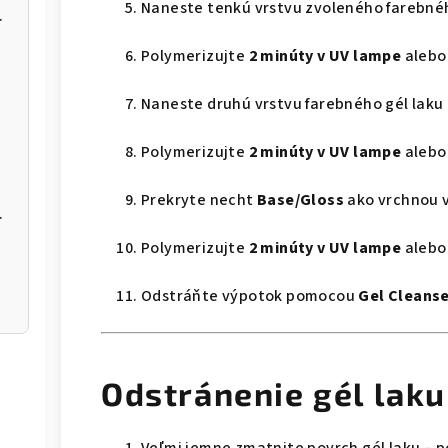
Naneste tenkú vrstvu zvoleného farebnéh
NBE-03/06
Polymerizujte
2 minúty v UV lampe
aleb
Naneste druhú vrstvu farebného gél laku
Polymerizujte
2 minúty v UV lampe
aleb
Prekryte necht
Base/Gloss
ako vrchnou 
NBE-01/03
Polymerizujte
2 minúty v UV lampe
aleb
Odstráňte výpotok pomocou
Gel Cleans
Odstránenie gél laku
Veľmi jemne zmatnite povrch gél laku – 