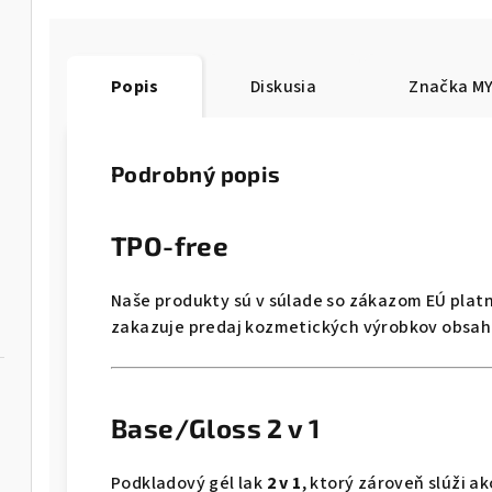
Popis
Diskusia
Značka
MY
Podrobný popis
TPO-free
Naše produkty sú v súlade so zákazom EÚ pla
zakazuje predaj kozmetických výrobkov obsahu
Base/Gloss 2 v 1
Podkladový gél lak
2 v 1
, ktorý zároveň slúži a