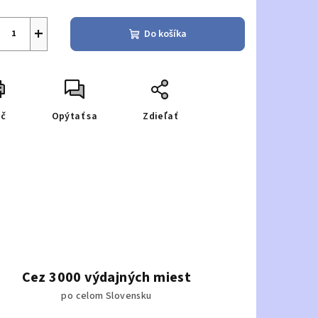
+
Do košíka
ač
Opýtať sa
Zdieľať
Cez 3000 výdajných miest
po celom Slovensku