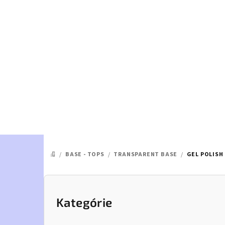
Prejsť
na
obsah
/
BASE - TOPS
/
TRANSPARENT BASE
/
GEL POLISH
DOMOV
B
o
Kategórie
Preskočiť
kategórie
č