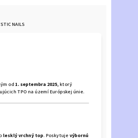
STIC NAILS
tným od
1. septembra 2025
, ktorý
júcich TPO na území Európskej únie.
ko
lesklý vrchný top
. Poskytuje
výbornú