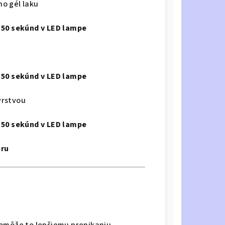
o gél laku
o
50 sekúnd v LED lampe
o
50 sekúnd v LED lampe
vrstvou
o
50 sekúnd v LED lampe
eru
pomôže to lepšiemu prenikaniu