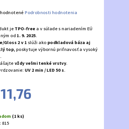
emerné
hodnotené
Podrobnosti hodnotenia
notenie
duktu
dukt je
TPO-free
a v súlade s nariadením EÚ
tným od
1. 9. 2025
.
e/Gloss 2 v 1
slúži ako
podkladová báza aj
klý top
, poskytuje výbornú priľnavosť a vysoký
.
zdičiek.
ášajte
vždy veľmi tenké vrstvy
.
vrdzovanie:
UV 2 min / LED 50 s
.
11,76
notková
a:
ladom
(1 ks)
:
815