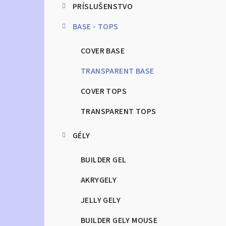
PRÍSLUŠENSTVO
n
BASE - TOPS
ý
p
COVER BASE
a
TRANSPARENT BASE
n
COVER TOPS
e
TRANSPARENT TOPS
l
GÉLY
BUILDER GEL
AKRYGELY
JELLY GELY
BUILDER GELY MOUSE