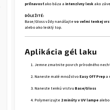
priľnavosť
ako báza a
intenzívny lesk
ako záve
DÔLEŽITÉ:
Base/Gloss vždy nanášajte
vo veľmi tenkej vr
alebo ako lesklý top.
Aplikácia gél laku
Jemne zmatnite povrch prírodného nech
Naneste malé množstvo
Easy Off Prep
a 
Naneste tenkú vrstvu
Base/Gloss
Polymerizujte
2 minúty v UV lampe
aleb