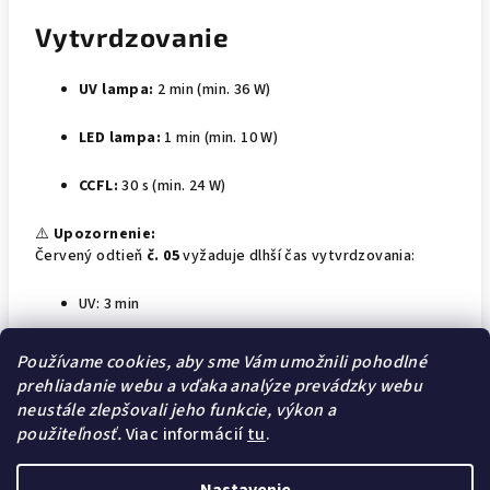
Vytvrdzovanie
UV lampa:
2 min (min. 36 W)
LED lampa:
1 min (min. 10 W)
CCFL:
30 s (min. 24 W)
⚠️
Upozornenie:
Červený odtieň
č. 05
vyžaduje dlhší čas vytvrdzovania:
UV: 3 min
LED: 2 min
Používame cookies, aby sme Vám umožnili pohodlné
prehliadanie webu a vďaka analýze prevádzky webu
CCFL: 1,5 min
neustále zlepšovali jeho funkcie, výkon a
použiteľnosť.
Viac informácií
tu
.