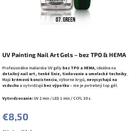
UV Painting Nail Art Gels – bez TPO & HEMA
Profesionálne maliarske UV gély
bez TPO a HEMA
, ideálne na
detailný nail art, tenké línie, tieňovanie a umelecké techniky
.
Majú
krémovú konzistenciu
, výborne kryjú,
nevysychajú na
vzduchu
a vytvrdzujú
bez výpotku
– nie je potrebný top gél.
Vytvrdzovanie:
UV 2 min / LED 1 min / CCFL 30 s.
€8,50
Jednotková