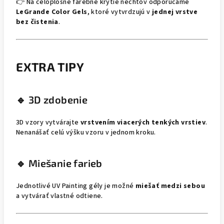
👉 Na celoplošné farebné krytie nechtov odporúčame
LeGrande Color Gels
, ktoré vytvrdzujú v
jednej vrstve
bez čistenia
.
EXTRA TIPY
🔹 3D zdobenie
3D vzory vytvárajte
vrstvením viacerých tenkých vrstiev
.
Nenanášať celú výšku vzoru v jednom kroku.
🔹 Miešanie farieb
Jednotlivé UV Painting gély je možné
miešať medzi sebou
a vytvárať vlastné odtiene.