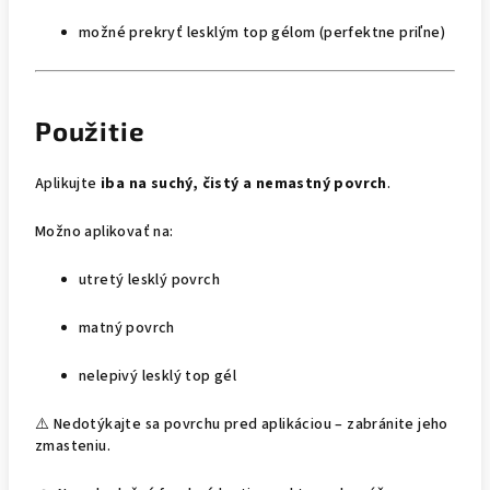
možné prekryť lesklým top gélom (perfektne priľne)
Použitie
Aplikujte
iba na suchý, čistý a nemastný povrch
.
Možno aplikovať na:
utretý lesklý povrch
matný povrch
nelepivý lesklý top gél
⚠️ Nedotýkajte sa povrchu pred aplikáciou – zabránite jeho
zmasteniu.