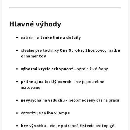
Hlavné výhody
extrémne
tenké línie a detaily
ideálne pre techniky
One Stroke, Zhostovo, maľbu
ornamentov
výborná krycia schopnosť
– sýte a živé farby
priľne aj na lesklý povrch
– nie je potrebné
matovanie
nevysychá na vzduchu
– neobmedzený čas na prácu
vytvrdzuje sa
iba v lampe
bez výpotku
– nie je potrebné čistenie ani top gél