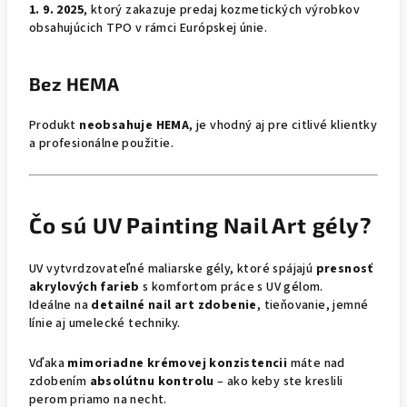
1. 9. 2025
, ktorý zakazuje predaj kozmetických výrobkov
obsahujúcich TPO v rámci Európskej únie.
Bez HEMA
Produkt
neobsahuje HEMA
, je vhodný aj pre citlivé klientky
a profesionálne použitie.
Čo sú UV Painting Nail Art gély?
UV vytvrdzovateľné maliarske gély, ktoré spájajú
presnosť
akrylových farieb
s komfortom práce s UV gélom.
Ideálne na
detailné nail art zdobenie
, tieňovanie, jemné
línie aj umelecké techniky.
Vďaka
mimoriadne krémovej konzistencii
máte nad
zdobením
absolútnu kontrolu
– ako keby ste kreslili
perom priamo na necht.