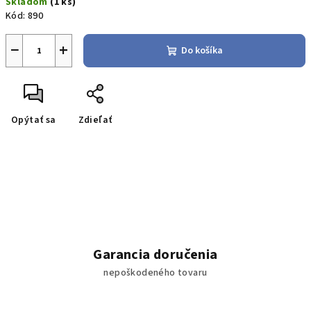
Skladom
(1 ks)
cena:
Kód:
890
−
+
Do košíka
Opýtať sa
Zdieľať
Garancia doručenia
nepoškodeného tovaru