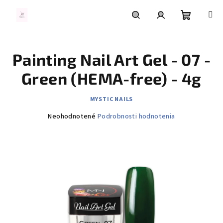
Prejsť
na
obsah
Nákupn
Hľadať
Prihlásenie
Painting Nail Art Gel - 07 -
košík
Green (HEMA-free) - 4g
MYSTIC NAILS
Priemerné
Neohodnotené
Podrobnosti hodnotenia
hodnotenie
produktu
je
0,0
z
5
hviezdičiek.