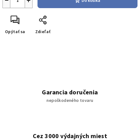
−
+
Do košíka
Opýtať sa
Zdieľať
Garancia doručenia
nepoškodeného tovaru
Cez 3000 výdajných miest