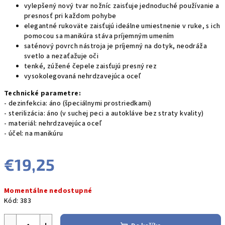
vylepšený nový tvar nožníc zaisťuje jednoduché používanie a
presnosť pri každom pohybe
elegantné rukoväte zaisťujú ideálne umiestnenie v ruke, s ich
pomocou sa manikúra stáva príjemným umením
saténový povrch nástroja je príjemný na dotyk, neodráža
svetlo a nezaťažuje oči
tenké, zúžené čepele zaisťujú presný rez
vysokolegovaná nehrdzavejúca oceľ
Technické parametre:
- dezinfekcia: áno (špeciálnymi prostriedkami)
- sterilizácia: áno (v suchej peci a autokláve bez straty kvality)
- materiál: nehrdzavejúca oceľ
- účel: na manikúru
€19,25
Jednotková
Momentálne nedostupné
cena:
Kód:
383