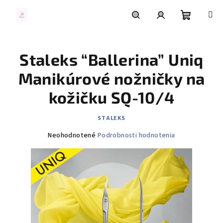
Prejsť
na
obsah
Nákupn
Hľadať
Prihlásenie
Staleks “Ballerina” Uniq
košík
Manikúrové nožničky na
kožičku SQ-10/4
STALEKS
Priemerné
Neohodnotené
Podrobnosti hodnotenia
hodnotenie
produktu
je
0,0
z
5
hviezdičiek.