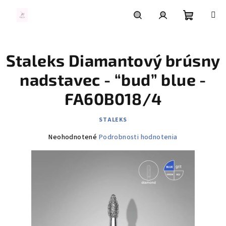
Prejsť
na
obsah
Nákupn
Hľadať
Prihlásenie
Staleks Diamantový brúsny
košík
nadstavec - “bud” blue -
FA60B018/4
STALEKS
Priemerné
Neohodnotené
Podrobnosti hodnotenia
hodnotenie
produktu
je
0,0
z
5
hviezdičiek.