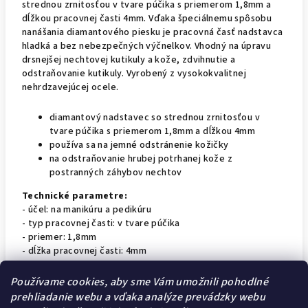
strednou zrnitosťou v tvare púčika s priemerom 1,8mm a
dĺžkou pracovnej časti 4mm. Vďaka špeciálnemu spôsobu
nanášania diamantového piesku je pracovná časť nadstavca
hladká a bez nebezpečných výčnelkov. Vhodný na úpravu
drsnejšej nechtovej kutikuly a kože, zdvihnutie a
odstraňovanie kutikuly. Vyrobený z vysokokvalitnej
nehrdzavejúcej ocele.
diamantový nadstavec so strednou zrnitosťou v
tvare púčika s priemerom 1,8mm a dĺžkou 4mm
používa sa na jemné odstránenie kožičky
na odstraňovanie hrubej potrhanej kože z
postranných záhybov nechtov
Technické parametre:
- účel: na manikúru a pedikúru
- typ pracovnej časti: v tvare púčika
- priemer: 1,8mm
- dĺžka pracovnej časti: 4mm
- farba pruhu: modrá
- zrnitosť: stredná
Používame cookies, aby sme Vám umožnili pohodlné
- materiál: nehrdzavejúca oceľ
prehliadanie webu a vďaka analýze prevádzky webu
- rada: Expert