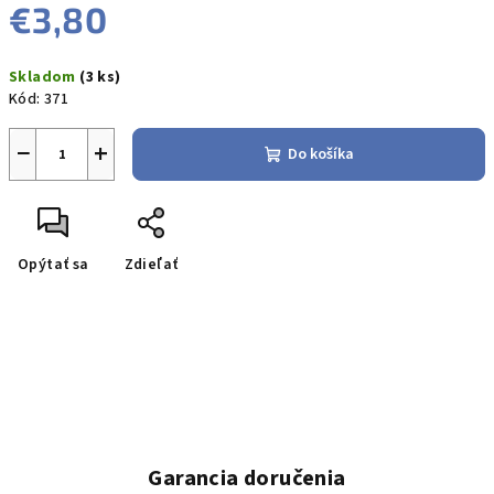
€3,80
Jednotková
Skladom
(3 ks)
cena:
Kód:
371
−
+
Do košíka
Opýtať sa
Zdieľať
Garancia doručenia