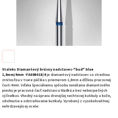
Staleks Diamantový brúsny nadstavec-"bud" blue
1,8mm/4mm -FA60B018/4
je diamantový nadstavec so strednou
zrnitosťou v tvare púčika s priemerom 1,8mm a dĺžkou pracovnej
časti 4mm. Vďaka špeciálnemu spôsobu nanášania diamantového
piesku je pracovná časť nadstavca hladká a bez nebezpečných
výčnelkov. Vhodný na úpravu drsnejšej nechtovej kutikuly a kože,
zdvihnutie a odstraňovanie kutikuly. Vyrobený z vysokokvalitnej
nehrdzavejúcej ocele.