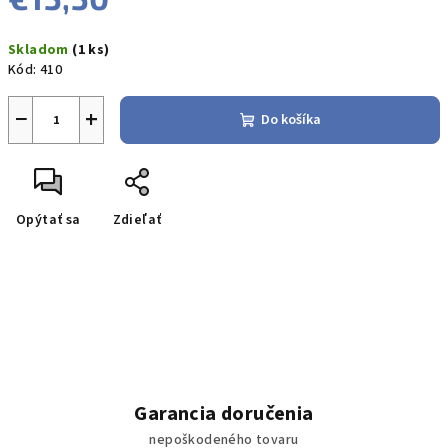
Jednotková
Skladom
(1 ks)
cena:
Kód:
410
−
+
Do košíka
Opýtať sa
Zdieľať
Garancia doručenia
nepoškodeného tovaru