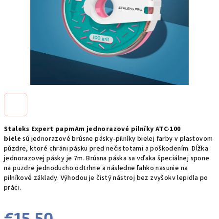
Staleks Expert papmAm jednorazové pilníky ATC-100
biele
sú jednorazové brúsne pásky-pilníky bielej farby v plastovom
púzdre, ktoré chráni pásku pred nečistotami a poškodením. Dĺžka
jednorazovej pásky je 7m. Brúsna páska sa vďaka špeciálnej spone
na puzdre jednoducho odtrhne a následne ľahko nasunie na
pilníkové základy. Výhodou je čistý nástroj bez zvyšokv lepidla po
práci.
€15,50