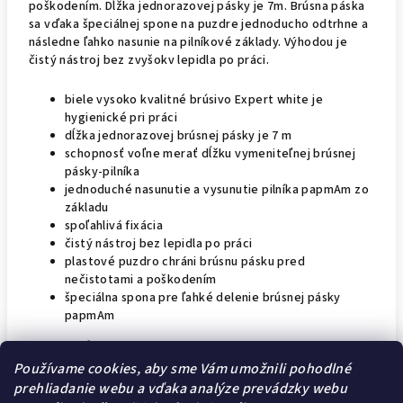
poškodením. Dĺžka jednorazovej pásky je 7m. Brúsna páska
sa vďaka špeciálnej spone na puzdre jednoducho odtrhne a
následne ľahko nasunie na pilníkové základy. Výhodou je
čistý nástroj bez zvyšokv lepidla po práci.
biele vysoko kvalitné brúsivo Expert white je
hygienické pri práci
dĺžka jednorazovej brúsnej pásky je 7 m
schopnosť voľne merať dĺžku vymeniteľnej brúsnej
pásky-pilníka
jednoduché nasunutie a vysunutie pilníka papmAm zo
základu
spoľahlivá fixácia
čistý nástroj bez lepidla po práci
plastové puzdro chráni brúsnu pásku pred
nečistotami a poškodením
špeciálna spona pre ľahké delenie brúsnej pásky
papmAm
Technické parametre:
- zrnitosť: 100
Používame cookies, aby sme Vám umožnili pohodlné
- účel: na manikúru
prehliadanie webu a vďaka analýze prevádzky webu
- rada: Expert