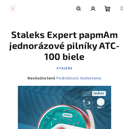
Prejsť
na
obsah
Nákupn
Hľadať
Prihlásenie
Staleks Expert papmAm
košík
jednorázové pilníky ATC-
100 biele
STALEKS
Priemerné
Neohodnotené
Podrobnosti hodnotenia
hodnotenie
produktu
je
0,0
z
5
hviezdičiek.