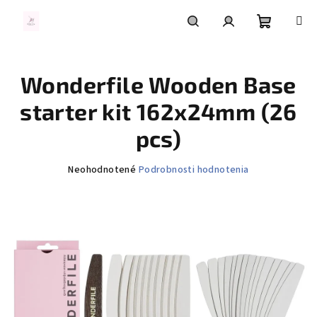
Prejsť
na
obsah
Nákupn
Hľadať
Prihlásenie
Wonderfile Wooden Base
košík
starter kit 162x24mm (26
pcs)
Priemerné
Neohodnotené
Podrobnosti hodnotenia
hodnotenie
produktu
je
0,0
z
5
hviezdičiek.