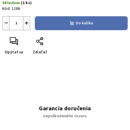
Skladom
(1 ks)
cena:
Kód:
1286
−
+
Do košíka
Opýtať sa
Zdieľať
Garancia doručenia
nepoškodeného tovaru