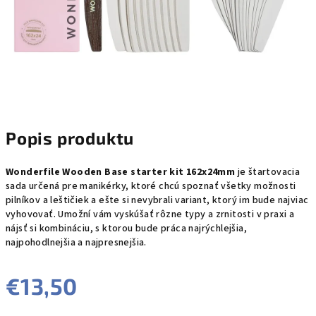
Popis produktu
Wonderfile Wooden Base starter kit 162x24mm
je štartovacia
sada určená pre manikérky, ktoré chcú spoznať všetky možnosti
pilníkov a leštičiek a ešte si nevybrali variant, ktorý im bude najviac
vyhovovať. Umožní vám vyskúšať rôzne typy a zrnitosti v praxi a
nájsť si kombináciu, s ktorou bude práca najrýchlejšia,
najpohodlnejšia a najpresnejšia.
€13,50
Jednotková