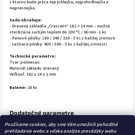
s ktorou bude práca najrýchlejšia, najpohodlnejšia a
najpresnejšia.
Sada obsahuje:
- Drevená základňa „Crescent“ 162 × 24 mm – možná
sterilizácia suchým teplom do 200 °C / 60 min -1 ks
- Penové pilníky: 180 / 240 / 320 - 5 ks z každej zrnitosti
- Leštiace pilníky: 400 / 500 - 5 ks z každej zrnitosti
Technické parametre:
Tvar: polmesiac
Materiál základu: drevený
Veľkosť: 162 x 24 x 2 mm
Balenie:
26 ks
Dodatočné parametre
Používame cookies, aby sme Vám umožnili pohodlné
Kategória
:
Wonderfile sada pilníkov
prehliadanie webu a vďaka analýze prevádzky webu