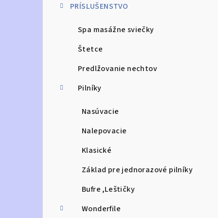
PRÍSLUŠENSTVO
n
Spa masážne sviečky
ý
p
Štetce
a
Predlžovanie nechtov
n
Pilníky
e
Nasúvacie
l
Nalepovacie
Klasické
Základ pre jednorazové pilníky
Bufre ,Leštičky
Wonderfile