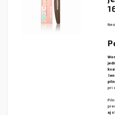
1
Pri
Neo
hod
pro
P
je
0,0
z
Won
5
jed
hvie
kva
len
pil
pri 
Pil
pre
aj 