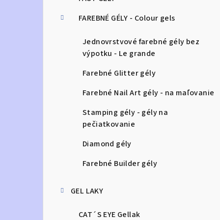
FAREBNÉ GÉLY - Colour gels
Jednovrstvové farebné gély bez
výpotku - Le grande
Farebné Glitter gély
Farebné Nail Art gély - na maľovanie
Stamping gély - gély na
pečiatkovanie
Diamond gély
Farebné Builder gély
GEL LAKY
CAT´S EYE Gellak