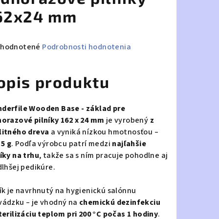
62x24 mm
emerné
hodnotené
Podrobnosti hodnotenia
notenie
duktu
opis produktu
derfile Wooden Base - základ pre
norazové pilníky 162 x 24 mm
je vyrobený
z
zdičiek.
litného dreva
a vyniká nízkou hmotnosťou –
 5 g
. Podľa výrobcu patrí medzi
najľahšie
níky na trhu
, takže sa s ním pracuje pohodlne aj
dlhšej pedikúre.
ník je navrhnutý na hygienickú salónnu
vádzku – je vhodný na
chemickú dezinfekciu
sterilizáciu teplom pri 200 °C počas 1 hodiny
.