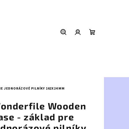
Hľadať
Prihlásenie
Nákupný
košík
E JEDNORÁZOVÉ PILNÍKY 162X24 MM
onderfile Wooden
ase - základ pre
ednorázové pilníky