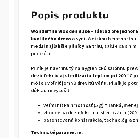
Popis produktu
Wonderfile Wooden Base - základ pre jednora
kvalitného dreva
a vyniká nízkou hmotnosťou 
medzi
najľahšie pilníky na trhu
, takže sa s ním
pedikúre.
Pilník je navrhnutý na hygienickú salónnu pre
dezinfekciu aj sterilizáciu teplom pri 200 °C 
môže uvoľniť jemnú
drevitú vôňu
. Pilník je po
dôkladne vysušiť.
veľmi nízka hmotnosť (5 g) = ľahká, mene
vhodný na dezinfekciu aj sterilizáciu (200 
patentovaná konštrukcia/technológia zn
Technické parametre: