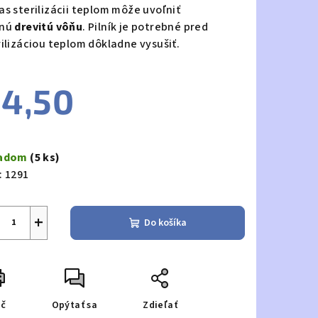
as sterilizácii teplom môže uvoľniť
nú
drevitú vôňu
. Pilník je potrebné pred
rilizáciou teplom dôkladne vysušiť.
4,50
notková
a:
ladom
(5 ks)
:
1291
+
Do košíka
ač
Opýtať sa
Zdieľať