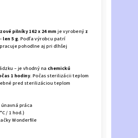
zové pilníky 162 x 24 mm
je vyrobený
z
–
len 5 g
. Podľa výrobcu patrí
 pracuje pohodlne aj pri dlhšej
vádzku – je vhodný na
chemickú
počas 1 hodiny
. Počas sterilizácii teplom
trebné pred sterilizáciou teplom
j únavná práca
°C / 1 hod.)
ačky Wonderfile