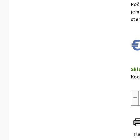
Poč
jem
ste
€
Jed
cen
Sk
Kód
−
Tl