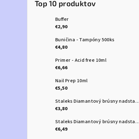
Top 10 produktov
Buffer
€2,90
Buničina - Tampóny 500ks
€4,80
Primer - Acid free 10ml
€6,66
Nail Prep 10ml
€5,50
Staleks Diamantový brúsny nadstavec - “frustum” red - F
€3,80
Staleks Diamantový brúsny nadstavec - “ball” red 3,5 -
€6,49