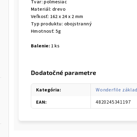
Tvar: polmesiac
Materiál: drevo
Veľkosť: 162 x 24 x 2 mm
Typ produktu: obojstranný
Hmotnosť: 5g
Balenie:
1 ks
Dodatočné parametre
Kategória
:
Wonderfile základ
EAN
:
4820245341197