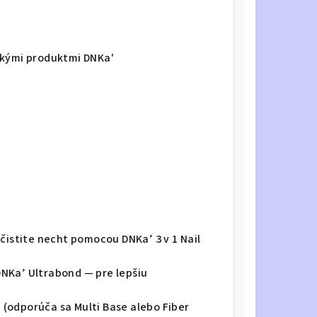
tkými produktmi DNKa'
čistite necht pomocou DNKa’ 3 v 1 Nail
NKa’ Ultrabond — pre lepšiu
(odporúča sa Multi Base alebo Fiber