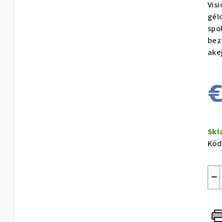
Vis
gél
spo
bez
ake
€
Jed
cen
Sk
Kód
−