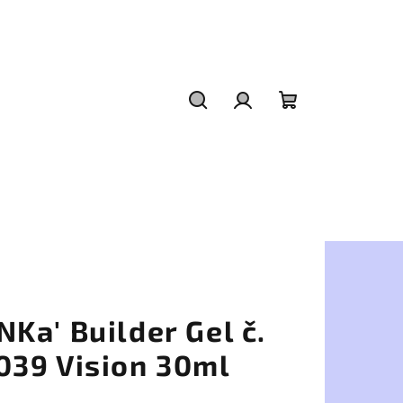
Hľadať
Prihlásenie
Nákupný
košík
NKa' Builder Gel č.
039 Vision 30ml