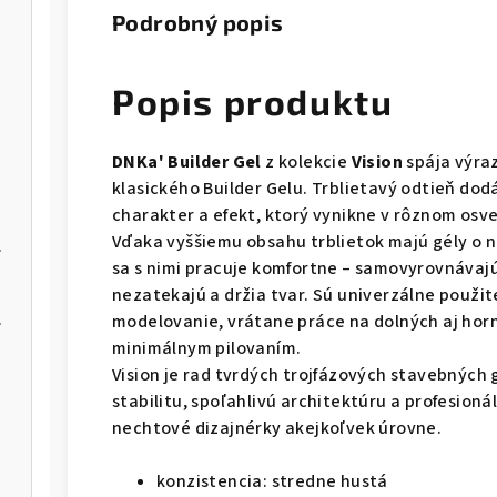
Podrobný popis
Popis produktu
DNKa' Builder Gel
z kolekcie
Vision
spája výra
klasického Builder Gelu. Trblietavý odtieň do
charakter a efekt, ktorý vynikne v rôznom osve
Vďaka vyššiemu obsahu trblietok majú gély o ni
A70R025/8
sa s nimi pracuje komfortne – samovyrovnávaj
nezatekajú a držia tvar. Sú univerzálne použit
 FA01R035
modelovanie, vrátane práce na dolných aj horn
minimálnym pilovaním.
Vision je rad tvrdých trojfázových stavebných
stabilitu, spoľahlivú architektúru a profesion
nechtové dizajnérky akejkoľvek úrovne.
konzistencia: stredne hustá