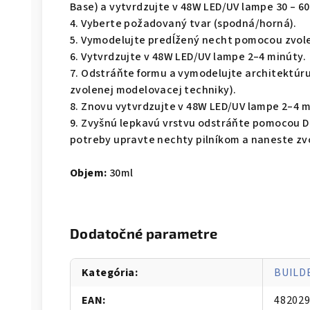
Base) a vytvrdzujte v 48W LED/UV lampe 30 – 6
4. Vyberte požadovaný tvar (spodná/horná).
5. Vymodelujte predĺžený necht pomocou zvole
6. Vytvrdzujte v 48W LED/UV lampe 2–4 minúty.
7. Odstráňte formu a vymodelujte architektúru
zvolenej modelovacej techniky).
8. Znovu vytvrdzujte v 48W LED/UV lampe 2–4 m
9. Zvyšnú lepkavú vrstvu odstráňte pomocou DN
potreby upravte nechty pilníkom a naneste zv
Objem:
30ml
Dodatočné parametre
Kategória
:
BUILD
EAN
:
48202