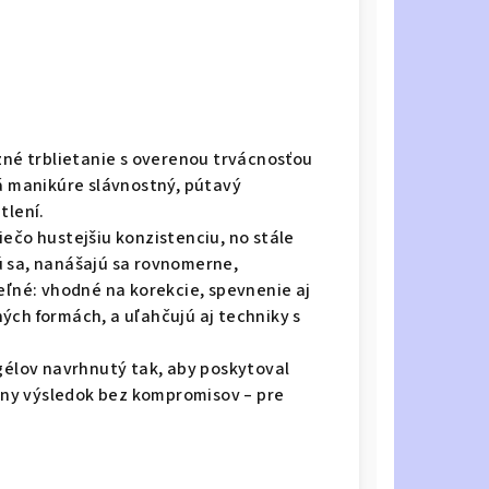
zné trblietanie s overenou trvácnosťou
dá manikúre slávnostný, pútavý
tlení.
ečo hustejšiu konzistenciu, no stále
ú sa, nanášajú sa rovnomerne,
eľné: vhodné na korekcie, spevnenie aj
ých formách, a uľahčujú aj techniky s
 gélov navrhnutý tak, aby poskytoval
álny výsledok bez kompromisov – pre