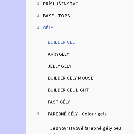
PRÍSLUŠENSTVO
n
BASE - TOPS
ý
GÉLY
p
a
BUILDER GEL
n
AKRYGELY
e
JELLY GELY
l
BUILDER GELY MOUSE
BUILDER GEL LIGHT
FAST GÉLY
FAREBNÉ GÉLY - Colour gels
Jednovrstvové farebné gély bez