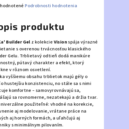
emerné
hodnotené
Podrobnosti hodnotenia
notenie
duktu
opis produktu
a' Builder Gel
z kolekcie
Vision
spája výrazné
lietanie s overenou trvácnosťou klasického
zdičiek.
lder Gelu. Trblietavý odtieň dodá manikúre
vnostný, pútavý charakter a efekt, ktorý
ikne v rôznom osvetlení.
ka vyššiemu obsahu trblietok majú gély o
o hustejšiu konzistenciu, no stále sa s nimi
cuje komfortne – samovyrovnávajú sa,
ášajú sa rovnomerne, nezatekajú a držia tvar.
univerzálne použiteľné: vhodné na korekcie,
vnenie aj modelovanie, vrátane práce na
ných aj horných formách, a uľahčujú aj
hniky s minimálnym pilovaním.