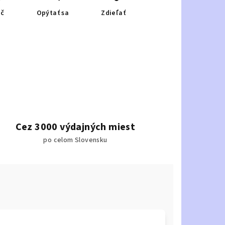
ač
Opýtať sa
Zdieľať
Cez 3000 výdajných miest
po celom Slovensku