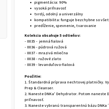
pigmentácia: 90%
vysoká priľnavosť
tvrdý, odolný a univerzálny
kompatibilita: funguje bezchybne so vše
predĺženie, spevnenie, tvarovanie
Kolekcia obsahuje 5 odtieňov:
- 0035 - jemná fialová
- 0036 - púdrová ružová
- 0037 - mrazivá mliečna
- 0038 - ružové zlato
- 0039 - levanduľovo-fialová
Použitie:
1. Štandardná príprava nechtovej platničky. Vy
Prep & Cleanser.
2. Naneste DNKa’ Dehydrator. Potom naneste D
priľnavosť.
3. Naneste vybranú transparentnú bázu DNKa´ 