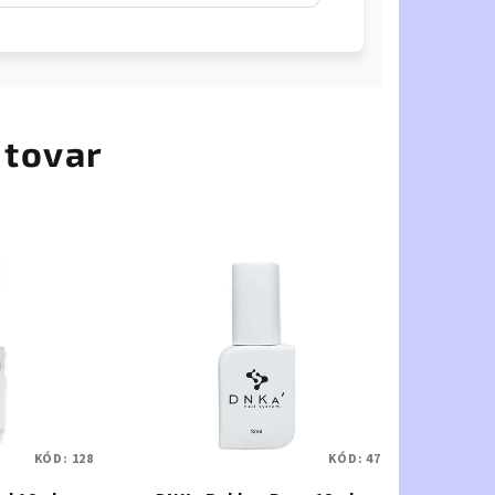
 tovar
KÓD:
128
KÓD:
47