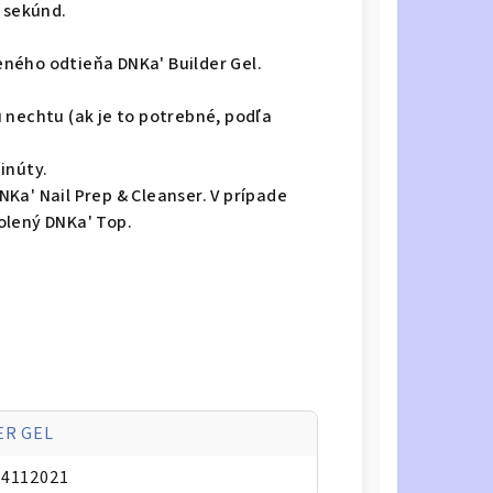
0 sekúnd.
ného odtieňa DNKa' Builder Gel.
 nechtu (ak je to potrebné, podľa
inúty.
Ka' Nail Prep & Cleanser. V prípade
olený DNKa' Top.
ER GEL
94112021