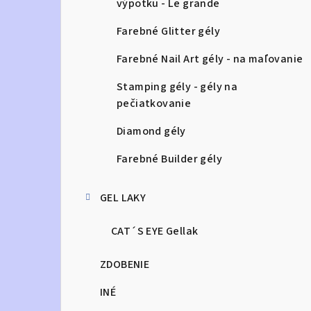
výpotku - Le grande
Farebné Glitter gély
Farebné Nail Art gély - na maľovanie
Stamping gély - gély na
pečiatkovanie
Diamond gély
Farebné Builder gély
GEL LAKY
CAT´S EYE Gellak
ZDOBENIE
INÉ