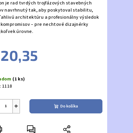
ion je rad tvrdých trojfázových stavebných
ov navrhnutý tak, aby poskytoval stabilitu,
ľahlivú architektúru a profesionálny výsledok
 kompromisov – pre nechtové dizajnérky
jkoľvek úrovne.
20,35
notková
a:
ladom
(1 ks)
:
1118
+
Do košíka