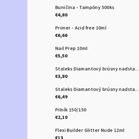
Buničina - Tampóny 500ks
€4,80
Primer - Acid free 10ml
€6,66
Nail Prep 10ml
€5,50
Staleks Diamantový brúsny nadstavec - “frustum” red - F
€3,80
Staleks Diamantový brúsny nadstavec - “ball” red 3,5 -
€6,49
Pilník 150/150
€2,10
Flexi Builder Glitter Nude 12ml
€13