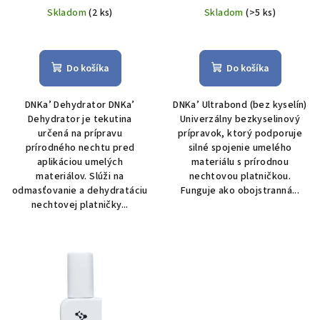
Skladom
(2 ks)
Skladom
(>5 ks)
Do košíka
Do košíka
DNKa’ Dehydrator DNKa’
DNKa’ Ultrabond (bez kyselín)
Dehydrator je tekutina
Univerzálny bez­kyselinový
určená na prípravu
prípravok, ktorý podporuje
prírodného nechtu pred
silné spojenie umelého
aplikáciou umelých
materiálu s prírodnou
materiálov. Slúži na
nechtovou platničkou.
odmasťovanie a dehydratáciu
Funguje ako obojstranná...
nechtovej platničky...