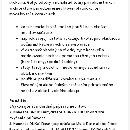
stekania. Gél je odolný a nenahraditeľný pri rekonštrukcii
architektúry prirodzenej nechtovej platničky, pri
modelovaní a korekciách.
konzistencia: hustá, možno použiť na niekoľko
nechtov súčasne
napriek svojej hustote vykazuje tixotropné vlastnosti
počas aplikácie a rýchlo sa vyrovnáva
všestranný: vhodný na všetky typy korekcií a
modelovania nechtov pomocou rôznych techník
(horné formy, spodné šablóny)
stály: tvrdý a odolný – nedeformuje sa, udržiava
oblúk a daný tvar
použitie: predĺženie, korekcia, spevnenie s
čiastočným alebo úplným skrátením prirodzeného
nechtu v oblasti voľného okraja
Použitie:
1.Vykonajte štandardnú prípravu nechtov.
2. Naneste DNKa’ Dehydrator a DNKa’ Ultrabond pre
zvýšenie priľnavosti.
3. Naneste DNKa’ Base (odporúča sa Multi Base alebo Fiber
Base) a vytvrdzujte v 48/36 W LED/UV lampe 30/60 sekúnd.