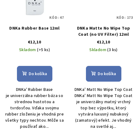
KÓD:
47
KÓD:
173
DNKa Rubber Base 12ml
DNKa Matte No Wipe Top
Coat (no UV Filter) 12ml
€12,10
€12,10
Skladom
(>5 ks)
Skladom
(3 ks)
Do košíka
Do košíka
DNKa' Rubber Base
DNKa’ Matt No Wipe Top Coat
je univerzálna rubber báza so
DNKa’ Matt No Wipe Top Coat
strednou hustotou a
je univerzálny matný vrchný
tvrdosťou. Vďaka svojmu
top bez výpotku, ktorý
rubber zloženiu je vhodná pre
vytvára luxusný nubukový
všetky typy nechtov. Môže sa
(zamatový) efekt. Je vhodný
používať ako...
na svetlé aj...