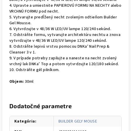
4. Upravte a umiestnite PAPIEROVÚ FORMU NA NECHTY alebo
VRCHNÚ FORMU pod necht.
5. Vytvarujte predĺžený necht zvoleným odtieňom Builder
Gel Mousse.
6. Vytvrdzujte v 48/36 W LED/UV lampe 120/240 sekúnd.
7. Odstráňte formu, vytvarujte architektúru nechtu a znova
vytvrdzujte v 48/36 W LED/UV lampe 120/240 sekúnd.
8. Odstráňte lepivú vrstvu pomocou DNKa’ Nail Prep &
Cleanser 3 v 1.
9. V prípade potreby zapilujte a naneste na necht zvolený
vrchný lak DNKa’ Top a potom vytvrdzujte 120/180 sekúnd.
10. Odstráňte gél pilníkom.
Objem:
30ml
Dodatočné parametre
Kategória
:
BUILDER GELY MOUSE