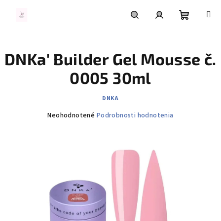
Prejsť
na
obsah
Nákupn
Hľadať
Prihlásenie
DNKa' Builder Gel Mousse č.
košík
0005 30ml
DNKA
Priemerné
Neohodnotené
Podrobnosti hodnotenia
hodnotenie
produktu
je
0,0
z
5
hviezdičiek.