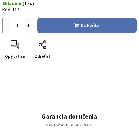
Skladom
(1 ks)
cena:
Kód:
1121
−
+
Do košíka
Opýtať sa
Zdieľať
Garancia doručenia
nepoškodeného tovaru