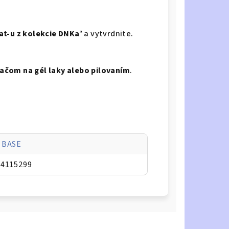
t-u z kolekcie DNKa’
a vytvrdnite.
ačom na gél laky alebo pilovaním
.
 BASE
94115299