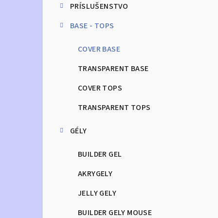
PRÍSLUŠENSTVO
n
BASE - TOPS
ý
p
COVER BASE
a
TRANSPARENT BASE
n
COVER TOPS
e
TRANSPARENT TOPS
l
GÉLY
BUILDER GEL
AKRYGELY
JELLY GELY
BUILDER GELY MOUSE