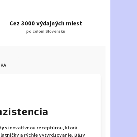
Cez 3000 výdajných miest
po celom Slovensku
KA
nzistencia
ty
s inovatívnou receptúrou, ktorá
latničky a rýchle vytvrdzovanie. Bázy