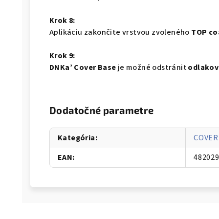
Krok 8:
Aplikáciu zakončite vrstvou zvoleného
TOP coa
Krok 9:
DNKa’ Cover Base
je možné odstrániť
odlakov
Dodatočné parametre
Kategória
:
COVER
EAN
:
48202