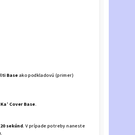
lti Base
ako podkladovú (primer)
NKa’ Cover Base
.
120 sekúnd
. V prípade potreby naneste
.