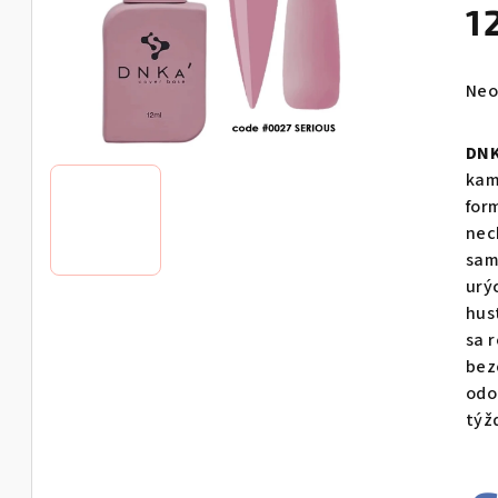
1
Pri
Neo
hod
pro
DNK
je
kam
0,0
for
z
nec
5
sam
hvie
urý
hus
sa 
bez
odo
týž