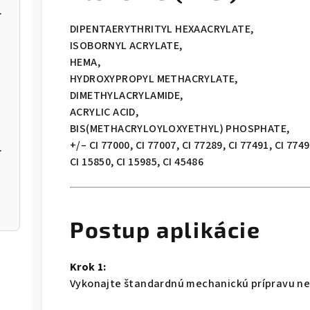
NBE-03/06
DIPENTAERYTHRITYL HEXAACRYLATE,
ISOBORNYL ACRYLATE,
HEMA,
HYDROXYPROPYL METHACRYLATE,
DIMETHYLACRYLAMIDE,
ACRYLIC ACID,
BIS(METHACRYLOYLOXYETHYL) PHOSPHATE,
+/– CI 77000, CI 77007, CI 77289, CI 77491, CI 7749
NBE-01/03
CI 15850, CI 15985, CI 45486
Postup aplikácie
Krok 1:
Vykonajte štandardnú mechanickú prípravu nec