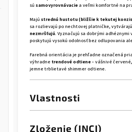
sú
samovyrovnávacie
a veľmi komfortné na prá
Majú
strednú hustotu (bližšie k tekutej konzis
sa rozlievajú po nechtovej platničke, vytváraj
nezmršťujú
. Vyznačujú sa dobrými adhéznymi 
poskytujú vysokú odolnosť bez odlupovania al
Farebná orientácia je prehľadne označená pri
výhradne
trendové odtiene
– vášnivé červené,
jemne trblietavé shimmer odtiene.
Vlastnosti
Zloženie (INCI)