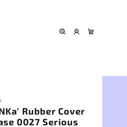
Hľadať
Prihlásenie
Nákupný
košík
A
NKa' Rubber Cover
ase 0027 Serious