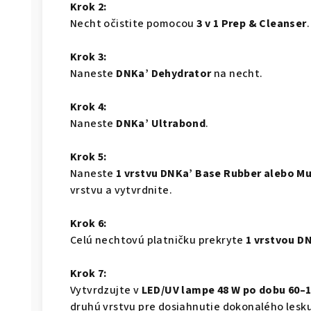
Krok 2:
Necht očistite pomocou
3 v 1 Prep & Cleanser
.
Krok 3:
Naneste
DNKa’ Dehydrator
na necht.
Krok 4:
Naneste
DNKa’ Ultrabond
.
Krok 5:
Naneste
1 vrstvu DNKa’ Base Rubber alebo Mu
vrstvu a vytvrdnite.
Krok 6:
Celú nechtovú platničku prekryte
1 vrstvou D
Krok 7:
Vytvrdzujte v
LED/UV lampe 48 W po dobu 60–
druhú vrstvu pre dosiahnutie dokonalého lesku