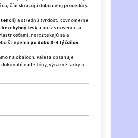
cu, čím skracujú dobu celej procedúry.
tencii)
a strednú tvrdosť. Rovnomerne
ú
bezchybný lesk
a počas nosenia sa
vlastnosťami, neroztekajú sa a
ebo štiepenia
po dobu 3–4 týždňov
.
amo na obaloch. Paleta obsahuje
 dokonalé nude tóny, výrazné farby a