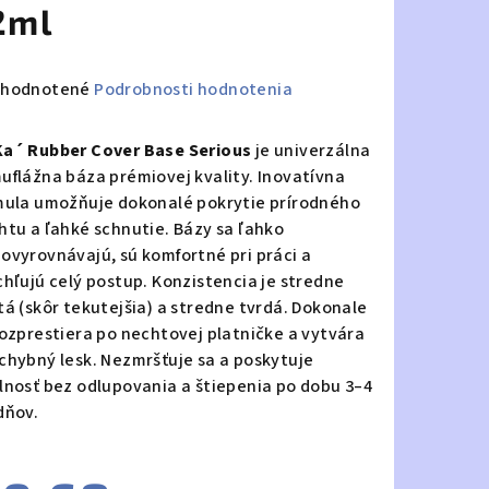
2ml
emerné
hodnotené
Podrobnosti hodnotenia
notenie
duktu
a´ Rubber Cover Base Serious
je univerzálna
uflážna báza prémiovej kvality. Inovatívna
mula umožňuje dokonalé pokrytie prírodného
htu a ľahké schnutie. Bázy sa ľahko
ovyrovnávajú, sú komfortné pri práci a
zdičiek.
chľujú celý postup. Konzistencia je stredne
tá (skôr tekutejšia) a stredne tvrdá. Dokonale
rozprestiera po nechtovej platničke a vytvára
chybný lesk. Nezmršťuje sa a poskytuje
lnosť bez odlupovania a štiepenia po dobu 3–4
dňov.