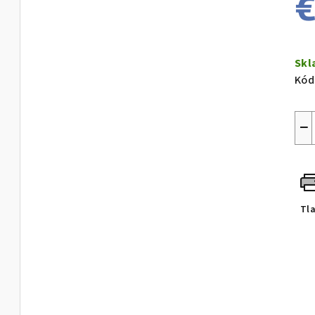
€
Jed
cen
Sk
Kód
−
Tl