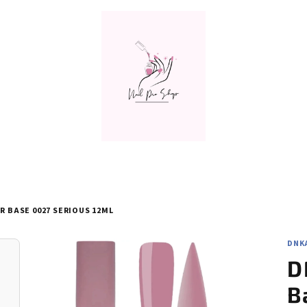
R BASE 0027 SERIOUS 12ML
DNK
D
B