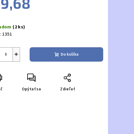
9,68
notková
a:
ladom
(2 ks)
:
1351
+
Do košíka
ač
Opýtať sa
Zdieľať