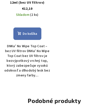
12ml (bez UV filtrov)
€12,10
Skladom
(2 ks)
Do košíka
DNKa’ No Wipe Top Coat –
bez UV filtrov DNKa’ No Wipe
Top Coat bez UV filtrov je
bezvýpotkový vrchný top,
ktorý zabezpečuje vysokú
odolnosť a dlhodobý lesk bez
zmeny farby....
Podobné produkty