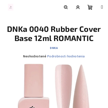
Prejsť
na
obsah
Nákupn
Hľadať
Prihlásenie
DNKa 0040 Rubber Cover
košík
Base 12ml ROMANTIC
DNKA
Priemerné
Neohodnotené
Podrobnosti hodnotenia
hodnotenie
produktu
je
0,0
z
5
hviezdičiek.