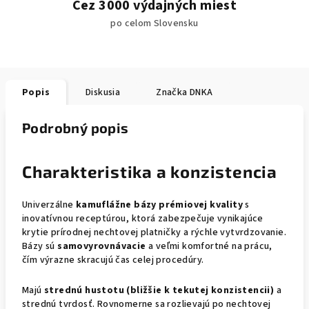
Cez 3000 výdajných miest
po celom Slovensku
Popis
Diskusia
Značka
DNKA
Podrobný popis
Charakteristika a konzistencia
Univerzálne
kamuflážne bázy prémiovej kvality
s
inovatívnou receptúrou, ktorá zabezpečuje vynikajúce
krytie prírodnej nechtovej platničky a rýchle vytvrdzovanie.
Bázy sú
samovyrovnávacie
a veľmi komfortné na prácu,
čím výrazne skracujú čas celej procedúry.
Majú
strednú hustotu (bližšie k tekutej konzistencii)
a
strednú tvrdosť. Rovnomerne sa rozlievajú po nechtovej