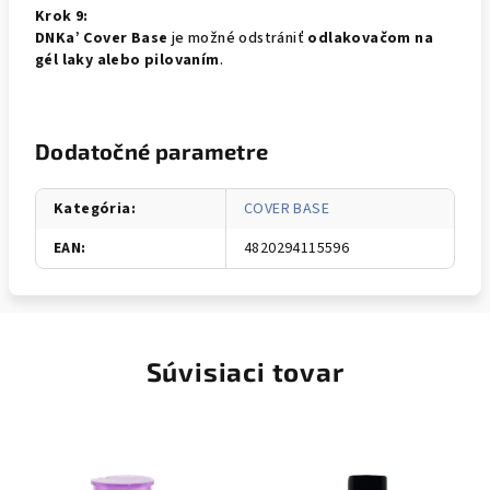
Krok 9:
DNKa’ Cover Base
je možné odstrániť
odlakovačom na
gél laky alebo pilovaním
.
Dodatočné parametre
Kategória
:
COVER BASE
EAN
:
4820294115596
Súvisiaci tovar