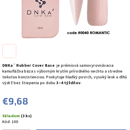
DNKa´ Rubber Cover Base
je
prémiová samovyrovnávacia
kamuflážna báza s výborným krytím prírodného nechtu a stredne
tekutou konzistenciou. Poskytuje hladký povrch, vysoký lesk a dlhú
výdrž bez štiepenia po dobu
3–4 týždňov
.
€9,68
Jednotková
Skladom
(3 ks)
cena:
Kód:
100