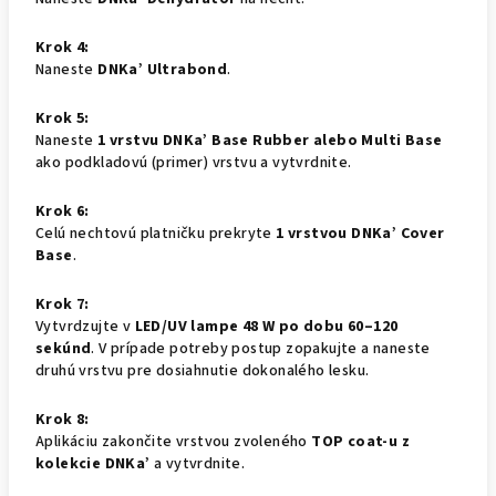
Krok 4:
Naneste
DNKa’ Ultrabond
.
Krok 5:
Naneste
1 vrstvu DNKa’ Base Rubber alebo Multi Base
ako podkladovú (primer) vrstvu a vytvrdnite.
Krok 6:
Celú nechtovú platničku prekryte
1 vrstvou DNKa’ Cover
Base
.
Krok 7:
Vytvrdzujte v
LED/UV lampe 48 W po dobu 60–120
sekúnd
. V prípade potreby postup zopakujte a naneste
druhú vrstvu pre dosiahnutie dokonalého lesku.
Krok 8:
Aplikáciu zakončite vrstvou zvoleného
TOP coat-u z
kolekcie DNKa’
a vytvrdnite.