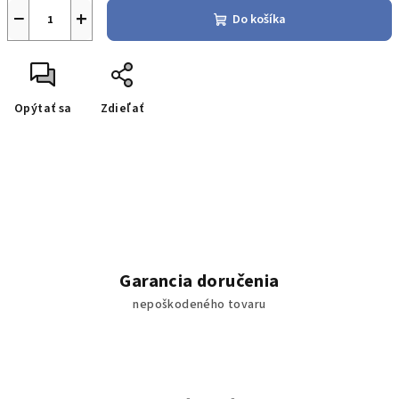
−
+
Do košíka
Opýtať sa
Zdieľať
Garancia doručenia
nepoškodeného tovaru