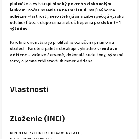
platničke a vytvárajú
hladký povrch s dokonalým
leskom
. Počas nosenia sa
nezmršťujú
, majú výborné
adhézne vlastnosti, neroztekajú sa a zabezpečujú vysokú
odolnosť bez odlupovania alebo štiepenia
po dobu 3–4
týždňov
.
Farebná orientácia je prehľadne označená priamo na
obaloch. Farebná paleta obsahuje výhradne
trendové
odtiene
– vášnivé červené, dokonalé nude tóny, výrazné
farby a jemne trblietavé shimmer odtiene.
Vlastnosti
Zloženie (INCI)
DIPENTAERYTHRITYL HEXAACRYLATE,