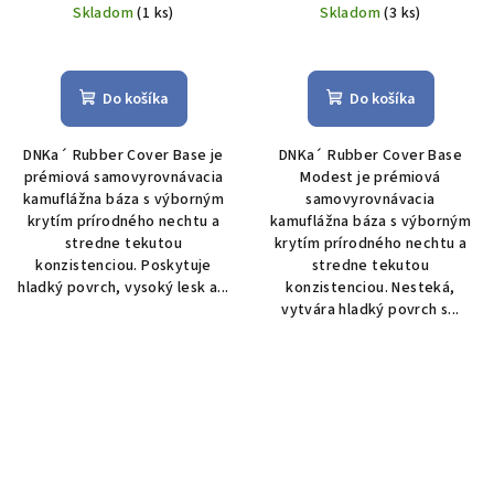
Skladom
(1 ks)
Skladom
(3 ks)
Do košíka
Do košíka
DNKa´ Rubber Cover Base je
DNKa´ Rubber Cover Base
prémiová samovyrovnávacia
Modest je prémiová
kamuflážna báza s výborným
samovyrovnávacia
krytím prírodného nechtu a
kamuflážna báza s výborným
stredne tekutou
krytím prírodného nechtu a
konzistenciou. Poskytuje
stredne tekutou
hladký povrch, vysoký lesk a...
konzistenciou. Nesteká,
vytvára hladký povrch s...