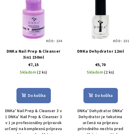
KÓD:
134
KÓD:
131
DNKa Nail Prep & Cleanser
DNKa Dehydrator 12ml
3in1 150ml
€7,15
€5,70
Skladom
(2 ks)
Skladom
(2 ks)
Do košíka
Do košíka
DNKa’ Nail Prep & Cleanser 3 v
DNKa’ Dehydrator DNKa’
1 DNKa’ Nail Prep & Cleanser 3
Dehydrator je tekutina
v 1 je profesionálny prípravok
určená na prípravu
určený na komplexnú prípravu
prírodného nechtu pred