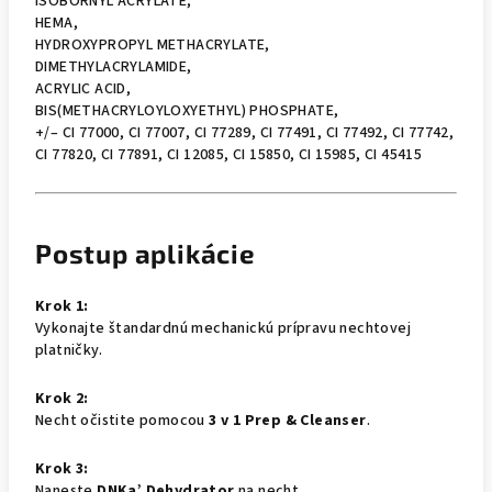
ISOBORNYL ACRYLATE,
HEMA,
HYDROXYPROPYL METHACRYLATE,
DIMETHYLACRYLAMIDE,
ACRYLIC ACID,
BIS(METHACRYLOYLOXYETHYL) PHOSPHATE,
+/– CI 77000, CI 77007, CI 77289, CI 77491, CI 77492, CI 77742,
CI 77820, CI 77891, CI 12085, CI 15850, CI 15985, CI 45415
Postup aplikácie
Krok 1:
Vykonajte štandardnú mechanickú prípravu nechtovej
platničky.
Krok 2:
Necht očistite pomocou
3 v 1 Prep & Cleanser
.
Krok 3:
Naneste
DNKa’ Dehydrator
na necht.