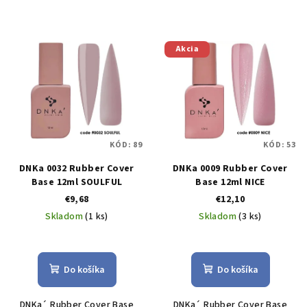
Akcia
KÓD:
89
KÓD:
53
DNKa 0032 Rubber Cover
DNKa 0009 Rubber Cover
Base 12ml SOULFUL
Base 12ml NICE
€9,68
€12,10
Skladom
(1 ks)
Skladom
(3 ks)
Do košíka
Do košíka
DNKa´ Rubber Cover Base
DNKa´ Rubber Cover Base