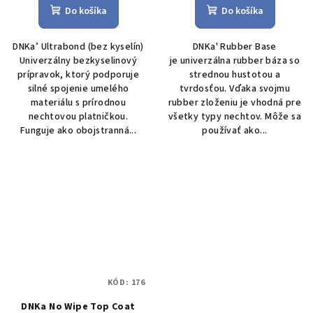
Do košíka
Do košíka
DNKa’ Ultrabond (bez kyselín)
DNKa' Rubber Base
Univerzálny bez­kyselinový
je univerzálna rubber báza so
prípravok, ktorý podporuje
strednou hustotou a
silné spojenie umelého
tvrdosťou. Vďaka svojmu
materiálu s prírodnou
rubber zloženiu je vhodná pre
nechtovou platničkou.
všetky typy nechtov. Môže sa
Funguje ako obojstranná...
používať ako...
KÓD:
176
DNKa No Wipe Top Coat