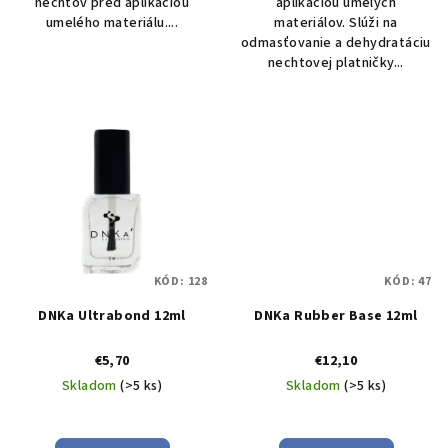
nechtov pred aplikáciou
aplikáciou umelých
umelého materiálu....
materiálov. Slúži na
odmasťovanie a dehydratáciu
nechtovej platničky...
KÓD:
128
KÓD:
47
DNKa Ultrabond 12ml
DNKa Rubber Base 12ml
€5,70
€12,10
Skladom
(>5 ks)
Skladom
(>5 ks)