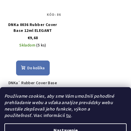
KÓD:
86
DNKa 0036 Rubber Cover
Base 12ml ELEGANT
€9,68
Skladom
(5 ks)
Do košíka
DNKa´ Rubber Cover Base
Elegant je univerzálna
kamuflážna báza prémiovej
Používame cookies, aby sme Vám umožnili pohodlné
kvality. Inovatívna formula
prehliadanie webu a vďaka analýze prevádzky webu
umožňuje dokonalé pokrytie
neustále zlepšovali jeho funkcie, výkon a
prírodného nechtu a ľahké
použiteľnosť.
Viac informácií
tu
.
schnutie. Bázy sa...
Nastavenie