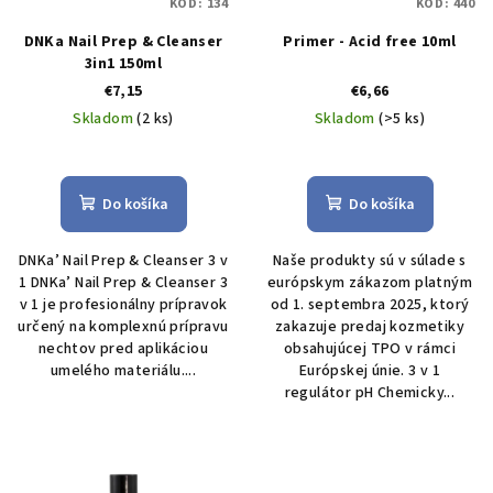
KÓD:
134
KÓD:
440
DNKa Nail Prep & Cleanser
Primer - Acid free 10ml
3in1 150ml
€7,15
€6,66
Skladom
(2 ks)
Skladom
(>5 ks)
Do košíka
Do košíka
DNKa’ Nail Prep & Cleanser 3 v
Naše produkty sú v súlade s
1 DNKa’ Nail Prep & Cleanser 3
európskym zákazom platným
v 1 je profesionálny prípravok
od 1. septembra 2025, ktorý
určený na komplexnú prípravu
zakazuje predaj kozmetiky
nechtov pred aplikáciou
obsahujúcej TPO v rámci
umelého materiálu....
Európskej únie. 3 v 1
regulátor pH Chemicky...