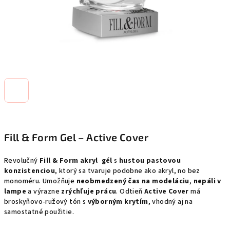
Fill & Form Gel – Active Cover
Revolučný
Fill & Form akryl gél
s
hustou pastovou
konzistenciou
, ktorý sa tvaruje podobne ako akryl, no bez
monoméru. Umožňuje
neobmedzený čas na modeláciu
,
nepáli v
lampe
a výrazne
zrýchľuje prácu
. Odtieň
Active Cover
má
broskyňovo-ružový tón s
výborným krytím
, vhodný aj na
samostatné použitie.