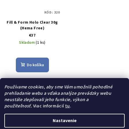
KÓD:
320
Fill & Form Holo Clear 30g
(Hema Free)
€37
Skladom
(1 ks)
Do košíka
Fill & Form Hologram AcrylGel
Revolučný Fill & Form acrylgel
Používame cookies, aby sme Vám umožnili pohodlné
s transparentným základom a
prehliadanie webu a vďaka analýze prevádzky webu
holografickými flitrami, ktorý
neustále zlepšovali jeho funkcie, výkon a
vytvára jedinečné farebné
použiteľnosť.
Viac informácií
tu
.
efekty. Umožňuje...
Nastavenie
Z