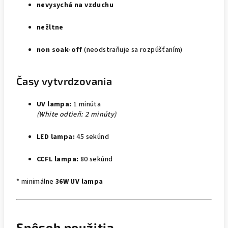
nevysychá na vzduchu
nežltne
non soak-off
(neodstraňuje sa rozpúšťaním)
Časy vytvrdzovania
UV lampa:
1 minúta
(White odtieň: 2 minúty)
LED lampa:
45 sekúnd
CCFL lampa:
80 sekúnd
* minimálne
36W UV lampa
Spôsob použitia