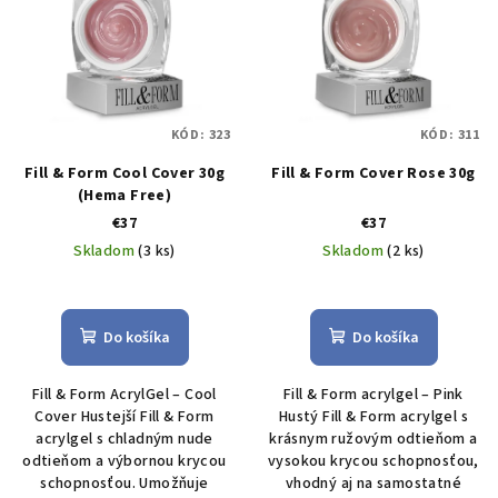
KÓD:
323
KÓD:
311
Fill & Form Cool Cover 30g
Fill & Form Cover Rose 30g
(Hema Free)
€37
€37
Skladom
(3 ks)
Skladom
(2 ks)
Do košíka
Do košíka
Fill & Form AcrylGel – Cool
Fill & Form acrylgel – Pink
Cover Hustejší Fill & Form
Hustý Fill & Form acrylgel s
acrylgel s chladným nude
krásnym ružovým odtieňom a
odtieňom a výbornou krycou
vysokou krycou schopnosťou,
schopnosťou. Umožňuje
vhodný aj na samostatné