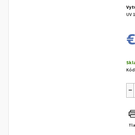
Vyt
UV 1
€
Jed
cen
Sk
Kód
−
Tl