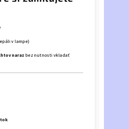
v
epáli v lampe)
chtov naraz
bez nutnosti vkladať
otok