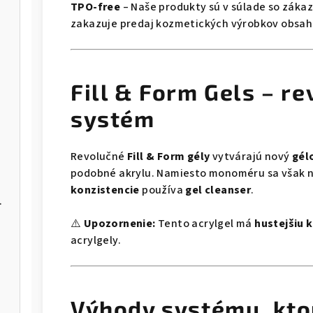
TPO-free
– Naše produkty sú v súlade so zák
zakazuje predaj kozmetických výrobkov obsahu
Fill & Form Gels – r
systém
Revolučné
Fill & Form gély
vytvárajú nový
gél
podobné akrylu. Namiesto monoméru sa však 
konzistencie
používa
gel cleanser
.
NBE-03/06
⚠️
Upozornenie:
Tento acrylgel má
hustejšiu 
acrylgely.
Výhody systému, ktor