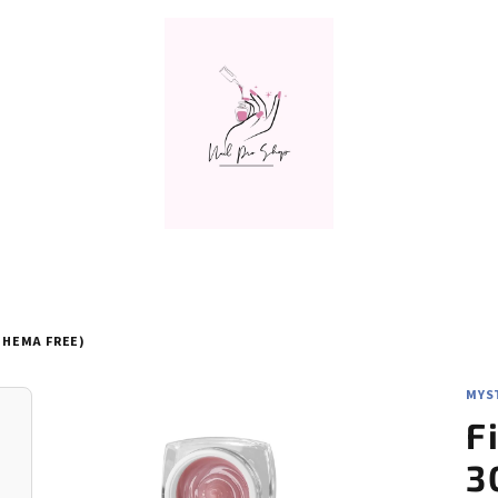
(HEMA FREE)
MYST
F
3