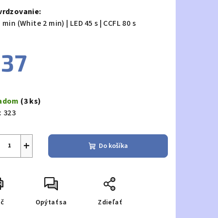
vrdzovanie:
 min (White 2 min) | LED 45 s | CCFL 80 s
37
notková
a:
ladom
(3 ks)
:
323
+
Do košíka
ač
Opýtať sa
Zdieľať