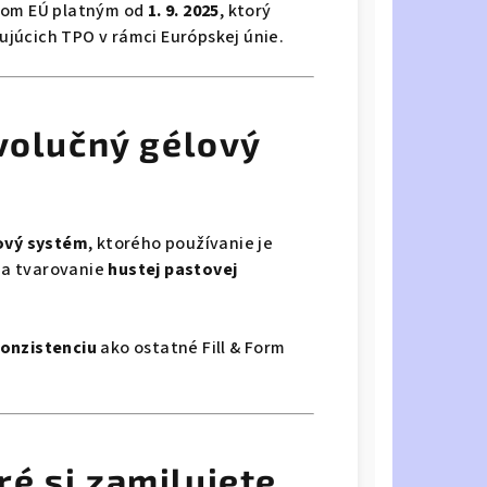
azom EÚ platným od
1. 9. 2025
, ktorý
júcich TPO v rámci Európskej únie.
evolučný gélový
ový systém
, ktorého používanie je
na tvarovanie
hustej pastovej
konzistenciu
ako ostatné Fill & Form
é si zamilujete