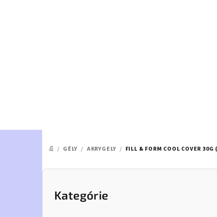
Prejsť
na
obsah
/
GÉLY
/
AKRYGELY
/
FILL & FORM COOL COVER 30G 
DOMOV
B
o
Kategórie
Preskočiť
kategórie
č