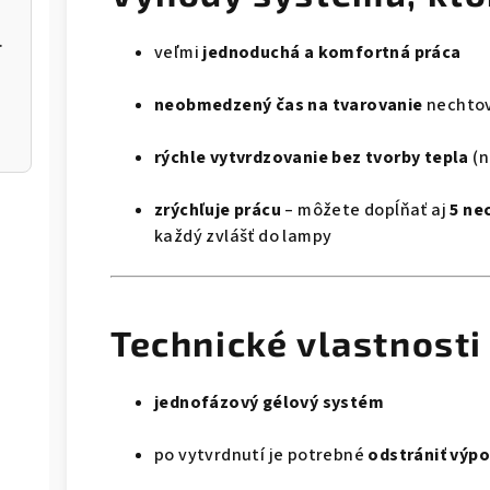
NBE-01/03
veľmi
jednoduchá a komfortná práca
neobmedzený čas na tvarovanie
nechto
rýchle vytvrdzovanie bez tvorby tepla
(n
zrýchľuje prácu
– môžete dopĺňať aj
5 ne
každý zvlášť do lampy
Technické vlastnosti
jednofázový gélový systém
po vytvrdnutí je potrebné
odstrániť výp