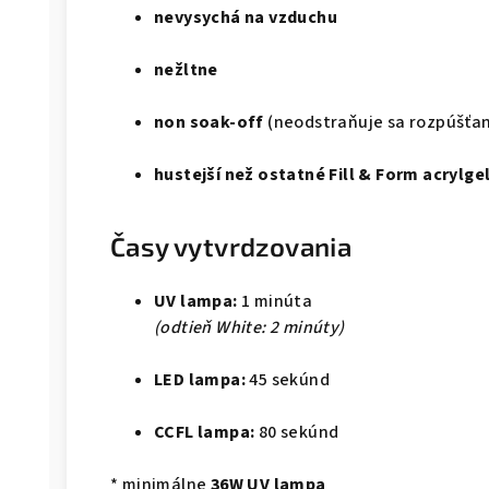
nevysychá na vzduchu
nežltne
non soak-off
(neodstraňuje sa rozpúšťa
hustejší než ostatné Fill & Form acrylge
Časy vytvrdzovania
UV lampa:
1 minúta
(odtieň White: 2 minúty)
LED lampa:
45 sekúnd
CCFL lampa:
80 sekúnd
* minimálne
36W UV lampa