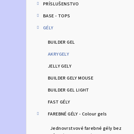
PRÍSLUŠENSTVO
n
BASE - TOPS
ý
GÉLY
p
a
BUILDER GEL
n
AKRYGELY
e
JELLY GELY
l
BUILDER GELY MOUSE
BUILDER GEL LIGHT
FAST GÉLY
FAREBNÉ GÉLY - Colour gels
Jednovrstvové farebné gély bez