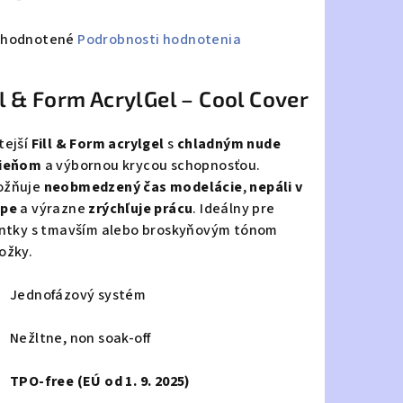
emerné
hodnotené
Podrobnosti hodnotenia
notenie
duktu
ll & Form AcrylGel – Cool Cover
tejší
Fill & Form acrylgel
s
chladným nude
ieňom
a výbornou krycou schopnosťou.
ožňuje
neobmedzený čas modelácie
,
nepáli v
zdičiek.
pe
a výrazne
zrýchľuje prácu
. Ideálny pre
entky s tmavším alebo broskyňovým tónom
ožky.
Jednofázový systém
Nežltne, non soak-off
TPO-free (EÚ od 1. 9. 2025)