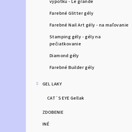
výpotku - Le grande
Farebné Glitter gély
Farebné Nail Art gély - na maľovanie
Stamping gély - gély na
pečiatkovanie
Diamond gély
Farebné Builder gély
GEL LAKY
CAT´S EYE Gellak
ZDOBENIE
INÉ