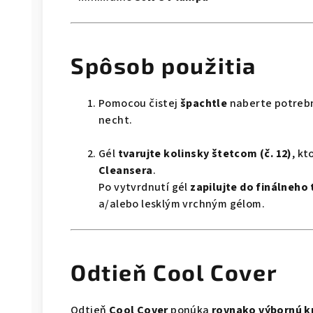
Spôsob použitia
Pomocou čistej
špachtle
naberte potrebn
necht.
Gél
tvarujte kolinsky štetcom (č. 12)
, k
Cleansera
.
Po vytvrdnutí gél
zapilujte do finálneho 
a/alebo lesklým vrchným gélom.
Odtieň Cool Cover
Odtieň
Cool Cover
ponúka
rovnako výbornú k