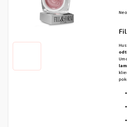
Pri
Neo
hod
pro
Fi
je
0,0
Hus
z
odt
5
Um
hvie
lam
kli
pok