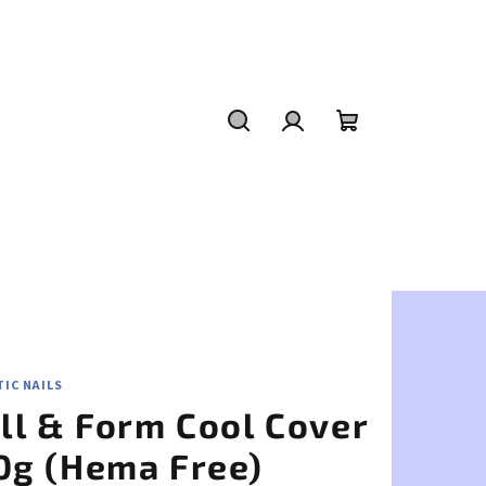
Hľadať
Prihlásenie
Nákupný
košík
IC NAILS
ill & Form Cool Cover
0g (Hema Free)