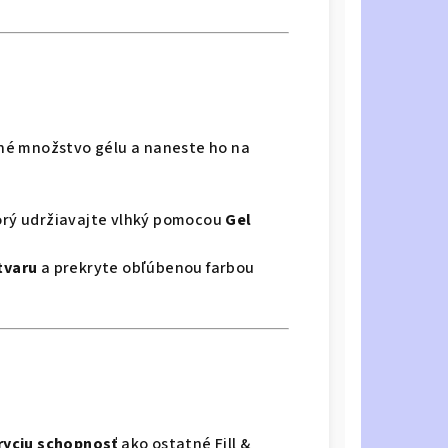
é množstvo gélu a naneste ho na
torý udržiavajte vlhký pomocou
Gel
tvaru
a prekryte obľúbenou farbou
ryciu schopnosť
ako ostatné Fill &