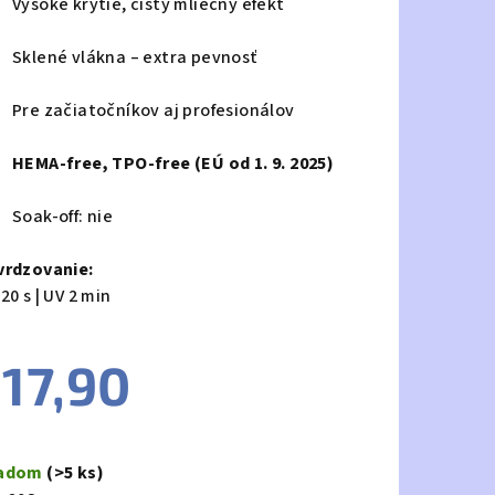
Vysoké krytie, čistý mliečny efekt
Sklené vlákna – extra pevnosť
Pre začiatočníkov aj profesionálov
HEMA-free, TPO-free (EÚ od 1. 9. 2025)
Soak-off: nie
vrdzovanie:
20 s | UV 2 min
17,90
notková
a:
ladom
(>5 ks)