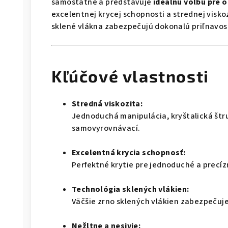
samostatne a predstavuje
ideálnu voľbu pre 
excelentnej krycej schopnosti a strednej visko
sklené vlákna zabezpečujú dokonalú priľnavos
Kľúčové vlastnosti
Stredná viskozita:
Jednoduchá manipulácia, kryštalická štr
samovyrovnávací.
Excelentná krycia schopnosť:
Perfektné krytie pre jednoduché a precí
Technológia sklených vlákien:
Väčšie zrno sklených vlákien zabezpečuje
Nežltne a nesivie: