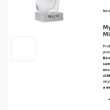
Pri
Neo
hod
pro
My
je
Mi
0,0
z
5
Pro
hvie
jem
Bo
sam
exc
vlá
ohy
a e