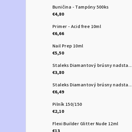
Buničina - Tampóny 500ks
€4,80
Primer - Acid free 10ml
€6,66
Nail Prep 10ml
€5,50
Staleks Diamantový brúsny nadstavec - “frustum” red - F
€3,80
Staleks Diamantový brúsny nadstavec - “ball” red 3,5 -
€6,49
Pilník 150/150
€2,10
Flexi Builder Glitter Nude 12ml
€13