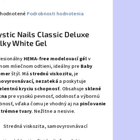
emerné
hodnotené
Podrobnosti hodnotenia
notenie
duktu
stic Nails Classic Deluxe
lky White Gel
fesionálny
HEMA-free modelovací gél
v
zdičiek.
nom mliečnom odtieni, ideálny pre
Baby
omer
štýl. Má
strednú viskozitu
, je
ovyrovnávací, nezateká
a poskytuje
elentnú kryciu schopnosť
. Obsahuje
sklené
kna
pre vysokú pevnosť, odolnosť a výbornú
bnosť, vďaka čomu je vhodný aj na
pinčovanie
xtrémne tvary
. Nežltne a nesivie.
Stredná viskozita, samovyrovnávací