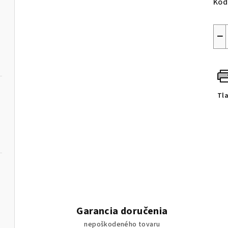
Kód
−
Tl
Garancia doručenia
nepoškodeného tovaru