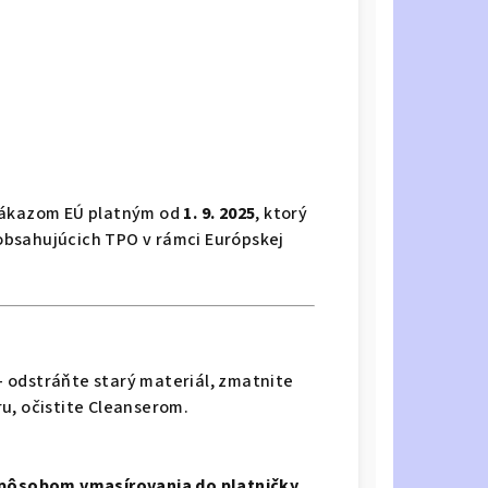
 zákazom EÚ platným od
1. 9. 2025
, ktorý
obsahujúcich TPO v rámci Európskej
 odstráňte starý materiál, zmatnite
u, očistite Cleanserom.
spôsobom vmasírovania do platničky ,