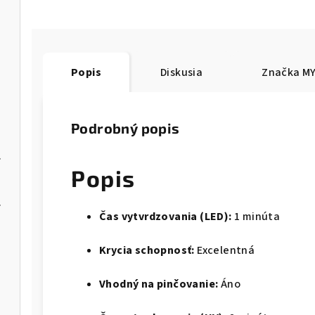
Popis
Diskusia
Značka
MY
Podrobný popis
A70R025/8
Popis
 FA01R035
Čas vytvrdzovania (LED):
1 minúta
Krycia schopnosť:
Excelentná
Vhodný na pinčovanie:
Áno