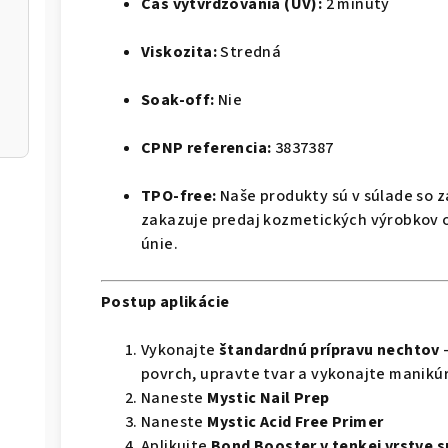
Čas vytvrdzovania (UV):
2 minúty
Viskozita:
Stredná
Soak-off:
Nie
CPNP referencia:
3837387
TPO-free:
Naše produkty sú v súlade so
zakazuje predaj kozmetických výrobkov 
únie.
Postup aplikácie
Vykonajte
štandardnú prípravu nechtov
–
povrch, upravte tvar a vykonajte manikúr
Naneste
Mystic Nail Prep
Naneste
Mystic Acid Free Primer
Aplikujte
Bond Booster v tenkej vrstve 