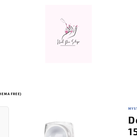
(HEMA FREE)
MYST
D
1