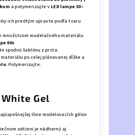
sobom
a polymerizujte v
LED lampe 30–
reby ich predtým upravte podľa tvaru
 množstvom modelačného materiálu
pe 60s
 spodnú šablónu z prsta.
ateriálu po celej plánovanej dĺžke a
htu
. Polymerizujte.
 White Gel
ajúspešnejšej línie modelovacích gélov
ečnom odtieni je nádherný aj