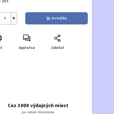
:
203
+
Do košíka
ač
Opýtať sa
Zdieľať
Cez 3000 výdajných miest
po celom Slovensku